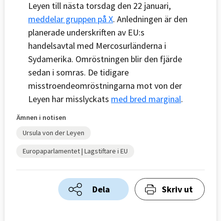
Leyen till nästa torsdag den 22 januari,
meddelar gruppen på X
. Anledningen är den
planerade underskriften av EU:s
handelsavtal med Mercosurländerna i
Sydamerika. Omröstningen blir den fjärde
sedan i somras. De tidigare
misstroendeomröstningarna mot von der
Leyen har misslyckats
med bred marginal
.
Ämnen i notisen
Ursula von der Leyen
Europaparlamentet | Lagstiftare i EU
Dela
Skriv ut