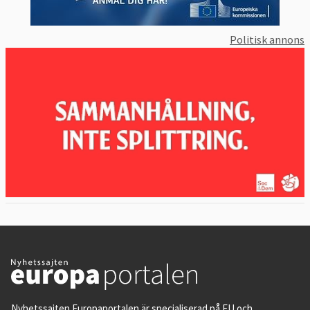
Politisk annons
Nyhetssajten Europaportalen är specialiserad på EU och