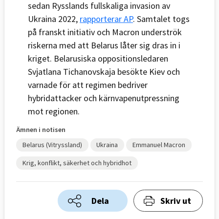
sedan Rysslands fullskaliga invasion av
Ukraina 2022,
rapporterar AP
. Samtalet togs
på franskt initiativ och Macron underströk
riskerna med att Belarus låter sig dras in i
kriget. Belarusiska oppositionsledaren
Svjatlana Tichanovskaja besökte Kiev och
varnade för att regimen bedriver
hybridattacker och kärnvapenutpressning
mot regionen.
Ämnen i notisen
Belarus (Vitryssland)
Ukraina
Emmanuel Macron
Krig, konflikt, säkerhet och hybridhot
Dela
Skriv ut