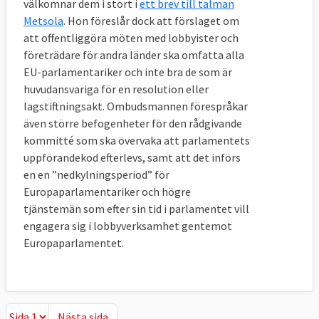
välkomnar dem i stort i
ett brev till talman
Metsola
. Hon föreslår dock att förslaget om
att offentliggöra möten med lobbyister och
företrädare för andra länder ska omfatta alla
EU-parlamentariker och inte bra de som är
huvudansvariga för en resolution eller
lagstiftningsakt. Ombudsmannen förespråkar
även större befogenheter för den rådgivande
kommitté som ska övervaka att parlamentets
uppförandekod efterlevs, samt att det införs
en en ”nedkylningsperiod” för
Europaparlamentariker och högre
tjänstemän som efter sin tid i parlamentet vill
engagera sig i lobbyverksamhet gentemot
Europaparlamentet.
Nästa sida
Nästa sida