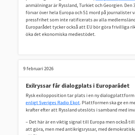
anmälningar är Ryssland, Turkiet och Georgien. Den 3
förvar över hela Europa och 51 mord på journalister v
pressfrihet som inte ratificerats av alla medlemsländ
Europarådet tycker också att EU bör göra frivilliga ri
öka det ekonomiska mediestödet.
9 februari 2026
Exilryssar får dialogplats i Europarådet
Rysk exilopposition tar plats i en ny dialogplattfo
enligt Sveriges Radio Ekot
. Plattformen ska ge en m
krafter efter att Ryssland uteslöts i samband med inv
– Det här är en viktig signal till Europa men också ti
att göra, men med antikrigsryssar, med demokratiska