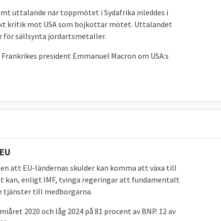
t uttalande när toppmötet i Sydafrika inleddes i
ekt kritik mot USA som bojkottar mötet. Uttalandet
 för sällsynta jordartsmetaller.
ade Frankrikes president Emmanuel Macron om USA:s
 EU
gen att EU-ländernas skulder kan komma att växa till
et kan, enligt IMF, tvinga regeringar att fundamentalt
e tjänster till medborgarna.
iåret 2020 och låg 2024 på 81 procent av BNP. 12 av