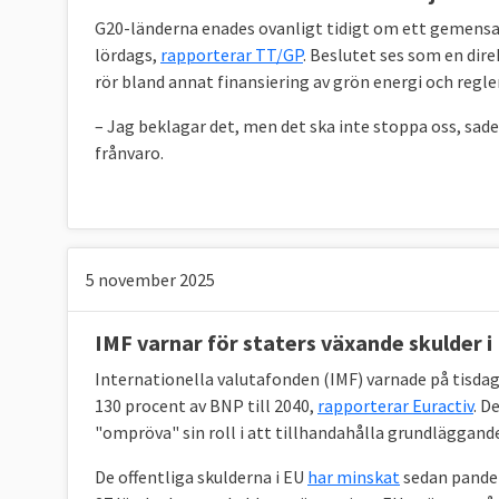
G20-länderna enades ovanligt tidigt om ett gemensam
lördags,
rapporterar TT/GP
. Beslutet ses som en dir
rör bland annat finansiering av grön energi och regler
– Jag beklagar det, men det ska inte stoppa oss, s
frånvaro.
5 november 2025
IMF varnar för staters växande skulder i
Internationella valutafonden (IMF) varnade på tisda
130 procent av BNP till 2040,
rapporterar Euractiv
. D
"ompröva" sin roll i att tillhandahålla grundläggand
De offentliga skulderna i EU
har minskat
sedan pandem