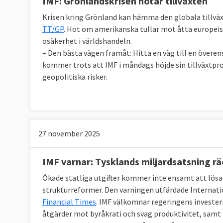
IMF: Grönlandskrisen hotar tillväxten
Krisen kring Grönland kan hämma den globala tillväx
TT/GP
. Hot om amerikanska tullar mot åtta europeis
osäkerhet i världshandeln.
– Den bästa vägen framåt: Hitta en väg till en övere
kommer trots att IMF i måndags höjde sin tillväxtpro
geopolitiska risker.
27 november 2025
IMF varnar: Tysklands miljardsatsning rä
Ökade statliga utgifter kommer inte ensamt att lös
strukturreformer. Den varningen utfärdade Internati
Financial Times
. IMF välkomnar regeringens invester
åtgärder mot byråkrati och svag produktivitet, samt 