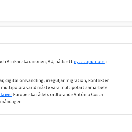
ch Afrikanska unionen, AU, hålls ett
nytt toppmöte
i
r, digital omvandling, irreguljär migration, konflikter
a multipolära värld måste vara multipolärt samarbete.
skriver
Europeiska rådets ordförande António Costa
å måndagen.