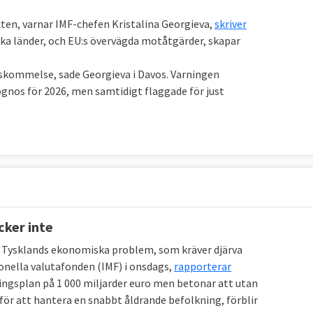
ten, varnar IMF-chefen Kristalina Georgieva,
skriver
ka länder, och EU:s övervägda motåtgärder, skapar
nskommelse, sade Georgieva i Davos. Varningen
gnos för 2026, men samtidigt flaggade för just
cker inte
a Tysklands ekonomiska problem, som kräver djärva
onella valutafonden (IMF) i onsdags,
rapporterar
ingsplan på 1 000 miljarder euro men betonar att utan
för att hantera en snabbt åldrande befolkning, förblir