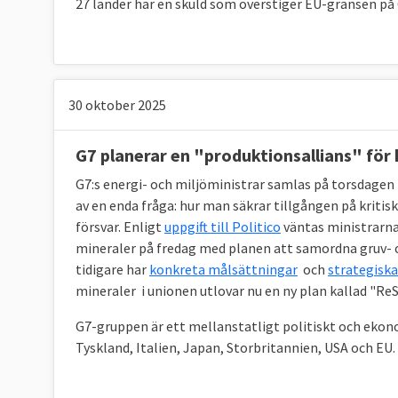
27 länder har en skuld som överstiger EU-gränsen på 
30 oktober 2025
G7 planerar en "produktionsallians" för 
G7:s energi- och miljöministrar samlas på torsdage
av en enda fråga: hur man säkrar tillgången på kriti
försvar. Enligt
uppgift till Politico
väntas ministrarna 
mineraler på fredag med planen att samordna gruv- 
tidigare har
konkreta målsättningar
och
strategiska
mineraler i unionen utlovar nu en ny plan kallad "ReS
G7-gruppen är ett mellanstatligt politiskt och ekon
Tyskland, Italien, Japan, Storbritannien, USA och EU.