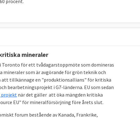
60 procent.
kritiska mineraler
n i Toronto för ett tvådagarstoppmöte som domineras
ska mineraler som är avgörande för grön teknik och
att tillkännage en "produktionsallians" för kritiska
och bearbetningsprojekt i G7-länderna. EU som sedan
 projekt
när det gäller att öka mängden kritiska
ource EU" för mineralförsörjning före årets slut.
omiskt forum bestående av Kanada, Frankrike,