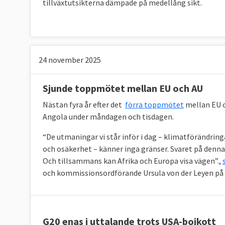
tillväxtutsikterna dämpade på medellång sikt.
24 november 2025
Sjunde toppmötet mellan EU och AU
Nästan fyra år efter det
förra toppmötet
mellan EU o
Angola under måndagen och tisdagen.
“De utmaningar vi står inför i dag – klimatförändringa
och osäkerhet – känner inga gränser. Svaret på denn
Och tillsammans kan Afrika och Europa visa vägen”.,
och kommissionsordförande Ursula von der Leyen p
G20 enas i uttalande trots USA-bojkott