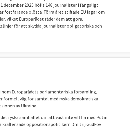
1 december 2025 hölls 148 journalister i fängsligt
ar fortfarande olösta. Förra året stiftade EU lagar om
er, vilket Europarådet råder dem att göra.
ktlinjer för att skydda journalister obligatoriska och
rm inom Europarådets parlamentariska församling,
er formell väg för samtal med ryska demokratiska
asionen av Ukraina.
ll det ryska samhället om att väst inte vill ha med Putin
 krafter sade oppositionspolitikern Dmitrij Gudkov