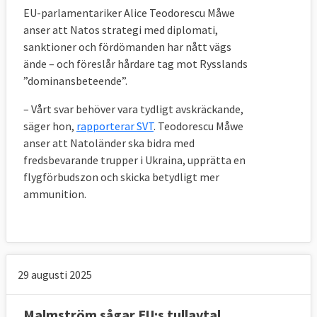
EU-parlamentariker Alice Teodorescu Måwe
anser att Natos strategi med diplomati,
sanktioner och fördömanden har nått vägs
ände – och föreslår hårdare tag mot Rysslands
”dominansbeteende”.
– Vårt svar behöver vara tydligt avskräckande,
säger hon,
rapporterar SVT
.
Teodorescu Måwe
anser att Natoländer ska bidra med
fredsbevarande trupper i Ukraina, upprätta en
flygförbudszon och skicka betydligt mer
ammunition.
29 augusti 2025
Malmström sågar EU:s tullavtal