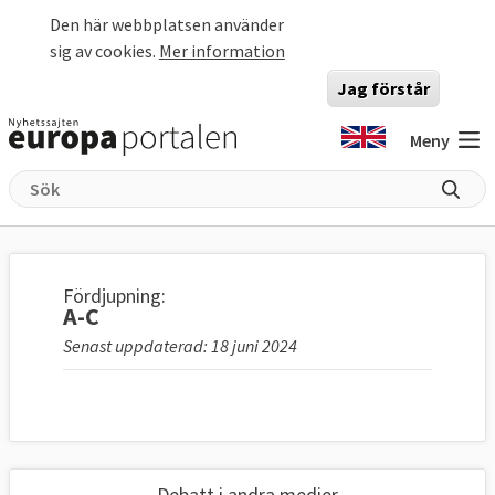
Hoppa till huvudinnehåll
Den här webbplatsen använder
sig av cookies.
Mer information
Jag förstår
Meny
Fördjupning:
A-C
Senast uppdaterad: 18 juni 2024
Debatt i andra medier