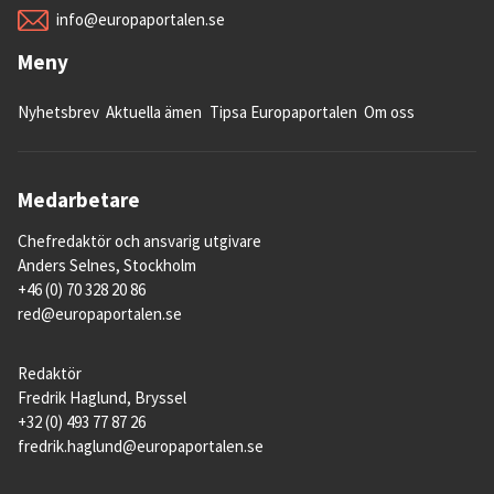
info@europaportalen.se
Meny
Nyhetsbrev
Aktuella ämen
Tipsa Europaportalen
Om oss
Medarbetare
Chefredaktör och ansvarig utgivare
Anders Selnes, Stockholm
+46 (0) 70 328 20 86
red@europaportalen.se
Redaktör
Fredrik Haglund, Bryssel
+32 (0) 493 77 87 26
fredrik.haglund@europaportalen.se