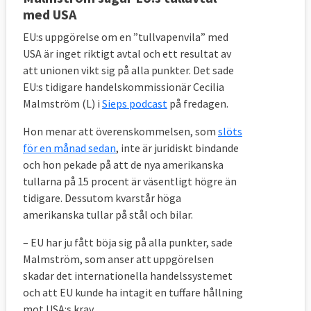
med USA
EU:s uppgörelse om en ”tullvapenvila” med
USA är inget riktigt avtal och ett resultat av
att unionen vikt sig på alla punkter. Det sade
EU:s tidigare handelskommissionär Cecilia
Malmström (L) i
Sieps podcast
på fredagen.
Hon menar att överenskommelsen, som
slöts
för en månad sedan
, inte är juridiskt bindande
och hon pekade på att de nya amerikanska
tullarna på 15 procent är väsentligt högre än
tidigare. Dessutom kvarstår höga
amerikanska tullar på stål och bilar.
– EU har ju fått böja sig på alla punkter, sade
Malmström, som anser att uppgörelsen
skadar det internationella handelssystemet
och att EU kunde ha intagit en tuffare hållning
mot USA:s krav.