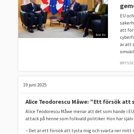
gem
EU och
säkerh
att fö
Bild: EU
cyberf
är att
omvärl
BRYSSEL
19 juni 2025
Alice Teodorescu Måwe: ”Ett försök att 
Alice Teodorescu Måwe menar att det som hände i EU
attack på henne som folkvald politiker. Hon har själv 
– Det är ett försök att tysta mig och svärta ner mit