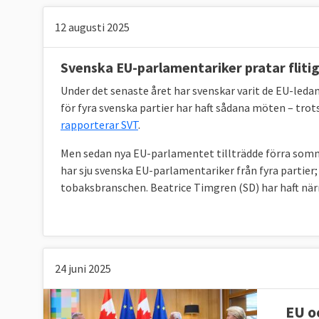
12 augusti 2025
Svenska EU-parlamentariker pratar fliti
Under det senaste året har svenskar varit de EU-led
för fyra svenska partier har haft sådana möten – trots
rapporterar SVT
.
Men sedan nya EU-parlamentet tillträdde förra somm
har sju svenska EU-parlamentariker från fyra partier
tobaksbranschen. Beatrice Timgren (SD) har haft närm
24 juni 2025
EU o