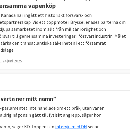
ensamma vapenköp
 Kanada har ingått ett historiskt försvars- och
etspartnerskap. Vid ett toppmöte i Bryssel enades parterna om
rdjupa samarbetet inom allt från militär rörlighet och
örsvar till gemensamma investeringar i försvarsindustrin. Målet
 stärka den transatlantiska säkerheten i ett försämrat
dsläge.
 24 juni 2025
svärta ner mitt namn”
-parlamentet inte handlade om ett bråk, utan var en
aldrig någonsin gått till fysiskt angrepp, säger hon.
t namn, säger KD-toppen i en
intervju med DN
sedan