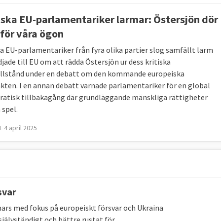
ska EU-parlamentariker larmar: Östersjön dör
för våra ögon
a EU-parlamentariker från fyra olika partier slog samfällt larm
jade till EU om att rädda Östersjön ur dess kritiska
illstånd under en debatt om den kommande europeiska
kten. I en annan debatt varnade parlamentariker för en global
atisk tillbakagång där grundläggande mänskliga rättigheter
 spel.
 4 april 2025
svar
ars med fokus på europeiskt försvar och Ukraina
 självständigt och bättre rustat för