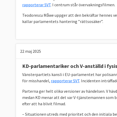
rapporterar SVT
. I centrum står övervakningsfilmen.
Teodorescu Måwe uppger att den bekräftar hennes ver
kallar parlamentets hantering ”rättsosäker”.
22 maj 2025
KD-parlamentariker och V-anställd i fysi
Vänsterpartiets kansli i EU-parlamentet har polisa
för misshandel,
rapporterar SVT
. Incidenten inträffa
Parterna ger helt olika versioner av händelsen. V hä
medan KD menar att det var V-tjänstemannen som bl
efter att ha blivit filmad.
– Situationen utreds med prioritet och den initiala 