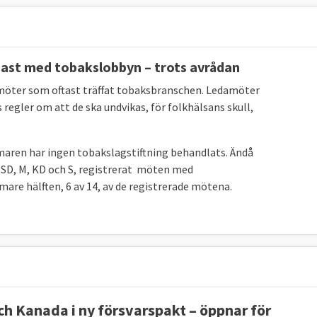
gast med tobakslobbyn – trots avrådan
amöter som oftast träffat tobaksbranschen. Ledamöter
 regler om att de ska undvikas, för folkhälsans skull,
aren har ingen tobakslagstiftning behandlats. Ändå
; SD, M, KD och S, registrerat möten med
are hälften, 6 av 14, av de registrerade mötena.
ch Kanada i ny försvarspakt – öppnar för