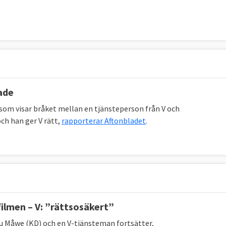
ade
 som visar bråket mellan en tjänsteperson från V och
ch han ger V rätt,
rapporterar Aftonbladet
.
ilmen – V: ”rättsosäkert”
cu Måwe (KD) och en V-tjänsteman fortsätter,