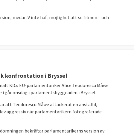
sion, medan V inte haft möjlighet att se filmen – och
sk konfrontation i Bryssel
nmält KD:s EU-parlamentariker Alice Teodorescu Måwe
de i går onsdag i parlamentsbyggnaden i Bryssel.
vdar att Teodorescu Måwe attackerat en anställd,
ev aggressiv när parlamentarikern fotograferade
bedömningen bekräftar parlamentarikerns version av