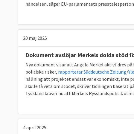
händelsen, säger EU-parlamentets presstalesperson 
20 maj 2025
Dokument avslöjar Merkels dolda stöd f
Nya dokument visar att Angela Merkel aktivt drev på
politiska risker,
rapporterar Süddeutsche Zeitung
/
Yl
hållning att projektet endast var ekonomiskt, inte p
skulle få veta om stödet, skriver tidningen baserat
Tyskland kräver nu att Merkels Rysslandspolitik utred
4 april 2025