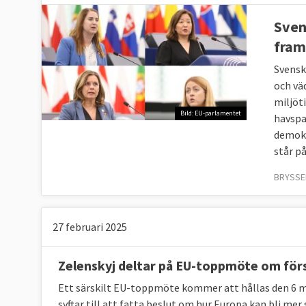
Sven
fram
Svensk
och väd
miljöt
Bild: EU-parlamentet
havspa
demokr
står på
BRYSSEL
27 februari 2025
Zelenskyj deltar på EU-toppmöte om för
Ett särskilt EU-toppmöte kommer att hållas den 6 m
syftar till att fatta beslut om hur Europa kan bli mer