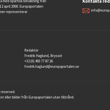
Kontakta re
pa med opartisk bevakning från
12 april 2000. Europaportalen
info@europa
oner representerar
Redaktör
Fredrik Haglund, Bryssel
+32 (0) 493 77 87 26
fredrik.haglund@europaportalen.se
 reserved.
xt eller bilder från Europaportalen utan tillstånd.