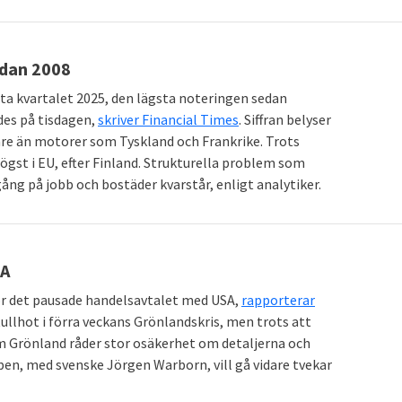
edan 2008
sta kvartalet 2025, den lägsta noteringen sedan
des på tisdagen,
skriver Financial Times
. Siffran belyser
re än motorer som Tyskland och Frankrike. Trots
gst i EU, efter Finland. Strukturella problem som
ång på jobb och bostäder kvarstår, enligt analytiker.
SA
ör det pausade handelsavtalet med USA,
rapporterar
ullhot i förra veckans Grönlandskris, men trots att
 Grönland råder stor osäkerhet om detaljerna och
en, med svenske Jörgen Warborn, vill gå vidare tvekar