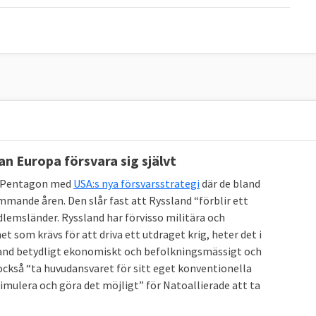
n Europa försvara sig självt
t Pentagon med
USA:s nya försvarsstrategi
där de bland
mmande åren. Den slår fast att Ryssland “förblir ett
msländer. Ryssland har förvisso militära och
t som krävs för att driva ett utdraget krig, heter det i
sland betydligt ekonomiskt och befolkningsmässigt och
ckså “ta huvudansvaret för sitt eget konventionella
imulera och göra det möjligt” för Natoallierade att ta