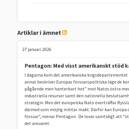
Artiklar i ämnet
27 januari 2026
Pentagon: Med visst amerikanskt stöd ka
I dagarna kom det amerikanska krigsdepartemente
annat beskriver Europas försvarspolitiska läge de ko
pågående men hanterbart hot” mot Natos östra medle
industriella resurser samt den nationella beslutsamhe
strategin. Men det europeiska Nato överträffar Rys
därmed som möjlig militär makt. Därför kan Europa o
försvar”, menar Pentagon. De lovar samtidigt att “st
det ansvaret.