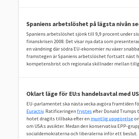
Spaniens arbetslöshet på lägsta nivån s
Spaniens arbetslöshet sjönk till 9,9 procent under si
finanskrisen 2008. Det visar nya data som presentera
en vändning där södra EU-ekonomier nu växer snabba
framstegen är Spaniens arbetslöshet fortsatt näst hö
kompetensbrist och regionala skillnader mellan tillg
Oklart läge för EU:s handelsavtal med U
EU-parlamentet ska nästa vecka avgöra framtiden f
Euractiv
. Ratificeringen
frystes
efter Donald Trumps t
hotet dragits tillbaka efter en
muntlig uppgörelse
om
om USA:s avsikter. Medan den konservativa EPP-grupp
socialdemokraterna och liberalerna inför ett beslut.