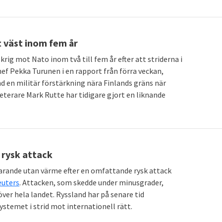
t väst inom fem år
krig mot Nato inom två till fem år efter att striderna i
ef Pekka Turunen i en rapport från förra veckan,
nd en militär förstärkning nära Finlands gräns när
eterare Mark Rutte har tidigare gjort en liknande
 rysk attack
tfarande utan värme efter en omfattande rysk attack
euters
. Attacken, som skedde under minusgrader,
ver hela landet. Ryssland har på senare tid
ystemet i strid mot internationell rätt.