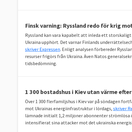
Finsk varning: Ryssland redo för krig mo
Ryssland kan vara kapabelt att inleda ett storskaligt 
Ukraina upphört. Det varnar Finlands underrättelsech
skriver Expressen
. Enligt analysen förbereder Ryssla
resurser frigörs från Ukraina. Även Natos generalsekr
tidsbedömning.
1 300 bostadshus i Kiev utan värme efter
Över 1 300 flerfamiljshus i Kiev var på söndagen for
mot Ukrainas energiinfrastruktur i lördags,
skriver R
lämnade initialt 1,2 miljoner abonnenter strömlösa ö
intensifierat sina attacker mot det ukrainska energis