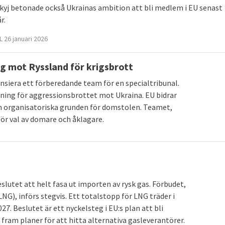
kyj betonade också Ukrainas ambition att bli medlem i EU senast
år.
 26 januari 2026
g mot Ryssland för krigsbrott
nsiera ett förberedande team för en specialtribunal.
dning för aggressionsbrottet mot Ukraina. EU bidrar
en organisatoriska grunden för domstolen. Teamet,
ör val av domare och åklagare.
lutet att helt fasa ut importen av rysk gas. Förbudet,
G), införs stegvis. Ett totalstopp för LNG träder i
027. Beslutet är ett nyckelsteg i EU:s plan att bli
fram planer för att hitta alternativa gasleverantörer.