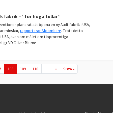
 fabrik – “för höga tullar”
entioner planerat att öppna en ny Audi-fabrik i USA,
lar minskar,
rapporterar Bloomberg
. Trots detta
g i USA, även om målet om tioprocentiga
nligt VD Oliver Blume.
ge
Nuvarande sida
Page
Page
Nästa sida
Sista sidan
7
108
109
110
…
››
Sista »