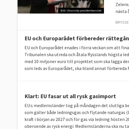
Zelens
nästa 
Bild: Ukrainska presidentkansliet
BRYSSEL
EU och Europarådet förbereder rättegån
EU och Europarådet enades i förra veckan om att fina
Tribunalen ska utreda och åtala Rysslands högsta le
med 10 miljoner euro till projektet som ska lägga d
som leds av Europarådet, ska bland annat förbereda f
Klart: EU fasar ut all rysk gasimport
EU:s medlemsländer tog på måndagen det slutliga bes
som gäller både ledningsgas och flytande naturgas (LN
kraft i början av 2027 och för gas via ledning hösten 2
oberoende av rysk energi. Medlemsländerna ska nu ta 