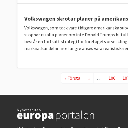
Volkswagen skrotar planer på amerikansk
Volkswagen, som tack vare tidigare amerikanska subv
stoppar nu alla planer om inte Donald Trumps biltul
består en fortsatt strategi för företagets utvecklin
marknadsandelar inte längre anses vara realistiska e
First page
Föregående sida
Page
Pa
« Första
‹‹
…
106
10