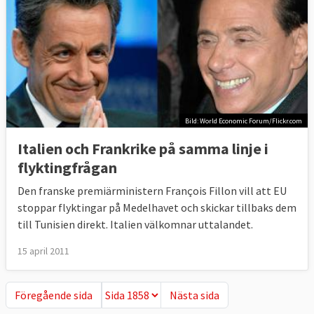
Bild: World Economic Forum/Flickr.com
Italien och Frankrike på samma linje i
flyktingfrågan
Den franske premiärministern François Fillon vill att EU
stoppar flyktingar på Medelhavet och skickar tillbaks dem
till Tunisien direkt. Italien välkomnar uttalandet.
15 april 2011
Föregående sida
Nästa sida
Föregående sida
Nästa sida