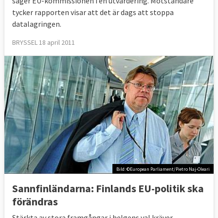
säger EU-kommissionen i en utvärdering. Motståndare
tycker rapporten visar att det är dags att stoppa
datalagringen.
BRYSSEL 18 april 2011
Bild: ©European Parliament/Pietro Naj-Oleari
Sannfinländarna: Finlands EU-politik ska
förändras
Stärkta av stora framgångar i helgens val kräver