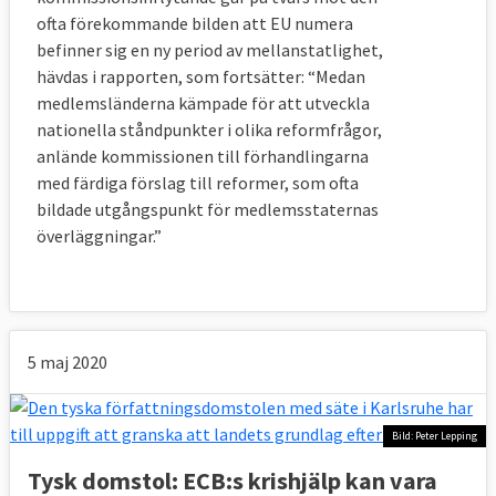
marknaden.
ofta förekommande bilden att EU numera
EU skulle bidra med 6,5 miljarder, IMF med
befinner sig en ny period av mellanstatlighet,
hävdas i rapporten, som fortsätter: “Medan
12,5 och Världsbanken med en miljard.
medlemsländerna kämpade för att utveckla
Låneprogrammet avslutades i november
nationella ståndpunkter i olika reformfrågor,
2010. Då hade sammanlagt 14,2 miljarder
anlände kommissionen till förhandlingarna
med färdiga förslag till reformer, som ofta
euro betalats ut, varav 5,5 miljarder från EU
bildade utgångspunkt för medlemsstaternas
och 8,7 från IMF. Världsbanken bidrog alltså
överläggningar.”
aldrig med lån till Ungern.
Den särskilda övervakningen av landet som
kommer med lånepaketen avslutades i
januari 2015 då Ungern hade betalat tillbaka
5 maj 2020
70 procent av sina lån till EU.
Bild: Peter Lepping
Lettland
Tysk domstol: ECB:s krishjälp kan vara