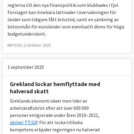
reglerna till den nya finanspolitik som klubbades i fjol.
Det gäller Cypern, Grekland, Irland, Lettland,
Förslaget kan innebära lättnader i övervakningen för
Portugal, Rumänien, Spanien och Ungern.
länder som tidigare fått krisstöd, samt en sänkning av
Länderna har fått nästan 650 miljarder euro,
bötesnivån för euroländer som eventuellt döms för höga
över sex biljoner kronor, i lån mot ränta,
budgetunderskott.
främst från EU och Internationella
BRYSSEL 2 oktober 2025
Valutafonden, IMF. Värst har läget varit i
Grekland som tvingats be om krislån tre
gånger.
1 september 2025
Översikt: lån till krisländer (miljarder
Grekland lockar hemflyttade med
euro)
halverad skatt
Greklands ekonomi växer men lider av
Land
Beslut
Lån
Faktisk utb
arbetskraftsbrist efter att över 600 000
Ungern
okt 2008
20
14,2
personer emigrerade under åren 2010–2021,
skriver TT/GP
. För att locka tillbaka
Lettland
dec 2008
7,5
4,5
kompetens erbjuder regeringen nu halverad