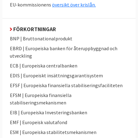
EU-kommissionens
översikt över krislån.
2. Var EU förberett på en kris?
Nej.
FÖRKORTNINGAR
BNP | Bruttonationalprodukt
Det fanns inga gemensamma regler eller
riktlinjer för hur EU-länderna skulle hantera
EBRD | Europeiska banken för återuppbyggnad och
en bankkris eller en statsskuldskris. EU var
utveckling
därför enligt många bedömare, däribland
ECB | Europeiska centralbanken
den
ekonomiska tankesmedjan Bruegel
,
EDIS | Europeiskt insättningsgarantisystem
oförberedd när krisen kom.
EFSF | Europeiska finansiella stabiliseringsfaciliteten
Ännu mindre fanns det gemensamma
EFSM | Europeiska finansiella
verktyg för att motarbeta krisen. Mário
stabiliseringsmekanismen
Centeno, eurogruppens ordförande och
EIB | Europeiska Investeringsbanken
finansminister från det tidigare krislandet
EMF | Europeisk valutafond
Portugal, sade i ett
tal i januari 2018
:
ESM | Europeiska stabilitetsmekanismen