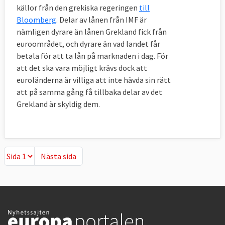
källor från den grekiska regeringen
till
Finansiering av Rumäniens
Miljarder
Bloomberg
. Delar av lånen från IMF är
krislån
euro
nämligen dyrare än lånen Grekland fick från
euroområdet, och dyrare än vad landet får
EU
5
betala för att ta lån på marknaden i dag. För
IMF
12,95
att det ska vara möjligt krävs dock att
euroländerna är villiga att inte hävda sin rätt
Världsbanken
1
att på samma gång få tillbaka delar av det
Grekland är skyldig dem.
Europeiska
1
Investeringsbanken (EIB) och
Europeiska banken för
Nästa sida
Nästa sida
återuppbyggnad och
utveckling (EBRD)
Totalt
19,95