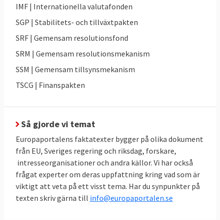
”Vi [EU] hade inte verktygen för att hantera
IMF | Internationella valutafonden
skuldkrisen och riskerna i stora banker. När
SGP | Stabilitets- och tillväxtpakten
den stora recessionen slog emot oss,
SRF | Gemensam resolutionsfond
framkallat av den globala finanskrisen,
SRM | Gemensam resolutionsmekanism
spillde det över till en djup kris. Vi var inte
SSM | Gemensam tillsynsmekanism
rustade för att hantera det”.
TSCG | Finanspakten
Det fanns dock regler som skulle förhindra
att kriser uppstod inom EU. Problemet var
att de reglerna inte följdes.
Så gjorde vi temat
Stabilitets- och tillväxtpakten, som säger
Europaportalens faktatexter bygger på olika dokument
från EU, Sveriges regering och riksdag, forskare,
att EU-länderna inte får ha större
intresseorganisationer och andra källor. Vi har också
budgetunderskott än tre procent av
frågat experter om deras uppfattning kring vad som är
bruttonationalprodukten (BNP) och att
viktigt att veta på ett visst tema. Har du synpunkter på
statsskulden får uppgå till max 60 procent
texten skriv gärna till
info@europaportalen.se
av BNP, skapades i samband med att euron
infördes för att se till att länderna höll sig