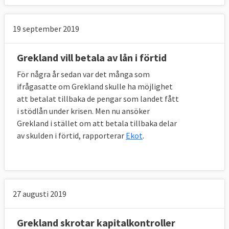
Världsbanken
0,4
Europeiska banken för
0,4
19 september 2019
återuppbyggnad och
utveckling (EBRD)
Grekland vill betala av lån i förtid
För några år sedan var det många som
samt Tjeckien och Polen
ifrågasatte om Grekland skulle ha möjlighet
att betalat tillbaka de pengar som landet fått
Totalt
7,5
i stödlån under krisen. Men nu ansöker
Grekland i stället om att betala tillbaka delar
av skulden i förtid, rapporterar
Ekot
.
*
Sveriges andel av lånet
på 1,9 miljarder
uppgick till högst 720 miljoner euro.
Av summan var det bara
4,5 miljarder som
27 augusti 2019
faktiskt betalades ut
. Det svenska delen av
lånet blev aldrig utnyttjat. Låneprogrammet
Grekland skrotar kapitalkontroller
avslutades i januari 2012. Övervakningen