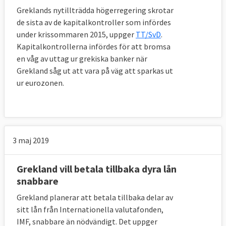
som följde efter programmet avslutades
Greklands nytillträdda högerregering skrotar
januari 2015 då landet betalat tillbaka 75
de sista av de kapitalkontroller som infördes
under krissommaren 2015, uppger
TT/SvD
.
procent av lånet.
Kapitalkontrollerna infördes för att bromsa
Två år efter att Lettland lämnade
en våg av uttag ur grekiska banker när
krisprogrammet, i januari 2014, införde
Grekland såg ut att vara på väg att sparkas ut
ur eurozonen.
landet euron som valuta.
Rumänien
3 maj 2019
Rumänien fick krislån på 20 miljarder euro i
maj 2009. I samband med finanskrisen
växte
Grekland vill betala tillbaka dyra lån
oron för Rumäniens statsfinanser
då landet
snabbare
hade stora underskott. Inflödet av kapital
till landet minskade och valutan tappade
Grekland planerar att betala tillbaka delar av
kraftigt i värde mot euron.
sitt lån från Internationella valutafonden,
IMF, snabbare än nödvändigt. Det uppger