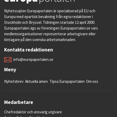
Låneprogrammet löpte på två år och under
Nyhetssajten Europaportalen är specialiserad på EU och
den tiden var det bara fem miljarder som
Europa med opartisk bevakning från egna redaktioner i
Stockholm och Bryssel. Tidningen startade 12 april 2000.
betalades ut.
Europaportalen ägs av föreningen Europaportalen.se vars
medlemsorganisationer representerar arbetsgivare eller
Därefter beslutade parterna om ytterligare
löntagare på den svenska arbetsmarknaden.
två lån på sammanlagt 10 miljarder, först
mellan 2011-2013 och sen 2013-2015. Dessa
Kontakta redaktionen
lån var dock förebyggande finansiellt stöd
info@europaportalen.se
och de utnyttjades aldrig.
Meny
Det sista förebyggande låneprogrammet
avslutades i september 2015. Den särskilda
Nyhetsbrev
Aktuella ämen
Tipsa Europaportalen
Om oss
låneövervakningen som följer efter avslutat
program väntas pågå tills dess att 70
Medarbetare
procent av lånet som betalades ut i första
programmet är återbetalt.
Chefredaktör och ansvarig utgivare