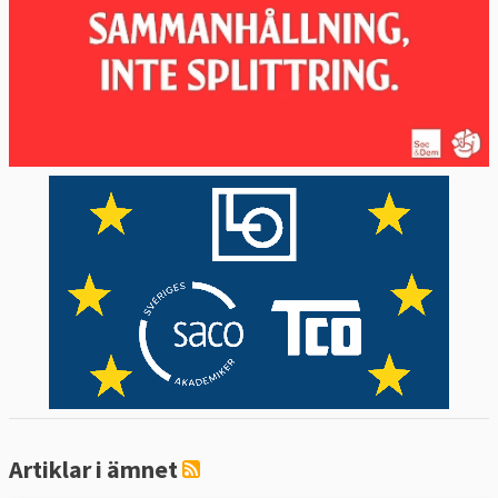
både medlemsländer och finanssektorn och
skärpt reglerna för bankerna.
För att ge krislånen har EU har skapat olika
fonder och mekanismer som EFSF
(European Financial Stability Facility), EFSM
(European Financial Stabilisation
Mechanism) och ESM (European Stability
Mechanism). Mer utförlig information om
dessa hittar du under fråga 5.
När det gäller ökad övervakning av
medlemsländernas ekonomier har EU
skapat flera nya instrument som den
europeiska planeringsterminen, de så
kallade sex- och tvåpacken, europluspakten
samt finanspakten. Du hittar mer detaljerad
Artiklar i ämnet
information om var och en av dessa