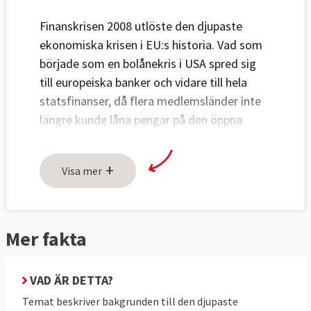
Finanskrisen 2008 utlöste den djupaste
ekonomiska krisen i EU:s historia. Vad som
började som en bolånekris i USA spred sig
till europeiska banker och vidare till hela
statsfinanser, då flera medlemsländer inte
längre kunde låna pengar på den öppna
marknaden. Åtta EU-länder tvingades söka
krislån mellan 2008 och 2018, och krisen fick
+
Visa mer
EU att bygga upp helt nya verktyg för
ekonomisk övervakning och krishantering –
bland annat krisfonden ESM och
bankunionen.
Mer fakta
Här går vi igenom vad som orsakade krisen,
VAD ÄR DETTA?
hur EU och Sverige agerade, och vilka luckor
Temat beskriver bakgrunden till den djupaste
som fortfarande finns i eurons