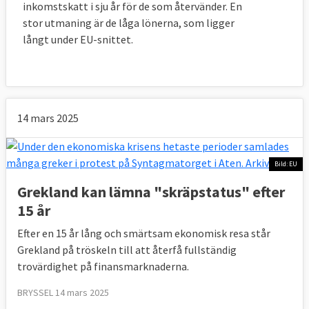
inkomstskatt i sju år för de som återvänder. En
Rumänien
maj 2009
20
5
stor utmaning är de låga lönerna, som ligger
långt under EU-snittet.
Grekland
maj 2010
110
72,9
Irland
dec 2010
85
83,5
Portugal
maj 2011
78
76,8
14 mars 2025
Grekland
mars 2012
130
153,8*
Bild: EU
Spanien
juli 2012
100
41,3
Grekland kan lämna "skräpstatus" efter
Cypern
april 2013
10
6,7
15 år
Grekland
aug 2015
86
61,9
Efter en 15 år lång och smärtsam ekonomisk resa står
Grekland på tröskeln till att återfå fullständig
Totalt
646,5
520,6
trovärdighet på finansmarknaderna.
BRYSSEL 14 mars 2025