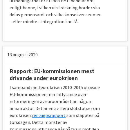
utmaningarna för EU och EMU handlar om,
Lånen är å andra sidan fördelaktiga då
enligt henne, i vilken utsträckning bördor ska
räntan är låg och löptiden lång.
delas gemensamt och vilka konsekvenser mer
– eller mindre – integration kan få.
Även när reformprogrammen som följer
med lånen är avslutade sker en särskild
övervakning av länderna för att se till att de
kan betala tillbaka lånen. Denna övervakning
13 augusti 2020
sker
oftast i samarbete mellan EU och IMF
.
Rapport: EU-kommissionen mest
drivande under eurokrisen
Ungern
I samband med eurokrisen 2010-2015 utövade
Ungern ansökte och fick löfte om
lån på 20
EU-kommissionen mer inflytande över
miljarder euro från EU, IMF och
reformeringen av euroområdet än någon
Världsbanken
i oktober 2008 sedan landet
annan aktör. Det är en av flera slutstatser om
drabbats tidigt av krisen och haft
eurokrisen
i en Siepsrapport
som släpptes på
svårigheter att finansiera sig på den öppna
torsdagen. Detta mönster av
kommissionsinflytande går på tvärs mot den