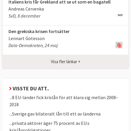
däribland den anrika amerikanska
Italiens kris får Grekland att se ut som en bagatell
Andreas Cervenka
investmentbanken Lehman Brothers som
SvD, 8 december
gick i konkurs 15 september 2008.
Bankerna slutade låna ut pengar till
Den grekiska krisen fortsätter
varandra och hela kreditmarknaden sattes
Lennart Götesson
ur spel. Utlåning till företag och
Dala-Demokraten, 24 maj
privatpersoner föll, produktion och export
minskade och arbetslösheten steg.
Visa fler länkar +
De första EU-länderna som drabbades
finansiellt var Ungern och Lettland i slutet
VISSTE DU ATT..
av 2008.
...8 EU-länder fick krislån för att klara sig mellan 2008–
Centralbanker och regeringar pumpade in
2018
tusentals miljarder kronor i det ekonomiska
...Sverige gav bilateralt lån till ett av länderna
systemet för att rädda bankerna och få
...privata aktörer äger 75 procent av EU:s
igång ekonomin igen. Det gjorde att länder
krislånsobligationer