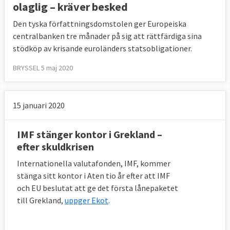
olaglig – kräver besked
Lettland fick löfte om
krislån på 7,5
miljarder euro
från EU, IMF, Världsbanken
Den tyska författningsdomstolen ger Europeiska
och närliggande länder, inklusive Sverige, i
centralbanken tre månader på sig att rättfärdiga sina
december 2008. Bakgrunden var problem
stödköp av krisande euroländers statsobligationer.
med banksektorn,
där svenska banker
BRYSSEL 5 maj 2020
spelade en stor roll
, efter år med aggressiv
utlåning för konsumtion.
15 januari 2020
Finansiering av Lettlands
Miljarder
krislån
euro
IMF stänger kontor i Grekland –
efter skuldkrisen
EU
3,1
Internationella valutafonden, IMF, kommer
IMF
1,7
stänga sitt kontor i Aten tio år efter att IMF
och EU beslutat att ge det första lånepaketet
Sverige*, Danmark, Norge,
1,9
till Grekland,
uppger Ekot
.
Finland och Estland