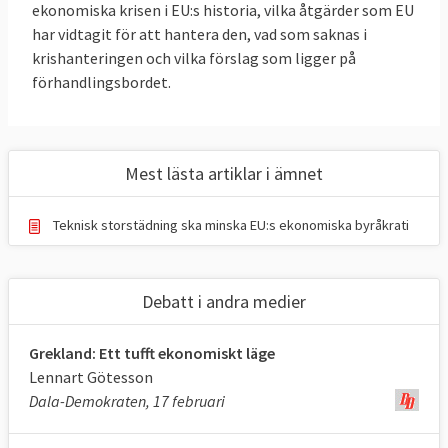
ekonomiska krisen i EU:s historia, vilka åtgärder som EU
konstruktion.
har vidtagit för att hantera den, vad som saknas i
krishanteringen och vilka förslag som ligger på
13 frågor och svar
förhandlingsbordet.
1. Vad orsakade den ekonomiska krisen
2008?
Mest lästa artiklar i ämnet
Den globala finanskrisen började som en
bolånekris i USA.
Teknisk storstädning ska minska EU:s ekonomiska byråkrati
Fallande bostadspriser och ökad ekonomisk
osäkerhet i USA ledde till förluster för
Debatt i andra medier
banker framförallt gällande de så kallade
subprimelånen som på tvivelaktiga grunder
Grekland: Ett tufft ekonomiskt läge
hade getts till mindre kreditvärdiga
Lennart Götesson
personer.
Dala-Demokraten, 17 februari
Kreditförlusterna fick banker på fall,