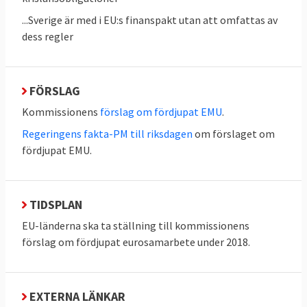
som redan hade stora statsskulder drog på
...Sverige är med i EU:s finanspakt utan att omfattas av
sig ännu större skulder och fick problem då
dess regler
deras kreditbetyg sänktes med stigande
räntor som följd.
FÖRSLAG
2010 ledde det till en större skuldkris i
Europa
då flera länder inte längre kunde ta
Kommissionens
förslag om fördjupat EMU
.
nya lån för att finansiera sina dagliga
Regeringens fakta-PM till riksdagen
om förslaget om
verksamheter och de tvingades begära
fördjupat EMU.
krislån, främst från EU och internationella
valutafonden, IMF.
TIDSPLAN
Åtstramningarna som följde tillsammans
EU-länderna ska ta ställning till kommissionens
med minskad ekonomisk aktivitet orsakade
förslag om fördjupat eurosamarbete under 2018.
i många fall nedgång i ekonomin.
Finanskrisen hade därmed blivit en skuldkris
som i sin tur blivit en ekonomisk kris.
EXTERNA LÄNKAR