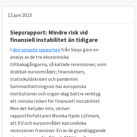
* Inom det andra låneprogrammet fick
Grekland även en del av summan som
12 juni 2023
återstod i det första lånet. Därför överstiger
den utbetalda summan det avtalade andra
Siepsrapport: Mindre risk vid
lånet
.
finansiell instabilitet än tidigare
Källa:
EU-kommissionen
I
den senaste rapporten
från Sieps görs en
analys av de tre ekonomiska
tillbakagångarna, så kallade recensioner, som
Överlag kan man säga att EU har tagit
drabbat euroområdet; finanskrisen,
större andel av de senare lånepaketen
statsskuldskrisen och pandemin.
medan IMF lånade ut mer pengar i början av
Sammanfattningsvis har europeiska
krisen. I Greklands tredje och sista lån har
institutioner och organ idag bättre verktyg
IMF inte bidragit alls med pengar.
att minska risken för finansiell instabilitet.
Men det betyder inte, skriver
Lånen betalas inte ut på ett bräde utan
rapportförfattaren Monika Hjeds Löfmark,
löpande i mindre summor och varje
att EU och euroområdet kan undvika
utbetalning kommer med strikta krav på
recessioner framöver. En av de grundläggande
ekonomiska reformer och åtstramningar.