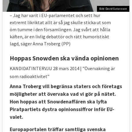
Bild: David Gutavsson
– Jag har varit i EU-parlamentet och sett hur
extremt likriktat allt är så jag skulle sticka ut som
öm tumme i den församlingen. Jag svårt att hålla
käften, är en livlig debattör och rätt humoristiskt
lagd, säger Anna Troberg (PP)
Hoppas Snowden ska vända opinionen
KANDIDATINTERVJU
28 mars 2014
| ”Övervakning är
som radioaktivitet”
Anna Troberg vill begränsa staters och företags
möjligheter att övervaka vad vi gör på nätet.
Hon hoppas att Snowdenaffären ska lyfta
Piratpartiets dystra opinionssiffror inför EU-
valet.
Europaportalen träffar samtliga svenska