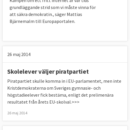
Kampen om ett fritt internet är vår tids
grundläggande strid som vi måste vinna för
att säkra demokratin., säger Mattias
Bjärnemalm till Europaportalen.
26 maj 2014
Skolelever väljer piratpartiet
Piratpartiet skulle komma in i EU-parlamentet, men inte
Kristdemokraterna om Sveriges gymnasie- och
högstadieelever fick bestäma, enligt det prelimenära
resultatet från årets EU-skolval.>>>
26 maj 2014