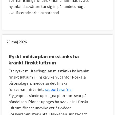
återhämtningsfonder. Finland hämmas av att
nyanlända svårare tar sig in på landets högt
kvalificerade arbetsmarknad.
28 maj 2026
Ryskt militärplan misstänks ha
kränkt finskt luftrum
Ett ryskt militärflygplan misstänks ha kränkt
finskt luftrum i Finska viken utanför Porkala
på onsdagen, meddelar det finska
försvarsministeriet,
rapporterar Yle
.
Flygvapnet sände upp egna plan som svar på
händelsen. Planet uppges ha avvikit in i finskt
luftrum för att undvika ett åskväder.
Försvarsminister Antti Häkkänen uppgav att