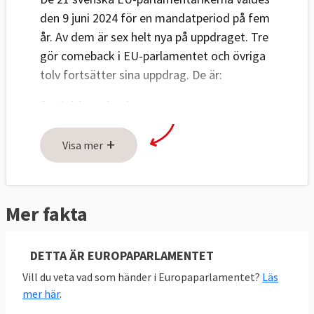
den 9 juni 2024 för en mandatperiod på fem
år.
Av dem är sex helt nya på uppdraget. Tre
gör comeback i EU-parlamentet och övriga
tolv fortsätter sina uppdrag. De är:
Socialdemokraterna
Heléne Fritzon
+
Visa mer
Johan Danielsson (comeback)
Evin Incir
Adnan Dibrani (ny)
Mer fakta
Sofie Eriksson (ny)
Moderaterna
DETTA ÄR EUROPAPARLAMENTET
Tomas Tobé
Vill du veta vad som händer i Europaparlamentet?
Läs
Jessica Polfjärd
mer här
.
Jörgen Warborn