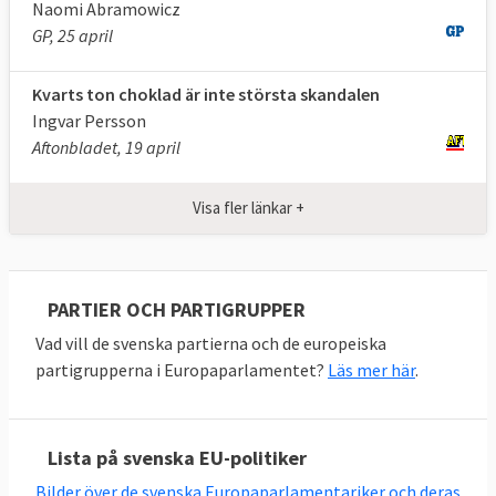
Centerpartiet
Naomi Abramowicz
GP, 25 april
Emma Wiesner
Abir Al-Sahlani
Kvarts ton choklad är inte största skandalen
Ingvar Persson
Kristdemokraterna
Aftonbladet, 19 april
Alice Teodorescu Måwe (ny)
Visa fler länkar +
Liberalerna
Karin Karlsbro
PARTIER OCH PARTIGRUPPER
Vad vill de svenska partierna och de europeiska
partigrupperna i Europaparlamentet?
Läs mer här
.
Lista på svenska EU-politiker
Bilder över de svenska Europaparlamentariker och deras