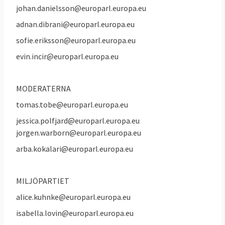
johan.danielsson@europarl.europa.eu
adnan.dibrani@europarl.europa.eu
sofie.eriksson@europarl.europa.eu
evin.incir@europarl.europa.eu
MODERATERNA
tomas.tobe@europarl.europa.eu
jessica.polfjard@europarl.europa.eu
jorgen.warborn@europarl.europa.eu
arba.kokalari@europarl.europa.eu
MILJÖPARTIET
alice.kuhnke@europarl.europa.eu
isabella.lovin@europarl.europa.eu