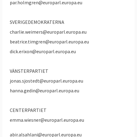
par.holmgren@europarl.europa.eu
SVERIGEDEMOKRATERNA
charlie.weimers@europarl.europa.eu
beatrice.timgren@europarl.europa.eu
dick.erixon@europarl.europa.eu
VÄNSTERPARTIET
jonas.sjostedt@europarl.europa.eu
hanna.gedin@europarl.europa.eu
CENTERPARTIET
emma.wiesner@europarl.europa.eu
abir.alsahlani@europarl.europa.eu