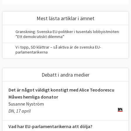
Arba Kokalari
Miljöpartiet
Mest lästa artiklar i ämnet
Alice Bah Kuhnke
Granskning: Svenska EU-politiker i tusentals lobbyistmöten:
”Ett demokratiskt dilemma”
Pär Holmgren
Isabella Lövin (comeback)
V i topp, SD klättrar – så aktiva är de svenska EU-
parlamentarikerna
Sverigedemokraterna
Charlie Weimers
Debatt i andra medier
Beatrice Timgren (ny)
Dick Erixon (ny)
Det är något väldigt konstigt med Alice Teodorescu
Måwes hemliga donator
Vänsterpartiet
Susanne Nyström
DN, 17 april
Jonas Sjöstedt (comeback)
Hanna Gedin (ny)
Vad har EU-parlamentarikerna att dölja?