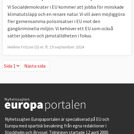
Vi Socialdemokrater i EU kommer att jobba för minskade
klimatutsläpp och en renare natur. Vi vill även möjliggöra
fler gemensamma polisinsatser i EU mot den
gängkriminella miljön. Vi behöver ett EU som också
sätter jobben och jämställdheten i fokus.
Heléne Fritzon (S) m. fl. 19 september 2024
Nästa sida
Nästa sida
Nyhetssajten Europaportalen är specialiserad på EU och
Europa med opartisk bevakning från egna redaktioner i
Stockholm och Bryssel. Tidningen startade 12 april 2000.