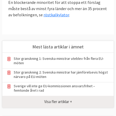
En blockerande minoritet för att stoppa ett förslag
kommissionen.
måste bestå av minst fyra länder och mer än 35 procent
Rådet är lagstiftande inom EU och varje
av befolkningen, se
röstkalkylator
.
minister har befogenhet att fatta bindande
beslut för sin regering. Om inget annat
anges i fördragen fattas beslut sedan första
november 2014 med så kallad
dubbel
Mest lästa artiklar i ämnet
majoritet
: minst 55 procent av
medlemsländerna vars sammanlagda
Stor granskning 1: Svenska ministrar uteblev från flera EU-
befolkning motsvarar minst 65 procent av
möten
EU:s invånare måste säga ja. En blockerande
Stor granskning 2: Svenska ministrar har jämförelsevis högst
närvaro på EU-möten
minoritet för att stoppa ett förslag måste
bestå av minst fyra länder och mer än 35
Sverige vill inte ge EU-kommissionen ansvarsfrihet –
femtonde året i rad
procent av befolkningen, se
röstkalkylator
. Om beslut inte fattas med
Visa fler artiklar +
kvalificerad majoritet sker det med
enhällighet, vilket innebär att alla länder