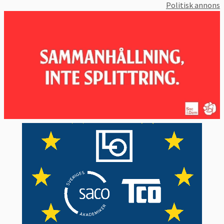
frågorna som rör den gemensamma
Politisk annons
jordbrukspolitiken och förbereder
jordbruksministrarnas möten.
Ministerrådets ordförandeskap
roterar
var sjätte månad och ordförande är den
minister vars land för tillfället är
ordförandeland. Ordförandelandet leder
rådets arbete och representerar rådet
gentemot EU:s andra institutioner,
exempelvis i förhandlingar med
parlamentet.
Sverige var
ordförandeland
2001, 2009 och 2023. Se
aktuellt ordförandeland i box till vänster.
EU-länderna och Sverige eniga om det
mesta