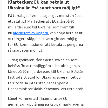
Klartecken: EU kan betala ut
över en fjärdedel av alla nya lagar. Därefter
Ukrainalån “så snart som möjligt”
kommer området rättsliga- och
På torsdagseftermiddagen gav ministerrådet
inrikesfrågor som bland annat behandlar
ett slutligt klartecken att EU:s lån på 90
migration och brottsbekämpning.
miljarder euro till Ukraina, som fram till
Politikområdena har i och med finanskrisen
nu
blockerats av Ungern
, kan börja betalas ut.
och flyktingkrisen hamnat allt högre på EU:s
Att Ungern släppt sitt veto gör det möjligt
dagordning och sammanställningen visar
för EU-kommissionen att betala ut pengarna
detta i antalet nya lagar.
så snart som möjligt.
– Idag godkände rådet den sista delen som
behövs för att möjliggöra utbetalningen av
lånet på 90 miljarder euro till Ukraina. EU står
fast vid sitt stöd för Ukrainas suveränitet och
territoriella integritet, sade Cyperns
finansminister Makis Keravnos i ett uttalande.
Lånet kommer att finansieras av EU-
gemensam upplåning på kapitalmarknaderna,