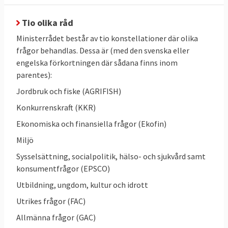
åklagarmyndigheten. Sverige är med i
samarbetet kring patentskydd och
Tio olika råd
makars och registrerade partners
Ministerrådet består av tio konstellationer där olika
förmögenhetsförhållanden.
frågor behandlas. Dessa är (med den svenska eller
engelska förkortningen där sådana finns inom
Ministerrådet har som
regel två
parentes):
betydelsefulla nivåer under ministernivå:
Arbetsgruppsnivå och Coreper. I vissa frågor
Jordbruk och fiske (AGRIFISH)
finns också särskilda kommittéer.
Konkurrenskraft (KKR)
Ekonomiska och finansiella frågor (Ekofin)
Arbetsgrupper består av sakkunniga
Miljö
diplomater från varje medlemsland som
vanligtvis går igenom EU-kommissionens
Sysselsättning, socialpolitik, hälso- och sjukvård samt
förslag mycket grundligt. När en
konsumentfrågor (EPSCO)
arbetsgrupp anses klar lyfts ärendet upp till
Utbildning, ungdom, kultur och idrott
ländernas chefsdiplomater i det så kallade
Utrikes frågor (FAC)
Coreper.
Allmänna frågor (GAC)