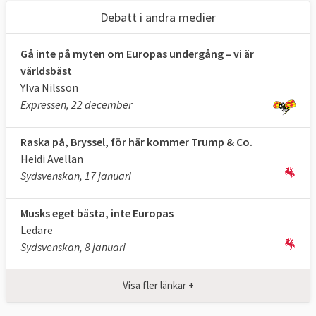
måste vara överens.
Debatt i andra medier
I praktiken blir länderna
oftast överens
Gå inte på myten om Europas undergång – vi är
om hur en fråga bör lösas eller vad en ny lag
världsbäst
ska innehålla för regler. I de allra flesta
Ylva Nilsson
frågor delar rådet sin makt med
Expressen, 22 december
Europaparlamentet och ett beslut kräver
därför att rådet och parlamentet är överens.
Raska på, Bryssel, för här kommer Trump & Co.
Heidi Avellan
I 2018 års stora riksdagsutredning om
EU-
Sydsvenskan, 17 januari
arbetet i riksdagen
betonas att
möjligheterna att få genomslag för en
Musks eget bästa, inte Europas
nationell ståndpunkt ökar ju tidigare i
Ledare
processen den förs fram. Om en
Sydsvenskan, 8 januari
medlemsstat lyckas få sina ståndpunkter
beaktade redan i det förslag som EU-
Visa fler länkar +
kommissionen lägger fram, ökar