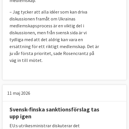
medlemskap.
– Jag tycker att alla idéer som kan driva
diskussionen framåt om Ukrainas
medlemskapsprocess är en viktig del i
diskussionen, men från svensk sida är vi
tydliga med att det aldrig kan vara en
ersättning för ett riktigt medlemskap. Det är
ju vår första prioritet, sade Rosencrantz på
väg in till mötet.
11 maj 2026
Få nej-röster i ministerrådet
Svensk-finska sanktionsförslag tas
upp igen
I de 734 omröstningarna som ägt rum i
ministerrådet sedan juli 2014 har Ungern
EU:s utrikesministrar diskuterar det