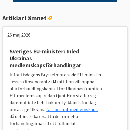
Mellan 2014 och  2023 antog EU-
ländernas regeringar i ministerrådet 734 
Artiklar i ämnet
lagar. EU-ländernas regeringar, var 
oavsett politisk färg, nästan alltid överens 
26 maj 2026
om nya EU-lagar. Sverige röstade nej 14 
gånger – knappt 2 procent av lagarna. I 
Sveriges EU-minister: Inled
nästan 98 procent av omröstningarna 
Ukrainas
röstade Sverige, efter beslut i riksdagens 
medlemskapsförhandlingar
EU-nämnd, ja till nya EU-lagar. Läs 
mer 
Inför tisdagens Brysselmöte sade EU-minister
om undersökningen
.  
Jessica Rosencrantz (M) att hon vill öppna
alla förhandlingskapitel för Ukrainas framtida
EU-medlemskap redan i juni. Hon ställer sig
däremot inte helt bakom Tysklands förslag
om att ge Ukraina
“associerat medlemskap"
,
då det inte ska ersätta de formella
förhandlingarna till ett fulländat