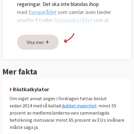
regeringar. Det ska inte blandas ihop
med
Europarådet
som samlar även länder
utanför EU eller
Europeiska rådet
som är
organ för EU-ländernas stats- och
regeringschefer.
+
Visa mer
Ministerrådet är en
juridisk enhet men
finns av praktiska skäl i tio olika varianter,
bestående av en minister från varje lands
Mer fakta
regering beroende på vilken fråga som
diskuteras. När miljörådet har möten
Röstkalkylator
representeras Sverige av miljöministern
medan ministerrådet med den långa titeln
Om inget annat anges i fördragen fattas beslut
Sysselsättning, socialpolitik, hälso- och
sedan 2014 med så kallad
dubbel majoritet
: minst 55
procent av medlemsländerna vars sammanlagda
sjukvård samt konsumentfrågor, ofta kräver
befolkning motsvarar minst 65 procent av EU:s invånare
flera olika ministrars uppmärksamhet.
måste säga ja.
Ministerrådet behandlar förslag från EU-