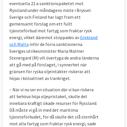
tryckt på nej-knappen flest gånger: 28. Det
eventuella 21:a sanktionspaketet mot
motsvarar knappt 4 procent av alla
Ryssland under måndagens möte i Bryssel.
Sverige och Finland har lagt fram ett
omröstningar. Därefter ligger Polen. Efter
gemensamt förslag om ett fullt
Storbritanniens bortfall är Sverige
tjänsteförbud mot fartyg som fraktar rysk
tillsammans med Nederländerna och
energi, vilket däremot stoppades av
Grekland
Österrike – som röstat nej 14 vardera – de
och Malta
inför de förra sanktionerna.
som invänt mest mot uppgörelserna. (Se
Sveriges utrikesminister Maria Malmer
faktaruta nedan för vilka lagar Sverige
Stenergard (M) vill övertyga de andra länderna
röstat nej till.)
att gå med på förslaget, i synnerhet när
gränsen för ryska oljeintäkter riskerar att
Två länder – Frankrike och Portugal – har
höjas i kölvattnet av Irankriget.
aldrig röstat nej.
– När vi nu ser en situation där vi kan riskera
att behöva höja oljepristaket, skulle det
innebära kraftigt ökade resurser för Ryssland.
Då måste vi gå in med det maritima
tjänsteförbudet, för då skulle det slå stenhårt
mot alla fartyg som fraktar rysk energi, sade