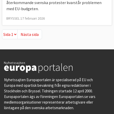
återkommande svenska protester kvarstår problemen
med EU-budgeten.
BRYSSEL 17 februari 2026
Nästa sida
Nästa sida
Nyhetssajten Europaportalen är specialiserad på EU och
Europa med opartisk bevakning från egna redaktioner i
Stockholm och Bryssel. Tidningen startade 12 april 2000.
Europaportalen ägs av föreningen Europaportalen.se vars
medlemsorganisationer representerar arbetsgivare eller
löntagare på den svenska arbetsmarknaden.