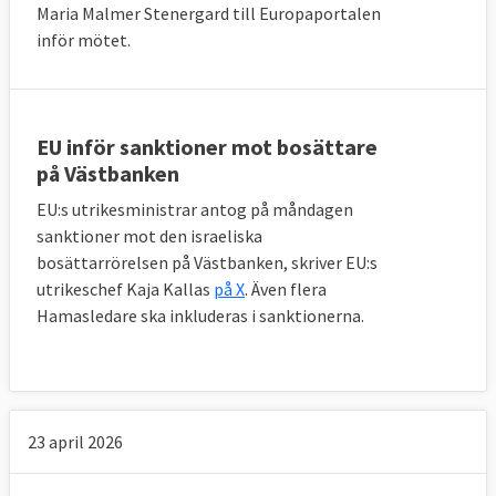
Maria Malmer Stenergard till Europaportalen
inför mötet.
EU inför sanktioner mot bosättare
på Västbanken
EU:s utrikesministrar antog på måndagen
sanktioner mot den israeliska
bosättarrörelsen på Västbanken, skriver EU:s
utrikeschef Kaja Kallas
på X
. Även flera
Hamasledare ska inkluderas i sanktionerna.
Mest ekonomi och finans
Europaportalen har delat in EU-lagarna efter
23 april 2026
område 2014-2018. Det klart största av
dessa är ekonomi och finans som omfattar