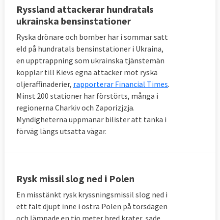
Ryssland attackerar hundratals
ukrainska bensinstationer
Ryska drönare och bomber har i sommar satt
eld på hundratals bensinstationer i Ukraina,
en upptrappning som ukrainska tjänstemän
kopplar till Kievs egna attacker mot ryska
oljeraffinaderier,
rapporterar Financial Times
.
Minst 200 stationer har förstörts, många i
regionerna Charkiv och Zaporizjzja.
Myndigheterna uppmanar bilister att tanka i
förväg längs utsatta vägar.
Rysk missil slog ned i Polen
En misstänkt rysk kryssningsmissil slog ned i
ett fält djupt inne i östra Polen på torsdagen
och lämnade en tio meter bred krater, sade