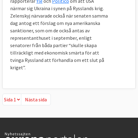
rapporterar
Yle
och
Politico
om att USA
närmar sig Ukraina i synen på Rysslands krig.
Zelenskyj närvarade också när senaten samma
dag antog ett förslag om nya amerikanska
sanktioner, som om de också antas av
representanthuset i september, enligt
senatorer från båda partier “skulle skapa
tillräckligt med ekonomisk smärta för att
tvinga Ryssland att förhandla om ett slut på
kriget”.
Nästa sida
Nästa sida