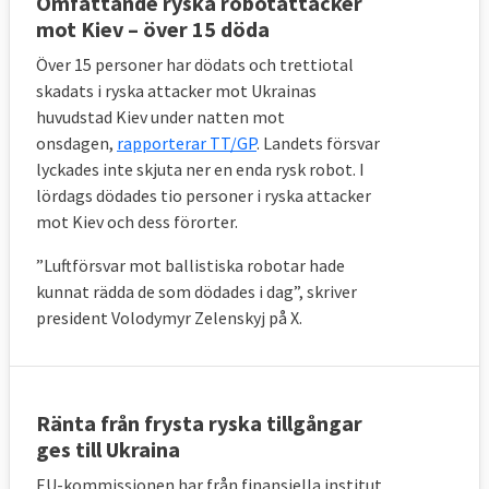
Omfattande ryska robotattacker
mot Kiev – över 15 döda
Över 15 personer har dödats och trettiotal
skadats i ryska attacker mot Ukrainas
huvudstad Kiev under natten mot
onsdagen,
rapporterar TT/GP
. Landets försvar
lyckades inte skjuta ner en enda rysk robot.
I
lördags dödades tio personer i ryska attacker
mot Kiev och dess förorter.
”Luftförsvar mot ballistiska robotar hade
kunnat rädda de som dödades i dag”, skriver
president Volodymyr Zelenskyj på X.
Ränta från frysta ryska tillgångar
ges till Ukraina
EU-kommissionen har från finansiella institut