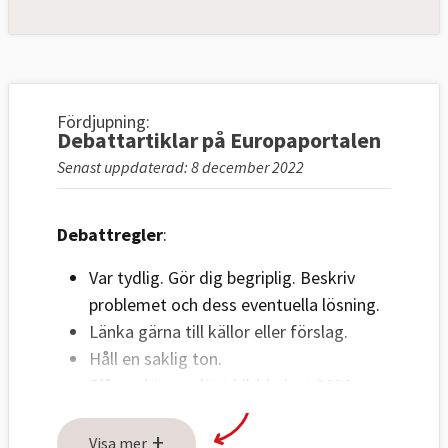
Fördjupning:
Debattartiklar på Europaportalen
Senast uppdaterad: 8 december 2022
Debattregler
:
Var tydlig. Gör dig begriplig. Beskriv
problemet och dess eventuella lösning.
Länka gärna till källor eller förslag.
Håll en saklig ton.
Bifoga högupplöst bild (minst 2000
pixlar) på debattör i liggande format.
+
Ange fotograf.
Visa mer