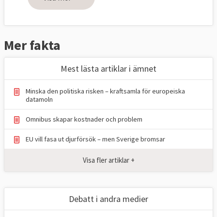
Om fler personer ska visas på bild
måste bilderna sättas ihop innan de
skickas in.
Mer fakta
Skicka text och bild till:
Mest lästa artiklar i ämnet
red@europaportalen.se
Minska den politiska risken – kraftsamla för europeiska
datamoln
Omnibus skapar kostnader och problem
EU vill fasa ut djurförsök – men Sverige bromsar
Visa fler artiklar +
Debatt i andra medier