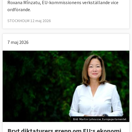
Roxana Mînzatu, EU-kommissionens verkställande vice
ordförande.
STOCKHOLM 12 maj 2026
7 maj 2026
Bild: Martin Lahousse, Europaparlamentet.
Bryt diktaturers grepp om EU:s ekonomi