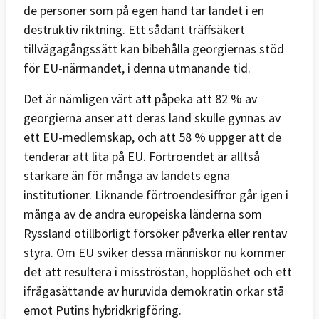
de personer som på egen hand tar landet i en
destruktiv riktning. Ett sådant träffsäkert
tillvägagångssätt kan bibehålla georgiernas stöd
för EU-närmandet, i denna utmanande tid.
Det är nämligen värt att påpeka att 82 % av
georgierna anser att deras land skulle gynnas av
ett EU-medlemskap, och att 58 % uppger att de
tenderar att lita på EU. Förtroendet är alltså
starkare än för många av landets egna
institutioner. Liknande förtroendesiffror går igen i
många av de andra europeiska länderna som
Ryssland otillbörligt försöker påverka eller rentav
styra. Om EU sviker dessa människor nu kommer
det att resultera i misströstan, hopplöshet och ett
ifrågasättande av huruvida demokratin orkar stå
emot Putins hybridkrigföring.