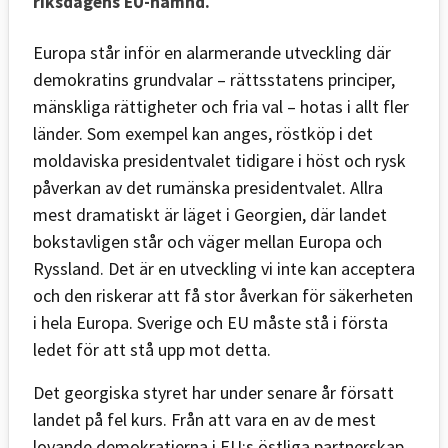
riksdagens EU-nämnd.
Europa står inför en alarmerande utveckling där
demokratins grundvalar – rättsstatens principer,
mänskliga rättigheter och fria val – hotas i allt fler
länder. Som exempel kan anges, röstköp i det
moldaviska presidentvalet tidigare i höst och rysk
påverkan av det rumänska presidentvalet. Allra
mest dramatiskt är läget i Georgien, där landet
bokstavligen står och väger mellan Europa och
Ryssland. Det är en utveckling vi inte kan acceptera
och den riskerar att få stor åverkan för säkerheten
i hela Europa. Sverige och EU måste stå i första
ledet för att stå upp mot detta.
Det georgiska styret har under senare år försatt
landet på fel kurs. Från att vara en av de mest
lovande demokratierna i EU:s östliga partnerskap