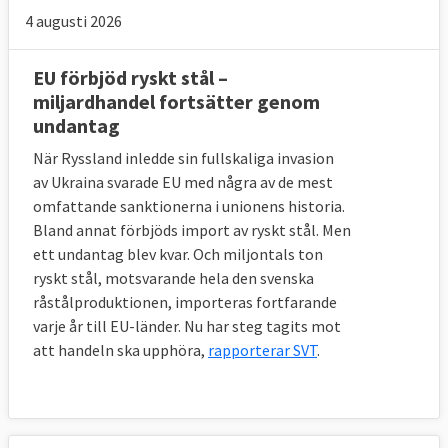
4 augusti 2026
EU förbjöd ryskt stål –
miljardhandel fortsätter genom
undantag
När Ryssland inledde sin fullskaliga invasion
av Ukraina svarade EU med några av de mest
omfattande sanktionerna i unionens historia.
Bland annat förbjöds import av ryskt stål. Men
ett undantag blev kvar. Och miljontals ton
ryskt stål, motsvarande hela den svenska
råstålproduktionen, importeras fortfarande
varje år till EU-länder. Nu har steg tagits mot
att handeln ska upphöra,
rapporterar SVT
.