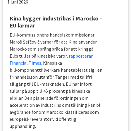
1 juni 2026
Kina bygger industribas i Marocko –
EU larmar
EU-kommissionens handelskommissionär
Maroš Šefčovič varnar för att Kina använder
Marocko som språngbräda för att kringgå
EU:s tullar på kinesiska varor,
rapporterar
Financial Times
. Kinesiska
bilkomponenttillverkare har etablerat sig i en
frihandelszon utanför Tanger med tullfri
tillgång till EU-marknaden. EU har infört
tullar på upp till 45 procent på kinesiska
elbilar. Den planerade förordningen om
acceleration av industrins omställning kan bli
avgörande för om Marocko klassificeras som
europeisk leverantör vid offentlig
upphandling.