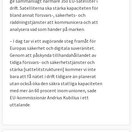
ge sammanlagt närmare 350 EU-satelliter i
drift. Satelliterna ska stärka kapaciteten för
bland annat försvars-, säkerhets- och
räddningstjänster att kommunicera och att
analysera vad som händer på marken.
– I dag tar vi ett avgörande steg framåt för
Europas säkerhet och digitala suveränitet.
Genom att påskynda tillhandahållandet av
tidiga försvars- och säkerhetstjänster och
stärka [sattelitstrukturen] kommer vi inte
bara att få nätet i drift tidigare än planerat
utan också öka den säkra statliga kapaciteten
med mer än 60 procent inom unionen, sade
EU-kommissionär
Andrius Kubilius i ett
uttalande
.