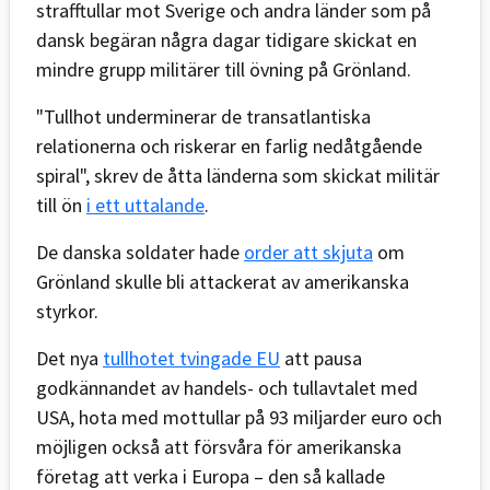
strafftullar mot Sverige och andra länder som på
dansk begäran några dagar tidigare skickat en
mindre grupp militärer till övning på Grönland.
"Tullhot underminerar de transatlantiska
relationerna och riskerar en farlig nedåtgående
spiral", skrev de åtta länderna som skickat militär
till ön
i ett uttalande
.
De danska soldater hade
order att skjuta
om
Grönland skulle bli attackerat av amerikanska
styrkor.
Det nya
tullhotet tvingade EU
att pausa
godkännandet av handels- och tullavtalet med
USA, hota med mottullar på 93 miljarder euro och
möjligen också att försvåra för amerikanska
företag att verka i Europa – den så kallade