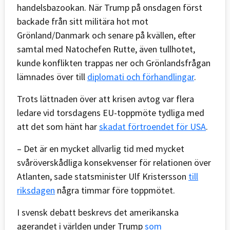
handelsbazookan. När Trump på onsdagen först
backade från sitt militära hot mot
Grönland/Danmark och senare på kvällen, efter
samtal med Natochefen Rutte, även tullhotet,
kunde konflikten trappas ner och Grönlandsfrågan
lämnades över till
diplomati och förhandlingar
.
Trots lättnaden över att krisen avtog var flera
ledare vid torsdagens EU-toppmöte tydliga med
att det som hänt har
skadat förtroendet för USA
.
– Det är en mycket allvarlig tid med mycket
svåröverskådliga konsekvenser för relationen över
Atlanten, sade statsminister Ulf Kristersson
till
riksdagen
några timmar före toppmötet.
I svensk debatt beskrevs det amerikanska
agerandet i världen under Trump
som