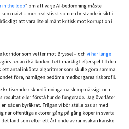
 in the loop
” om att varje AI-bedömning måste
 som naivt – mer realistiskt som en bristande insikt i
llräckligt att vara lite allmänt kritisk mot korruption i
je korridor som vetter mot Bryssel – och
vi har länge
örs redan i källkoden. I ett märkligt efterspel till den
 ett antal inköpta algoritmer som skulle göra samma
ondet före, nämligen bedöma medborgares riskprofil.
re kritiserade riskbedömningarna slumpmässigt och
s resultat eller förstå hur de fungerade. Jag överlåter
a en sådan byråkrat. Frågan vi bör ställa oss är med
lig när offentliga aktörer gång på gång köper in svarta
i det land som efter ett årtionde av rannsakan kanske