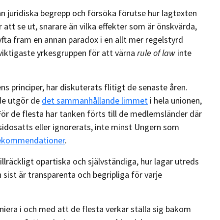
ån juridiska begrepp och försöka förutse hur lagtexten
tt se ut, snarare än vilka effekter som är önskvärda,
 lyfta fram en annan paradox i en allt mer regelstyrd
n viktigaste yrkesgruppen för att värna
rule of law
inte
ens principer, har diskuterats flitigt de senaste åren.
de utgör de
det sammanhållande limmet
i hela unionen,
För de flesta har tanken förts till de medlemsländer där
åsidosatts eller ignorerats, inte minst Ungern som
rekommendationer
.
llräckligt opartiska och självständiga, hur lagar utreds
 sist är transparenta och begripliga för varje
niera i och med att de flesta verkar ställa sig bakom