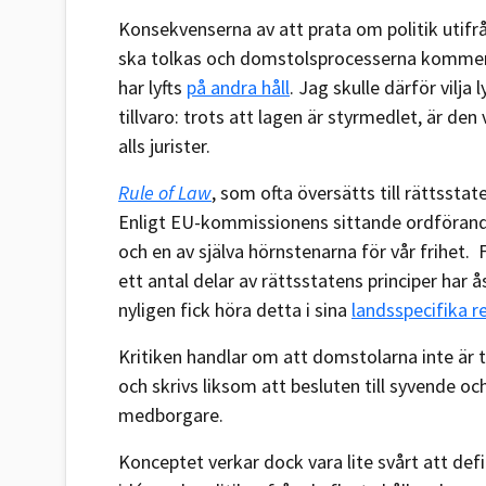
Konsekvenserna av att prata om politik utifr
ska tolkas och domstolsprocesserna kommer a
har lyfts
på andra håll
. Jag skulle därför vilja
tillvaro: trots att lagen är styrmedlet, är de
alls jurister.
Rule of Law
, som ofta översätts till rättsstat
Enligt EU-kommissionens sittande ordföran
och en av själva hörnstenarna för vår frihet. 
ett antal delar av rättsstatens principer har 
nyligen fick höra detta i sina
landsspecifika 
Kritiken handlar om att domstolarna inte är ti
och skrivs liksom att besluten till syvende och
medborgare.
Konceptet verkar dock vara lite svårt att defi