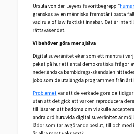
Ursula von der Leyens favoritbegrepp ”
human
granskas av en människa framstår i bästa fall
vad rule of law faktiskt innebär. Det är inte ti
rättsväsendet.
Vi behöver göra mer själva
Digital suveränitet ekar som ett mantra i var
pekat på hur ett antal demokratiska frågor avg
nederländska barnbidrags-skandalen hittades
jobb som de utslängda programmen från årti
Problemet
var att de verkade göra de tidiga
utan att det gick att varken reproducera dera
till läsaren att bedöma om vi skulle accepter
andra ord huruvida digital suveränitet är möj
lådor som tar avgörande beslut, till och med 
är allra mest vaksamt?