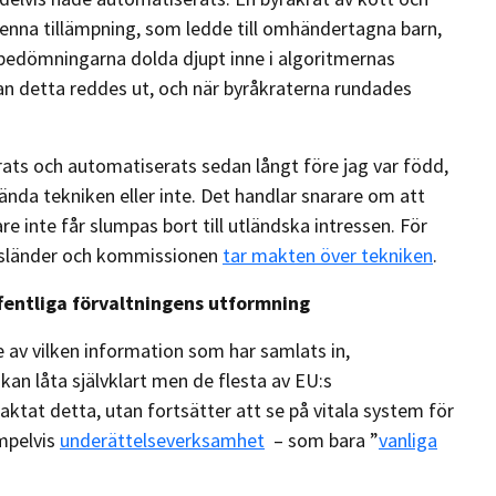
denna tillämpning, som ledde till omhändertagna barn,
d bedömningarna dolda djupt inne i algoritmernas
an detta reddes ut, och när byråkraterna rundades
erats och automatiserats sedan långt före jag var född,
ända tekniken eller inte. Det handlar snarare om att
inte får slumpas bort till utländska intressen. För
msländer och kommissionen
tar makten över tekniken
.
fentliga förvaltningens utformning
e av vilken information som har samlats in,
kan låta självklart men de flesta av EU:s
ktat detta, utan fortsätter att se på vitala system för
mpelvis
underättelseverksamhet
– som bara ”
vanliga