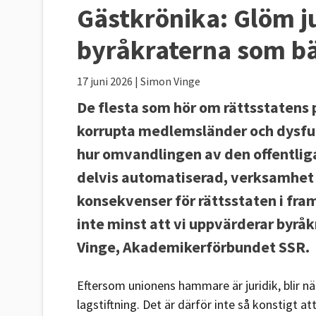
Gästkrönika:
Glöm ju
byråkraterna som bä
17 juni 2026
| Simon Vinge
De flesta som hör om rättsstatens p
korrupta medlemsländer och dysfun
hur omvandlingen av den offentliga
delvis automatiserad, verksamhet r
konsekvenser för rättsstaten i fra
inte minst att vi uppvärderar byrå
Vinge, Akademikerförbundet SSR.
Eftersom unionens hammare är juridik, blir nä
lagstiftning. Det är därför inte så konstigt a