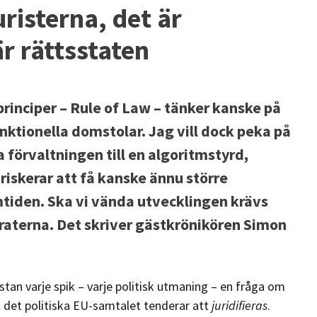
risterna, det är
r rättsstaten
rinciper – Rule of Law – tänker kanske på
ktionella domstolar. Jag vill dock peka på
 förvaltningen till en algoritmstyrd,
iskerar att få kanske ännu större
mtiden. Ska vi vända utvecklingen krävs
kraterna. Det skriver gästkrönikören Simon
stan varje spik – varje politisk utmaning – en fråga om
tt det politiska EU-samtalet tenderar att
juridifieras
.