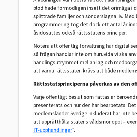
blod hade förmodligen insett det orimliga i 
splittrade familjer och sönderslagna liv. Me
programmering tog det dock ett antal år inn
åsidosattes också rättsstatens principer.
Notera att offentlig förvaltning har digitalis
så frågan handlar inte om huruvida vi ska anv
handlingsutrymmet mellan lag och medborgare 
att värna rättsstaten krävs att både medle
Rättsstatsprinciperna påverkas av den of
Varje offentligt beslut som fattas är beroend
presenterats och hur den har bearbetats. Det 
medlemsländer Sverige inkluderat har inte bea
att upprätthålla statens våldsmonopol – exe
IT-upphandlingar
”.