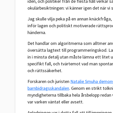
idén, och politiker från de flesta håll verka
okulärbesiktningen: vi känner igen det när vi 
Jag skulle vilja peka på en annan knäckfråga
inför lagen och politiskt motiverade rättspr
händerna.
Det handlar om algoritmerna som alltmer anv
översätta lagtext till programmeringskod. Lag
in i minsta detalj utan måste lämna ett litet
specifikt fall, och tvärtemot vad man sponta
och rättssäkerhet.
Forskaren och juristen
Natalie Smuha demons
barnbidragsskandalen
. Genom en strikt tolk
myndigheterna tillbaka hela årsbelopp redan
var varken väntat eller avsett.
Anledningen var i detta fall att tillämpninge