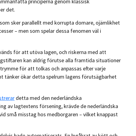
r sammanfatta principerna genom klassisk
ser det.
, som sker parallellt med korrupta domare, ojämlikhet
ocesser – men som spelar dessa fenomen väl i
änds för att utöva lagen, och riskerna med att
stiftaren kan aldrig förutse alla framtida situationer
 utrymme för att tolkas och anpassas efter varje
nt tänker ökar detta spelrum lagens förutsägbarhet
trerar
detta med den nederländska
ning av lagtextens försening, krävde de nederländska
 vid små misstag hos medborgaren – vilket knappast
n delvis hade automatiserats. En byråkrat av kött och