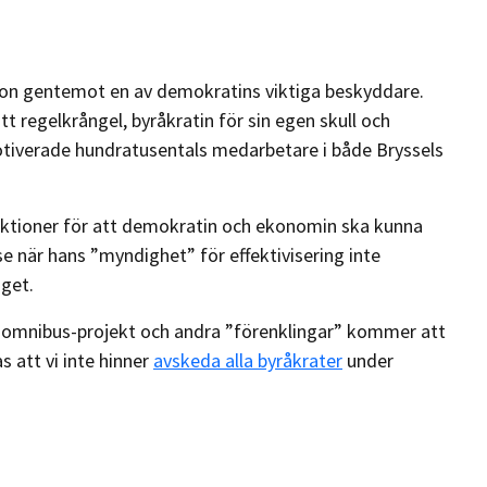
 ton gentemot en av demokratins viktiga beskyddare.
t regelkrångel, byråkratin för sin egen skull och
tiverade hundratusentals medarbetare i både Bryssels
funktioner för att demokratin och ekonomin ska kunna
se när hans ”myndighet” för effektivisering inte
aget.
a omnibus-projekt och andra ”förenklingar” kommer att
 att vi inte hinner
avskeda alla byråkrater
under