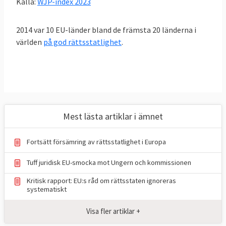
​Källa:
WJP-index 2023
makt och skydda personer, föreningar och
företags rättigheter mot godtycke,
2014 var 10 EU-länder bland de främsta 20 länderna i
korruption och allmän ineffektivitet.
världen
på god rättsstatlighet
.
Enligt ett meddelande från
EU-
kommissionen 2014
kan den exakta
tolkningen av vad som är rättsstatsprinciper
variera på nationell nivå, beroende på varje
medlemsstats konstitutionella system. Men
Mest lästa artiklar i ämnet
demokrati och respekt för grundläggande
rättigheter är en omöjlighet om
Fortsätt försämring av rättsstatlighet i Europa
rättsstatsprincipen inte respekteras.
Tuff juridisk EU-smocka mot Ungern och kommissionen
Rättsstatsprincipen – sex delar av en
Kritisk rapport: EU:s råd om rättsstaten ignoreras
systematiskt
helhet
:
Visa fler artiklar +
• Lagenlighet, som förutsätter att lagarna