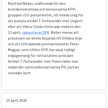
Manfred Weber, ordförande för den
Tidslinje
kristdemokratiska och konservativa EPP-
gruppen i EU-parlamentet, vill inleda steg för
Klicka på läs mer för att se tidslinjen.
att avsluta artikel 7-förfarandet mot Ungern
efter att Viktor Orbán förlorade makten den
Läs mer
12 april,
rapporterar DPA
. Weber menar att
processen var direkt kopplad till Orbáns linje
och att tillträdande premiärminister Péter
Magyar, som tillhör EPP, har visat tydligt
engagemang för rättsstatens principer.
Artikel 7-förfarandet mot Polen lades ned
sedan det nationalkonservativa PiS-partiet
röstades bort.
15 april 2026