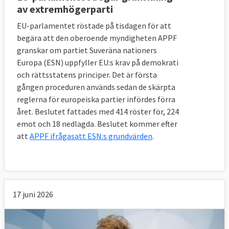
land som anses bryta mot artikel 2 där
av extremhögerparti
rättsstatlighet ingår. EU-
EU-parlamentet röstade på tisdagen för att
kommissionen
skriver
att: ”Trösklarna för att
begära att den oberoende myndigheten APPF
aktivera båda mekanismerna i artikel 7 i EU-
granskar om partiet Suveräna nationers
fördraget är mycket höga och understryker
Europa (ESN) uppfyller EU:s krav på demokrati
deras karaktär av sista utväg.”
och rättsstatens principer. Det är första
gången proceduren används sedan de skärpta
Artikel 7 är uppdelad i två huvudsakliga delar
reglerna för europeiska partier infördes förra
mellan ministerrådet och Europeiska rådet:
året. Beslutet fattades med 414 röster för, 224
Artikel 7.1 Ministerrådet varnar och
emot och 18 nedlagda. Beslutet kommer efter
rekommenderar.
att
APPF ifrågasatt ESN:s grundvärden
.
Efter begäran från antingen en tredjedel av
medlemsländerna eller EU-kommissionen
eller Europaparlamentet kan ministerrådet,
17 juni 2026
där en minister från varje medlemsland ingår,
efter att ha hört medlemslandet, slå fast att
”det finns en klar risk för att en medlemsstat