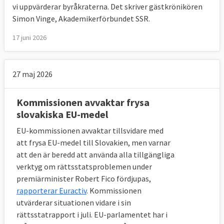
beslut enligt artikel 7.1.
vi uppvärderar byråkraterna. Det skriver gästkrönikören
Simon Vinge, Akademikerförbundet SSR.
"...det finns en uppenbar tendens i flera
europeiska länder att de krafter som inte fullt
17 juni 2026
ut respekterar rättsstatens principer har vuxit
i styrka och även fått politiskt inflytande.
Tyvärr." sade Hans Dahlgren.
27 maj 2026
Artikel 7.2 Europeiska rådet bestraffar
Kommissionen avvaktar frysa
brott mot rättsstatsprincipen.
slovakiska EU-medel
Artikel 7.2 är det skarpaste verktyget och
EU-kommissionen avvaktar tillsvidare med
kallas därför ibland för ”EU:s atombomb”
att frysa EU-medel till Slovakien, men varnar
då den innehåller en möjlighet att direkt
att den är beredd att använda alla tillgängliga
straffa ett medlemsland som inte
verktyg om rättsstatsproblemen under
premiärminister Robert Fico fördjupas,
respekterar rättsstatligheten. För att den
rapporterar Euractiv
. Kommissionen
ska utlösas måste alla medlemsländers
utvärderar situationen vidare i sin
stats- och regeringschefer i Europeiska
rättsstatrapport i juli. EU-parlamentet har i
rådet, förutom landet i fråga, rösta för att