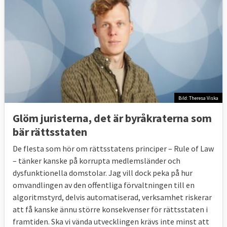
allvarligt åsidosätter” rättsstatsprincipen.
Beslutet kräver en majoritet på fyra
femtedelar av EU-länderna samt
Europaparlamentets
godkännande.Ministerrådet kan därutöver
utfärda en icke rättsligt bindande
rekommendation på åtgärder till landet.
Beslut enligt 7.1 ett tydligt politiskt
Bild: Theresa Viska
ställningstagande, en reprimand, mot landet i
Glöm juristerna, det är byråkraterna som
fråga. 2017 inledde kommissionen
för första
bär rättsstaten
gången
ett 7.1-förfarande mot ett
medlemsland – Polen.
De flesta som hör om rättsstatens principer – Rule of Law
– tänker kanske på korrupta medlemsländer och
Vid ett sammanträde i riksdagens EU-
dysfunktionella domstolar. Jag vill dock peka på hur
nämnd,
15 februari 2019 Anf. 130 och 132
, med
omvandlingen av den offentliga förvaltningen till en
EU-minister Hans Dahlgren (S) framgick att
algoritmstyrd, delvis automatiserad, verksamhet riskerar
det i dag saknas en majoritet på fyra
att få kanske ännu större konsekvenser för rättsstaten i
femtedelar av medlemsländerna för ett
framtiden. Ska vi vända utvecklingen krävs inte minst att