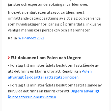
skilsmässa och arv. Den gäller också rätten
jurister och expertundersökningar världen över.
att odla ett stycke mark eller köpa och sälja
Indexet är, enligt egen utsago, världens mest
mark, för att ta några exempel.
omfattande datauppsättning av sitt slag och den enda
som huvudsakligen förlitar sig på primärdata, inklusive
Kort sagt är rättsstaten relevant både för
vanliga människors perspektiv och erfarenheter.
relationerna mellan dem som styrs och dem
Källa:
WJP-index 2021
.
som styr och för relationerna mellan
personer, föreningar och företag.
EU-dokument om Polen och Ungern
Detta bör poängteras eftersom man ibland
• Förslag till ministerrådets beslut om fastslående av
hör att rättsstaten enbart handlar om att
att det finns en klar risk för att Republiken
Polen
begränsa utövandet av regeringsmakten. Så
allvarligt åsidosätter rättsstatsprincipen
.
är det inte, påpekas i handledningen för
• Förslag till ministerrådets beslut om fastställande av
politiker.
huruvida det finns en klar risk för att
Ungern allvarligt
Begreppet rättsstatlighet är centralt hos
åsidosätter unionens värden
.
Europarådet där nästan alla europeiska
stater är medlemmar. Europarådets