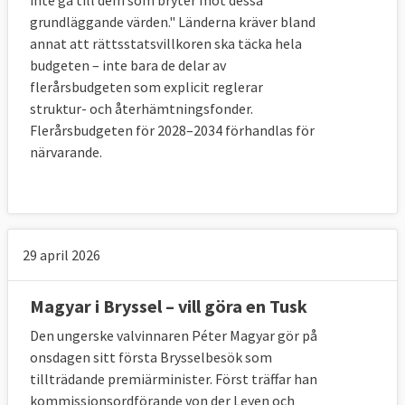
inte gå till dem som bryter mot dessa
en undersökning i medlemsländerna om
grundläggande värden." Länderna kräver bland
invånarnas syn på domstolarnas oberoende
.
annat att rättsstatsvillkoren ska täcka hela
Fråga som ställdes var:
budgeten – inte bara de delar av
”Utifrån vad du vet, hur skulle du betygsätta
flerårsbudgeten som explicit reglerar
rättsväsendet i [ditt land] när det gäller
struktur- och återhämtningsfonder.
domstolars och domares oberoende? Skulle du
Flerårsbudgeten för 2028–2034 förhandlas för
närvarande.
säga att det är mycket bra, ganska bra, ganska
dåligt eller mycket dåligt?”
Svaren fördelade sig så här:
29 april 2026
Magyar i Bryssel – vill göra en Tusk
Den ungerske valvinnaren Péter Magyar gör på
onsdagen sitt första Brysselbesök som
tillträdande premiärminister. Först träffar han
kommissionsordförande von der Leyen och