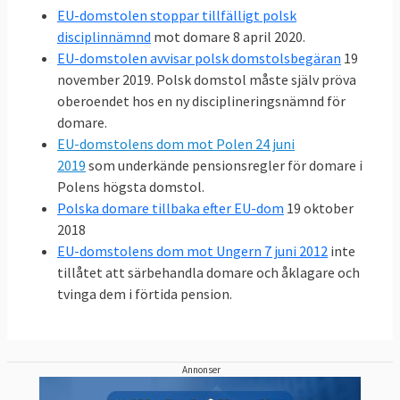
EU-regler efterlevs i EU-länderna,
EU-domstolen stoppar tillfälligt polsk
sammanfattade 2014 vikten av
disciplinnämnd
mot domare 8 april 2020.
rättsstatlighet:“Respekten för
EU-domstolen avvisar polsk domstolsbegäran
19
november 2019. Polsk domstol måste själv pröva
rättsstatsprincipen är inte bara en
oberoendet hos en ny disciplineringsnämnd för
förutsättning för skyddet för alla
domare.
grundläggande värden som anges i artikel 2 i
EU-domstolens dom mot Polen 24 juni
EU-fördraget, utan också en förutsättning för
2019
som underkände pensionsregler för domare i
att vidmakthålla alla rättigheter och
Polens högsta domstol.
skyldigheter som följer av fördragen och av
Polska domare tillbaka efter EU-dom
19 oktober
internationell rätt.
2018
Alla EU-medborgares och nationella
EU-domstolens dom mot Ungern 7 juni 2012
inte
tillåtet att särbehandla domare och åklagare och
myndigheters förtroende för rättsordningarna
tvinga dem i förtida pension.
i övriga medlemsstater är av avgörande
betydelse för hela EU ska fungera som ”ett
område med frihet, säkerhet och rättvisa utan
inre gränser”.
Annonser