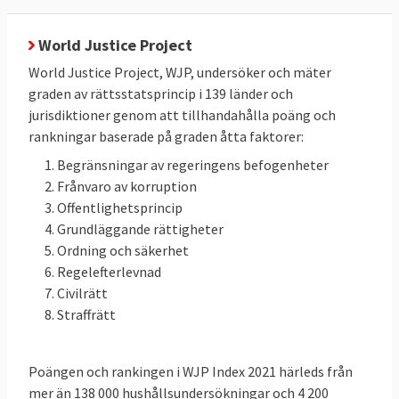
Rättsstaten gäller relationen mellan
World Justice Project
nationella myndigheter, regering,
World Justice Project, WJP, undersöker och mäter
lagstiftande församling, domstolar och
graden av rättsstatsprincip i 139 länder och
personer och andra privata aktörer, bland
jurisdiktioner genom att tillhandahålla poäng och
annat föreningar och företag. Den gäller
rankningar baserade på graden åtta faktorer:
exempelvis hur lagar skall stiftas och hur
Begränsningar av regeringens befogenheter
brottsmisstänkta skall behandlas eller hur
Frånvaro av korruption
skatter skall fastställas och uppbäras.
Offentlighetsprincip
Grundläggande rättigheter
Rättsstaten gäller också det som sker
Ordning och säkerhet
mellan privata aktörer i samhället. Den är
Regelefterlevnad
relevant för ärenden som att köpa och sälja
Civilrätt
Straffrätt
egendom, det må vara mobiltelefoner eller
bilar, för rätten till ersättning för skador
orsakade av en bilolycka eller för
Poängen och rankingen i WJP Index 2021 härleds från
familjeangelägenheter som äktenskap,
mer än 138 000 hushållsundersökningar och 4 200