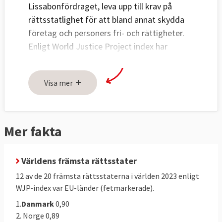
Lissabonfördraget, leva upp till krav på
rättsstatlighet för att bland annat skydda
företag och personers fri- och rättigheter.
Enligt World Justice Project index har
Danmark högst grad av rättsstatlighet
medan Ungern har lägst grad bland EU-
+
Visa mer
länderna, se nedan.
Här nedan beskrivs begreppet
rättsstatlighet och aktuellt läge, fyra frågor
Mer fakta
och fyra svar. Se även tidslinjen om
utvecklingen 1950-2020, längst ner.
Världens främsta rättsstater
12 av de 20 främsta rättsstaterna i världen 2023 enligt
WJP-index var EU-länder (fetmarkerade).
1.
Danmark
0,90
2. Norge 0,89