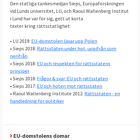
I juni 2013 slog EU-ländernas
Den statliga tankesmedjan Sieps, Europaforskningen
justitieministrar fast att “
respekten för
vid Lunds universitet, LU, och Raoul Wallenberg Institut
rättsstatsprincipen är en förutsättning för
i Lund har var för sig, gett ut korta
texter kring rättsstatlighet:
skyddet av de grundläggande
rättigheterna
”.
• LU 2019:
EU-domstolen läxar upp Polen
• Sieps 2018:
Rättsstaten under hot, uppifrån som
nerifrån
Rättsstatlighet är sedan 1993 även ett av
• Sieps 2018:
EU och respekten för rättsstatens
kriterierna som ett land måste uppfylla för
principer
att bli EU-medlem, se
• Sieps 2018:
Frågor & svar: EU och rättsstaten
Köpenhamnskriterierna
.
• Sieps 2017:
EU och hoten mot rättsstaten
• Raoul Wallenberg Institute 2012:
Rättsstaten - en
2. Varför är rättsstatlighet viktigt i EU?
handledning för politiker
Eftersom EU är ett rättsligt samarbete måste
medlemsländer kunna lita på varandra, att de
andras rättssystem är oberoende och opartiska.
EU-domstolens domar
EU-kommissionen, vars uppgift är att se till att