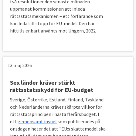
två resolutioner den senaste månaden
”en medlemsstat allvarligt och ihållande
uppmanat kommissionen att inleda
åsidosätter” rättsstatsprincipen. Om så sker
rättsstatsmekanismen – ett förfarande som
kan landet förlora sin rösträtt i
kan leda till stopp för EU-medel. Den har
ministerrådet och även tillfälligt bli av med
hittills enbart använts mot Ungern, 2022.
andra rättigheter som landet har som EU-
medlem. Innan detta sker kan dock landet i
fråga komma med sin synpunkter och även
ges möjlighet att korrigera det som är fel i
13 maj 2026
sammanhanget. Att det just är EU-
ländernas stats- och regeringschefer som
Sex länder kräver stärkt
tar beslut om artikel 7.2 ska understryka det
rättsstatsskydd för EU-budget
allvarliga läget. Artikel 7.2 har ännu inte
Sverige, Österrike, Estland, Finland, Tyskland
använts.
och Nederländerna kräver skärpta villkor för
rättsstatsprincipen i nästa flerårsbudget. I
Synen på domstolarnas oberoende
ett
gemensamt inspel
som publicerades på
onsdagen heter det att "EU:s skattemedel ska
På våren 2021 lät EU-kommissionen genomföra