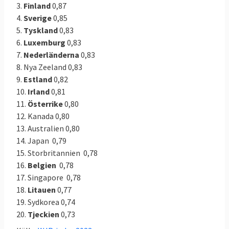
3.
Finland
0,87
4.
Sverige
0,85
5.
Tyskland
0,83
6.
Luxemburg
0,83
7.
Nederländerna
0,83
8. Nya Zeeland 0,83
9.
Estland
0,82
10.
Irland
0,81
11.
Österrike
0,80
12. Kanada 0,80
13. Australien 0,80
14. Japan 0,79
15. Storbritannien 0,78
16.
Belgien
0,78
17. Singapore 0,78
18.
Litauen
0,77
19. Sydkorea 0,74
1. Vad är rättsstatlighet?
20.
Tjeckien
0,73
Grundläggande regler för att reglera statens