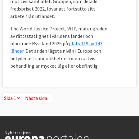
mot civilsamhället. Gruppen, som delade
fredspriset 2022, lovar att fortsätta sitt
arbete från utlandet.
The World Justice Project, WJP, mäter graden
av rättsstatlighet i världens länder och
placerade Ryssland 2025 på
plats 119 av 143
länder
. Det är den lägsta nivån i Europa och
betyder att sannolikheten för en rättvis
behandling är mycket låg eller obefintlig.
Nästa sida
Nästa sida