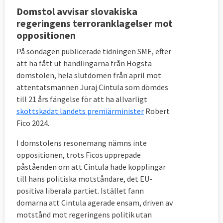
samma Siepsrapport.
Domstol avvisar slovakiska
regeringens terroranklagelser mot
3. Hur hanterar EU misstänkt bristande
oppositionen
rättsstatlighet i ett medlemsland?
På söndagen publicerade tidningen SME, efter
Det finns fyra huvudsakliga arenor att hantera
att ha fått ut handlingarna från Högsta
bristande rättsstatlighet inom EU: EU-
domstolen, hela slutdomen från april mot
domstolen, EU-kommissionen,
attentatsmannen Juraj Cintula som dömdes
ministerrådet/Europaparlamentet och
till 21 års fängelse för att ha allvarligt
Europeiska rådet.
skottskadat landets premiärminister
Robert
Fico 2024.
För det första
kan EU-domstolen döma en
medlemsstat som bryter mot konkreta EU-
I domstolens resonemang nämns inte
regler om rättsstatlighet.
oppositionen, trots Ficos upprepade
påståenden om att Cintula hade kopplingar
För det andra
kan EU-kommissionen
inleda
till hans politiska motståndare, det EU-
en särskild dialog
för att avvärja ett systemhot
positiva liberala partiet. Istället fann
mot rättsstatsprincipen i en medlemsstat. Det
domarna att Cintula agerade ensam, driven av
handlar inte om enskilda brott mot de
motstånd mot regeringens politik utan