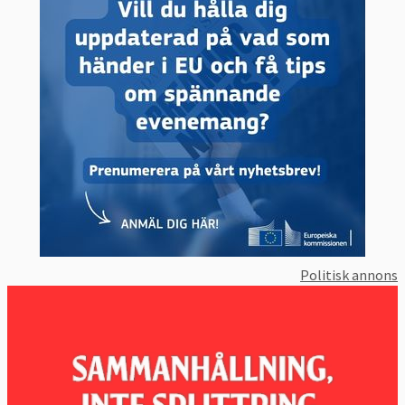
En dom i en nationell domstol på privaträttens
område ska automatiskt erkännas och
verkställas i en annan medlemsstat och en
europeisk arresteringsorder som gäller en
misstänkt brottsling, utfärdad i en
medlemsstat måste kunna verkställas i en
annan medlemsstat,
förklarar EU-
kommissionen
.
Statliga Svenska institutet för
europapolitiska studier, Sieps, som bland
annat bedriver forskning om EU
har listat fem
skäl
till varför det är problematiskt när
Politisk annons
medlemsländer inte respekterar rättsstaten,
här i förenklad form:
Respekten och förtroendet mellan
medlemsländer riskeras vilket kan
påverkar EU:s lagstiftningsprocess