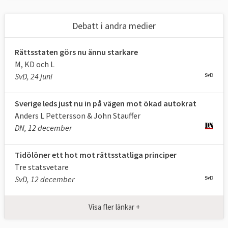
stiftas i en öppen, redovisningsskyldig,
demokratisk och pluralistisk process
Debatt i andra medier
• Rättssäkerhet
• Förbud mot godtyckligt utövande av
Rättsstaten görs nu ännu starkare
befogenheter
M, KD och L
• Oberoende och opartiska domstolar
SvD, 24 juni
• Effektiv rättslig prövning, däribland respekt
för grundläggande rättigheter
Sverige leds just nu in på vägen mot ökad autokrat
• Likhet inför lagen
Anders L Pettersson & John Stauffer
DN, 12 december
Källa:
EU-kommissionen 2014
Tidölöner ett hot mot rättsstatliga principer
Raoul Wallenberg Institute vid Lunds
Tre statsvetare
universitet beskriver i en
handledning för
SvD, 12 december
politiker 2012
att rättsstatens viktigaste
funktion, men inte den enda, är att begränsa
Visa fler länkar +
offentlig maktutövning.