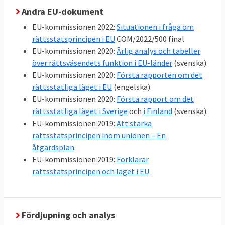
rådgivande organ “Europeiska
Andra EU-dokument
kommissionen för demokrati genom lag”,
EU-kommissionen 2022:
Situationen i fråga om
även kallad
Venedigkommissionen
, består
rättsstatsprincipen i EU
COM/2022/500 final
EU-kommissionen 2020:
Årlig analys och tabeller
av av oberoende experter inom statsrätt
över rättsväsendets funktion i EU-länder
(svenska).
som regelbundet sammanträder i Venedig,
EU-kommissionen 2020:
Första rapporten om det
antog 2016 en
checklista för rättsstatlighet
.
rättsstatliga läget i EU
(engelska).
EU-kommissionen 2020:
Första rapport om det
Venedigkommissionen granskar
rättsstatliga läget i Sverige
och
i Finland
(svenska).
rättsstatligheten i Europarådets
EU-kommissionen 2019:
Att stärka
medlemsländer och har bland annat
rättsstatsprincipen inom unionen – En
granskat rättsstatligheten i Polen.
åtgärdsplan
.
EU-kommissionen 2019:
Förklarar
rättsstatsprincipen och läget i EU
.
I artikel 2 i EU:s grundlag Lissabonfördraget
uppges rättsstaten som en del av EU:s
värderingar.
Fördjupning och analys