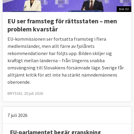
huruvida landet följt rekommendationen. Om
Bild: EU
så inte är fallet kan kommissionen inleda ett
EU ser framsteg för rättsstaten – men
artikel-7-förfarande, se mer nedan.
problem kvarstår
Detta verktyg som
infördes i mars 2014
syftar
EU-kommissionen ser fortsatta framsteg i flera
till att kommissionen i samarbete med
medlemsländer, men allt färre av fjolårets
medlemslandet ska kunna hitta en lösning så
rekommendationer har följts upp. Bilden skiljer sig
att inte artikel 7 i EU-fördraget, som är
kraftigt mellan länderna – från Ungerns snabba
det
tredje sättet
att granska hot mot
omsvängning till Slovakiens försämrade läge. Sverige får
rättsstatlighet, behöver aktiveras.
alltjämt kritik för att inte ha stärkt nämndemännens
oberoende.
4. Vad är artikel 7?
BRYSSEL 20 juli 2026
Ett sätt för EU att varna och straffa
medlemsländer som riskerar eller har brutit mot
grundläggande värderingar.
7 juli 2026
Att använda artikel 7 i Lissabonfördraget är
det politiskt tyngsta sättet att varna ett EU-
EU-parlamentet begär granskning