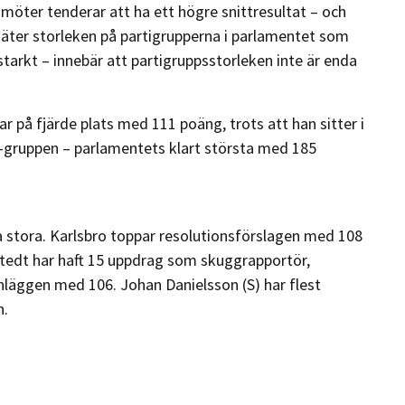
amöter tenderar att ha ett högre snittresultat – och
mäter storleken på partigrupperna i parlamentet som
starkt – innebär att partigruppsstorleken inte är enda
r på fjärde plats med 111 poäng, trots att han sitter i
-gruppen – parlamentets klart största med 185
a stora. Karlsbro toppar resolutionsförslagen med 108
östedt har haft 15 uppdrag som skuggrapportör,
minläggen med 106. Johan Danielsson (S) har flest
n.