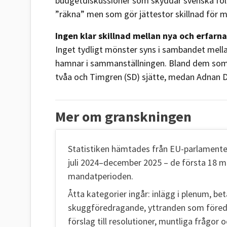
budgetdiskussioner som skyddar svenska folke
”räkna” men som gör jättestor skillnad för m
Ingen klar skillnad mellan nya och erfarna
Inget tydligt mönster syns i sambandet mella
hamnar i sammanställningen. Bland dem som
tvåa och Timgren (SD) sjätte, medan Adnan Dib
Mer om granskningen
Statistiken hämtades från EU-parlamente
juli 2024–december 2025 – de första 18 
mandatperioden.
Åtta kategorier ingår: inlägg i plenum,
skuggföredragande, yttranden som före
förslag till resolutioner, muntliga frågor oc