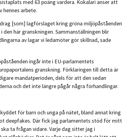
 sistaplats med 63 poäng vardera. Kokalari anser att
v hennes arbete.
pdrag [som] lagförslaget kring gröna miljöpåståenden
i den här granskningen. Sammanställningen blir
dlingarna av lagar vi ledamöter gör skillnad, sade
påståenden ingår inte i EU-parlamentets
opaportalens granskning. Förklaringen till detta är
tidigare mandatperioden, dels för att den sedan
rna och det inte längre pågår några förhandlingar.
skyddet för barn och unga på nätet, bland annat kring
t deepfakes. Där fick jag parlamentets stöd för mitt
ka ta frågan vidare. Varje dag sitter jag i