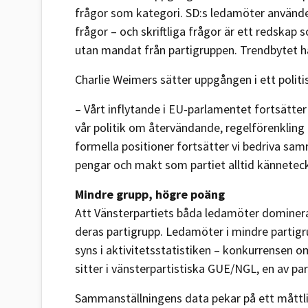
frågor som kategori. SD:s ledamöter använde
frågor – och skriftliga frågor är ett redskap
utan mandat från partigruppen. Trendbytet hå
Charlie Weimers sätter uppgången i ett poli
– Vårt inflytande i EU-parlamentet fortsätter
vår politik om återvändande, regelförenkling 
formella positioner fortsätter vi bedriva sa
pengar och makt som partiet alltid kännetec
Mindre grupp, högre poäng
Att Vänsterpartiets båda ledamöter dominer
deras partigrupp. Ledamöter i mindre partigru
syns i aktivitetsstatistiken – konkurrensen o
sitter i vänsterpartistiska GUE/NGL, en av 
Sammanställningens data pekar på ett måttli