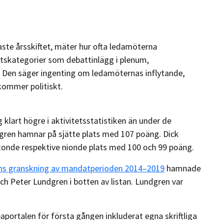
aste årsskiftet, mäter hur ofta ledamöterna
tskategorier som debattinlägg i plenum,
. Den säger ingenting om ledamöternas inflytande,
kommer politiskt.
klart högre i aktivitetsstatistiken än under de
ren hamnar på sjätte plats med 107 poäng. Dick
ttonde respektive nionde plats med 100 och 99 poäng.
ns granskning av mandatperioden 2014–2019
hamnade
h Peter Lundgren i botten av listan. Lundgren var
aportalen för första gången inkluderat egna skriftliga