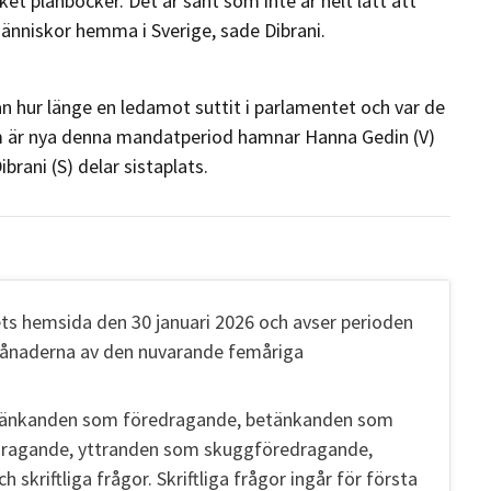
t plånböcker. Det är sånt som inte är helt lätt att
änniskor hemma i Sverige, sade Dibrani.
n hur länge en ledamot suttit i parlamentet och var de
 är nya denna mandatperiod hamnar Hanna Gedin (V)
rani (S) delar sistaplats.
ts hemsida den 30 januari 2026 och avser perioden
månaderna av den nuvarande femåriga
 betänkanden som föredragande, betänkanden som
dragande, yttranden som skuggföredragande,
h skriftliga frågor. Skriftliga frågor ingår för första