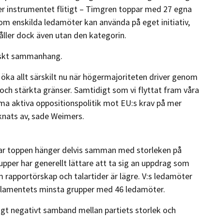
r instrumentet flitigt – Timgren toppar med 27 egna
 som enskilda ledamöter kan använda på eget initiativ,
ller dock även utan den kategorin.
tiskt sammanhang.
 öka allt särskilt nu när högermajoriteten driver genom
och stärkta gränser. Samtidigt som vi flyttat fram våra
mma aktiva oppositionspolitik mot EU:s krav på mer
knats av, sade Weimers.
ar toppen hänger delvis samman med storleken på
pper har generellt lättare att ta sig an uppdrag som
m rapportörskap och talartider är lägre. V:s ledamöter
parlamentets minsta grupper med 46 ledamöter.
gt negativt samband mellan partiets storlek och