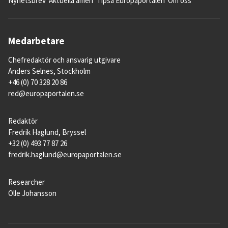
Nyhetsbrev
Aktuella ämen
Tipsa Europaportalen
Om oss
Medarbetare
Chefredaktör och ansvarig utgivare
Anders Selnes, Stockholm
+46 (0) 70 328 20 86
red@europaportalen.se
Redaktör
Fredrik Haglund, Bryssel
+32 (0) 493 77 87 26
fredrik.haglund@europaportalen.se
Researcher
Olle Johansson