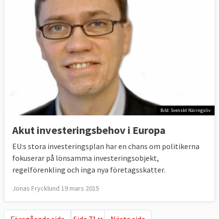
Bild: Svenskt Näringsliv
Akut investeringsbehov i Europa
EU:s stora investeringsplan har en chans om politikerna
fokuserar på lönsamma investeringsobjekt,
regelförenkling och inga nya företagsskatter.
Jonas Frycklund 19 mars 2015
Föregående sida
Nästa sida
Föregående sida
Nästa sida