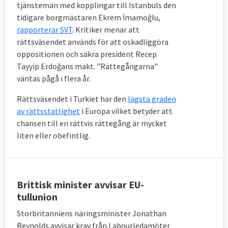
tjänstemän med kopplingar till Istanbuls den
tidigare borgmästaren Ekrem İmamoğlu,
rapporterar SVT
. Kritiker menar att
rättsväsendet används för att oskadliggöra
oppositionen och säkra president Recep
Tayyip Erdoğans makt. "Rättegångarna"
väntas pågå i flera år.
Rättsväsendet i Turkiet har den
lägsta graden
av rättsstatlighet
i Europa vilket betyder att
chansen till en rättvis rättegång är mycket
liten eller obefintlig.
Brittisk minister avvisar EU-
tullunion
Storbritanniens näringsminister Jonathan
Reynolds avvisar krav från Labourledamöter