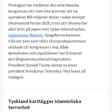
Pentagon har meddelat den amerikanska
kongressen att man inte kommer att ha
spenderat 400 miljoner dollar i redan beviljat
Ukrainastöd förrän 2029, trots att Ukraina har
akut brist på vapen mot ryska robotattacker,
rapporterar Reuters
. Uppgifterna kommer
från ett brev som USA:s försvarsdepartement
skickade till kongressen i maj. Både
demokrater och republikaner har kritiserat
den långsamma utbetalningstakten.
President Donald Trump väntas ta emot
president Volodymyr Zelenskyj i Vita huset på
tisdagen.
Tyskland kartlägger islamistiska
terrorhot