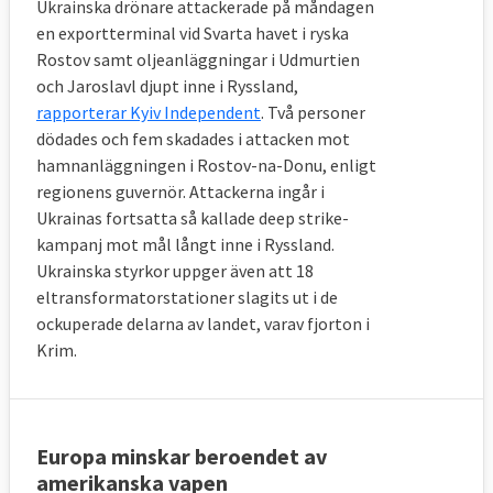
Ukrainska drönare attackerade på måndagen
en exportterminal vid Svarta havet i ryska
Rostov samt oljeanläggningar i Udmurtien
och Jaroslavl djupt inne i Ryssland,
rapporterar Kyiv Independent
. Två personer
dödades och fem skadades i attacken mot
hamnanläggningen i Rostov-na-Donu, enligt
regionens guvernör. Attackerna ingår i
Ukrainas fortsatta så kallade deep strike-
kampanj mot mål långt inne i Ryssland.
Ukrainska styrkor uppger även att 18
eltransformatorstationer slagits ut i de
ockuperade delarna av landet, varav fjorton i
Krim.
Europa minskar beroendet av
amerikanska vapen