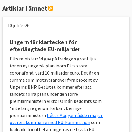
Artiklar i ämnet
10 juli 2026
Ungern får klartecken för
efterlängtade EU-miljarder
EU:s ministerråd gav på fredagen grönt ljus
för en ny ungersk plan inom EU:s stora
coronafond, värd 10 miljarder euro. Det är en
summa som motsvarar över fyra procent av
Ungerns BNP. Beslutet kommer efter att
landets förra plan under den förre
premiärministern Viktor Orbán bedömts som
"inte längre genomförbar". Den nye
premiärministern
Péter Magyar nådde i maj en
överenskommelse med EU-kommission
som
bäddade för utbetalningen av de frysta EU-