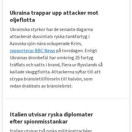
Ukraina trappar upp attacker mot
oljeflotta
Ukrainska styrkor har de senaste dagarna
attackerat dussintals ryska tankfartyg i
Azovska sjön nära ockuperade Krim,
rapporterar BBC News
på torsdagen. Enligt
Ukrainas dronbefäl har omkring 25 fartyg
träffats och satts i brand, flera ur Rysslands så
kallade skuggflotta. Attackerna syftar till att
strypa bränsletillförseln till halvön, som
redan drabbats av bränslebrist.
Italien utvisar ryska diplomater
efter spionmisstankar
Italien utvisar två ryska militärattachéer