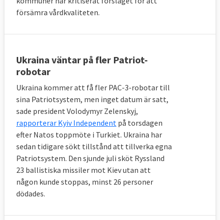
kommuner har kritiserat förslaget för att
försämra vårdkvaliteten.
Ukraina väntar på fler Patriot-
robotar
Ukraina kommer att få fler PAC-3-robotar till
sina Patriotsystem, men inget datum är satt,
sade president Volodymyr Zelenskyj,
rapporterar Kyiv Independent
på torsdagen
efter Natos toppmöte i Turkiet. Ukraina har
sedan tidigare sökt tillstånd att tillverka egna
Patriotsystem. Den sjunde juli sköt Ryssland
23 ballistiska missiler mot Kiev utan att
någon kunde stoppas, minst 26 personer
dödades.