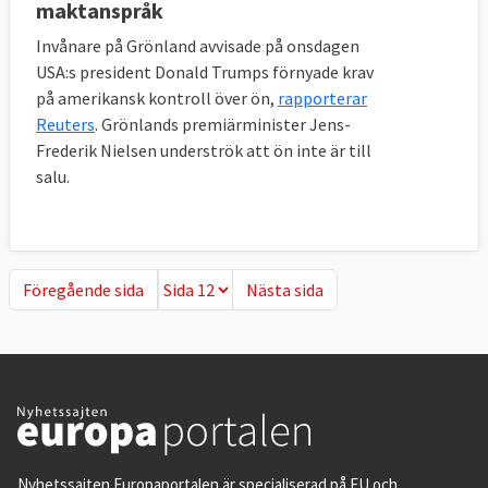
maktanspråk
Invånare på Grönland avvisade på onsdagen
USA:s president Donald Trumps förnyade krav
på amerikansk kontroll över ön,
rapporterar
Reuters
. Grönlands premiärminister Jens-
Frederik Nielsen underströk att ön inte är till
salu.
Föregående sida
Nästa sida
Föregående sida
Nästa sida
Nyhetssajten Europaportalen är specialiserad på EU och