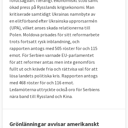
förutsägbart flerårigt ekonomiskt stöd samt
ökad press på Rysslands krigsekonomi. Man
kritiserade samtidigt Ukrainas namnbyte av
en elitförband efter Ukrainska upprorsarmén
(UPA), vilket anses skada relationerna till
Polen. Moldova prisades för sitt reformarbete
trots fortsatt rysk inblandning, och
rapporten antogs med 505 röster för och 115
emot. För Serbien varnade EU-parlamentet
för att reformer antas men inte genomförs
fullt ut och krävde fria och rättvisa val för att
lösa landets politiska kris. Rapporten antogs
med 468 röster för och 116 emot.
Ledamöterna uttryckte också oro för Serbiens
nära band till Ryssland och Kina.
Grönlänningar avvisar amerikanskt