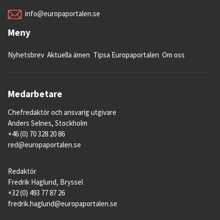
info@europaportalen.se
Meny
Nyhetsbrev
Aktuella ämen
Tipsa Europaportalen
Om oss
Medarbetare
Chefredaktör och ansvarig utgivare
Anders Selnes, Stockholm
+46 (0) 70 328 20 86
red@europaportalen.se
Redaktör
Fredrik Haglund, Bryssel
+32 (0) 493 77 87 26
fredrik.haglund@europaportalen.se