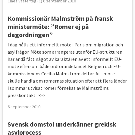
Claes Västerteg (C) 6 september 2010
Kommissionär Malmström på fransk
ministermöte: ”Romer ej på
dagordningen”
I dag hålls ett informellt möte i Paris om migration och
asylfrågor. Möte som arrangeras utanför EU-strukturen
har ändå fått något av karaktären av ett informellt EU-
möte eftersom både ordförandelandet Belgien och EU-
kommissionens Cecilia Malmström deltar. Att möte
skulle handla om romernas situation efter att flera länder
i sommar utvisat romer förnekas av Malmströms
presskontakt. >>>
6 september 2010
Svensk domstol underkänner grekisk
asylprocess