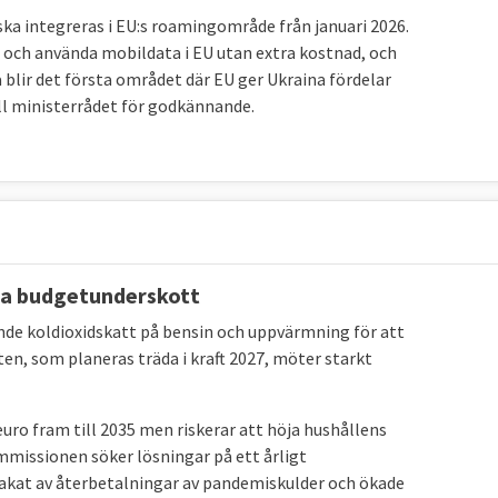
ka integreras i EU:s roamingområde från januari 2026.
s och använda mobildata i EU utan extra kostnad, och
lir det första området där EU ger Ukraina fördelar
ill ministerrådet för godkännande.
cka budgetunderskott
e koldioxidskatt på bensin och uppvärmning för att
tten, som planeras träda i kraft 2027, möter starkt
euro fram till 2035 men riskerar att höja hushållens
missionen söker lösningar på ett årligt
sakat av återbetalningar av pandemiskulder och ökade