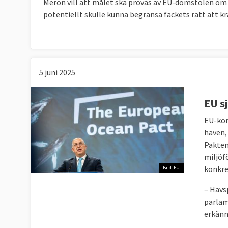
Meron vill att målet ska prövas av EU-domstolen om A
potentiellt skulle kunna begränsa fackets rätt att kr
5 juni 2025
EU s
EU-kom
haven,
Pakten
miljöf
konkre
Bild: EU
– Havsp
parlam
erkänn