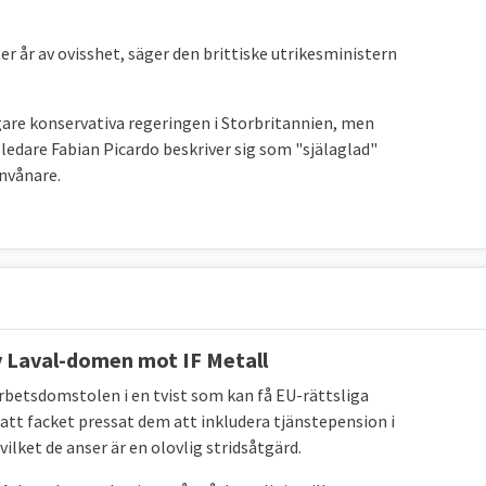
r år av ovisshet, säger den brittiske utrikesministern
gare konservativa regeringen i Storbritannien, men
ledare Fabian Picardo beskriver sig som "själaglad"
invånare.
v Laval-domen mot IF Metall
rbetsdomstolen i en tvist som kan få EU-rättsliga
 att facket pressat dem att inkludera tjänstepension i
lket de anser är en olovlig stridsåtgärd.