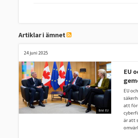
Artiklar i ämnet
24 juni 2025
EU o
gem
EU och
säkerh
att fö
Bild: EU
cyberf
är att
omvärl