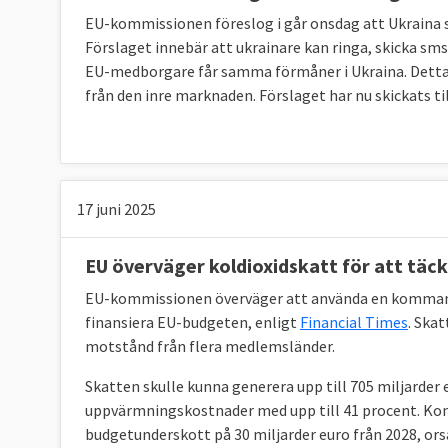
EU-kommissionen föreslog i går onsdag att Ukraina s
Förslaget innebär att ukrainare kan ringa, skicka sm
EU-medborgare får samma förmåner i Ukraina. Detta b
från den inre marknaden. Förslaget har nu skickats t
17 juni 2025
EU överväger koldioxidskatt för att tä
EU-kommissionen överväger att använda en kommand
finansiera EU-budgeten, enligt
Financial Times
. Ska
motstånd från flera medlemsländer.
Skatten skulle kunna generera upp till 705 miljarder 
uppvärmningskostnader med upp till 41 procent. Kom
budgetunderskott på 30 miljarder euro från 2028, or