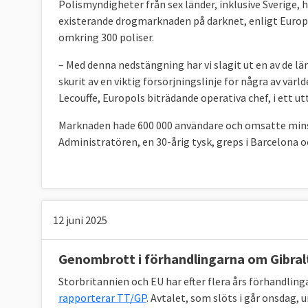
Polismyndigheter från sex länder, inklusive Sverige, 
existerande drogmarknaden på darknet, enligt Europ
omkring 300 poliser.
– Med denna nedstängning har vi slagit ut en av de 
skurit av en viktig försörjningslinje för några av vär
Lecouffe, Europols biträdande operativa chef, i ett ut
Marknaden hade 600 000 användare och omsatte minst
Administratören, en 30-årig tysk, greps i Barcelona o
12 juni 2025
Genombrott i förhandlingarna om Gibral
Storbritannien och EU har efter flera års förhandlin
rapporterar TT/GP
. Avtalet, som slöts i går onsdag,