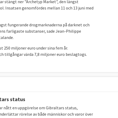
har stängt ner "Archetyp Market", den längst
ol. Insatsen genomfördes mellan 11 och 13 juni med
längst fungerande drogmarknaderna på darknet och
ldens farligaste substanser, sade Jean-Philippe
talande.
 250 miljoner euro under sina fem år.
ch tillgångar värda 7,8 miljoner euro beslagtogs.
tars status
gar nått en uppgörelse om Gibraltars status,
 underlättar rörelse av både människor och varor över