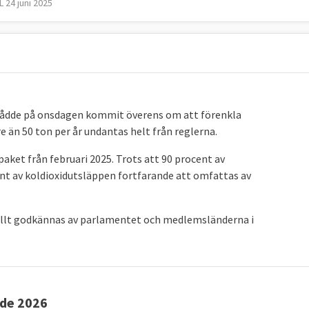
 24 juni 2025
nådde på onsdagen kommit överens om att förenkla
 än 50 ton per år undantas helt från reglerna.
ket från februari 2025. Trots att 90 procent av
t av koldioxidutsläppen fortfarande att omfattas av
lt godkännas av parlamentet och medlemsländerna i
åde 2026