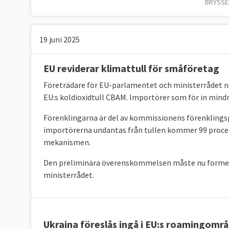
BRYSSEL
19 juni 2025
EU reviderar klimattull för småföretag
Företrädare för EU-parlamentet och ministerrådet 
EU:s koldioxidtull CBAM. Importörer som för in mindre
Förenklingarna är del av kommissionens förenklingspa
importörerna undantas från tullen kommer 99 procen
mekanismen.
Den preliminära överenskommelsen måste nu formel
ministerrådet.
Ukraina föreslås ingå i EU:s roamingomr