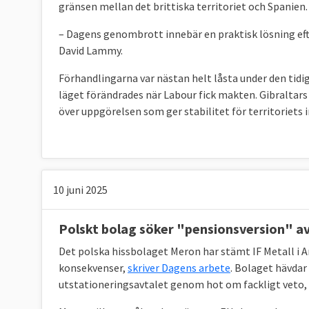
gränsen mellan det brittiska territoriet och Spanien.
– Dagens genombrott innebär en praktisk lösning efte
David Lammy.
Förhandlingarna var nästan helt låsta under den tidi
läget förändrades när Labour fick makten. Gibraltars 
över uppgörelsen som ger stabilitet för territoriets 
10 juni 2025
Polskt bolag söker "pensionsversion" a
Det polska hissbolaget Meron har stämt IF Metall i A
konsekvenser,
skriver Dagens arbete
. Bolaget hävdar
utstationeringsavtalet genom hot om fackligt veto, vi