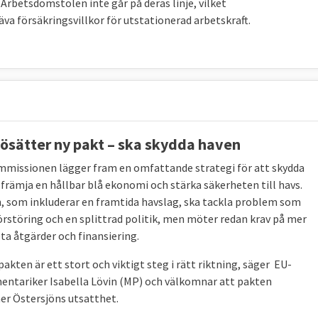
rbetsdomstolen inte går på deras linje, vilket
äva försäkringsvillkor för utstationerad arbetskraft.
jösätter ny pakt – ska skydda haven
missionen lägger fram en omfattande strategi för att skydda
 främja en hållbar blå ekonomi och stärka säkerheten till havs.
, som inkluderar en framtida havslag, ska tackla problem som
örstöring och en splittrad politik, men möter redan krav på mer
ta åtgärder och finansiering.
akten är ett stort och viktigt steg i rätt riktning, säger EU-
entariker Isabella Lövin (MP) och välkomnar att pakten
er Östersjöns utsatthet.