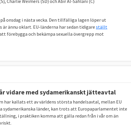
(S), Charlie Weimers (SD) och Abir Al-Sahlani (C)
å onsdag i nästa vecka. Den tillfälliga lagen löper ut
s är ännu oklart. EU-länderna har sedan tidigare
ställt
ör att förebygga och bekämpa sexuella övergrepp mot
år vidare med sydamerikanskt jätteavtal
m har kallats ett av världens största handelsavtal, mellan EU
ra sydamerikanska länder, kan trots att Europaparlamentet inte
ställning, i praktiken komma att gälla redan från i vår om än
oriskt.