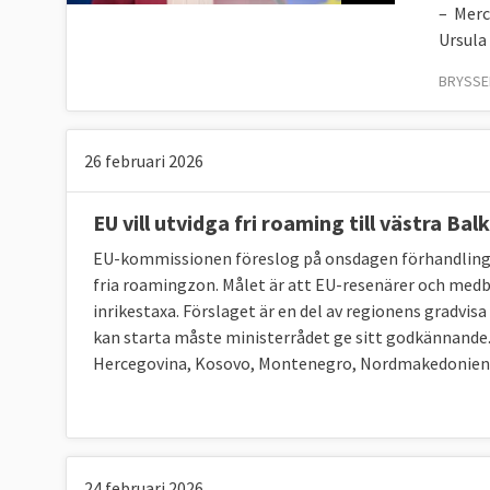
– Merc
Ursula
BRYSSEL
26 februari 2026
EU vill utvidga fri roaming till västra Bal
EU-kommissionen föreslog på onsdagen förhandlingar 
fria roamingzon. Målet är att EU-resenärer och medbo
inrikestaxa. Förslaget är en del av regionens gradvis
kan starta måste ministerrådet ge sitt godkännande.
Hercegovina, Kosovo, Montenegro, Nordmakedonien 
24 februari 2026