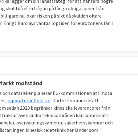
rike lägger om sin lånestrategi för att hantera högre
tig skuld då efterfrågan på långa obligationer från
lligare nu, ökar risken på sikt då skulden oftare
r. Enligt Barclays väntas löptiden för eurozonens lån i
starkt motstånd
ns och datarisker planerar EU-kommissionen att mota
tet,
rapporterar Politico
. Därför kommer de att
 som sedan 2020 begränsar kinesiska leverantörer från
frastruktur. Även andra teknikområden kan komma att
olpaneler, övervakningskameror, säkerhetsskannrar och
ästan ingen kinesisk teleteknik har länder som