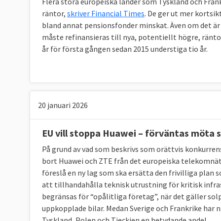
Flera stora europeiska länder som Tyskland och Frank
räntor,
skriver Financial Times
. De ger ut mer kortsik
bland annat pensionsfonder minskat. Även om det är bi
måste refinansieras till nya, potentiellt högre, ränto
år för första gången sedan 2015 understiga tio år.
20 januari 2026
EU vill stoppa Huawei – förväntas möta 
På grund av vad som beskrivs som orättvis konkurre
bort Huawei och ZTE från det europeiska telekomnä
föreslå en ny lag som ska ersätta den frivilliga plan
att tillhandahålla teknisk utrustning för kritisk in
begränsas för “opålitliga företag”, när det gäller s
uppkopplade bilar. Medan Sverige och Frankrike har n
Tyskland, Polen och Tjeckien en betydande andel.