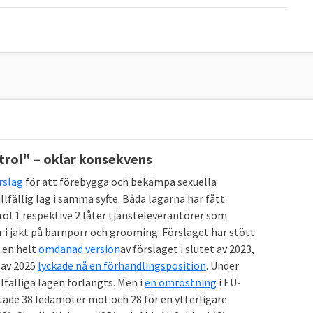
ontrol" – oklar konsekvens
rslag
för att förebygga och bekämpa sexuella
lfällig lag i samma syfte. Båda lagarna har fått
trol 1 respektive 2 låter tjänsteleverantörer som
 i jakt på barnporr och grooming. Förslaget har stött
 en helt
omdanad version
av förslaget i slutet av 2023,
 av 2025
lyckade nå en förhandlingsposition
. Under
lfälliga lagen förlängts. Men i
en omröstning
i EU-
tade 38 ledamöter mot och 28 för en ytterligare