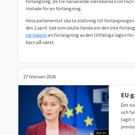
förlängning. De tre närvarande svenskarna Ecin Incir 
röstade för en förlängning.
Hela parlamentet ska ta ställning till förlängningen p
den 2 april. Vad som skulle hända om den inte förläng
sig bakom
en förlängning av den tillfälliga lagen f
barn på nätet.
27 februari 2026
EU g
Det so
och fy
tagit 
provis
Bild: EU