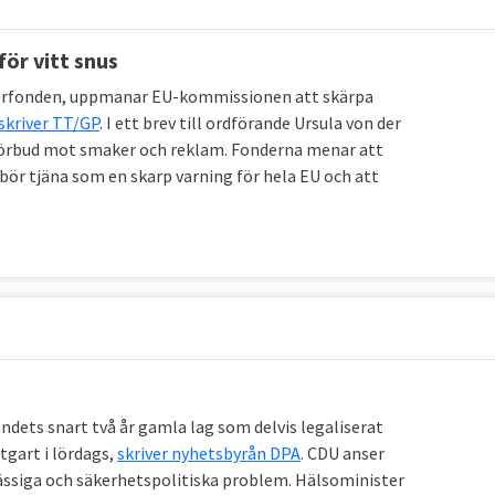
ör vitt snus
cerfonden, uppmanar EU-kommissionen att skärpa
skriver TT/GP
. I ett brev till ordförande Ursula von der
 förbud mot smaker och reklam. Fonderna menar att
ör tjäna som en skarp varning för hela EU och att
andets snart två år gamla lag som delvis legaliserat
tgart i lördags,
skriver nyhetsbyrån DPA
. CDU anser
omässiga och säkerhetspolitiska problem. Hälsominister