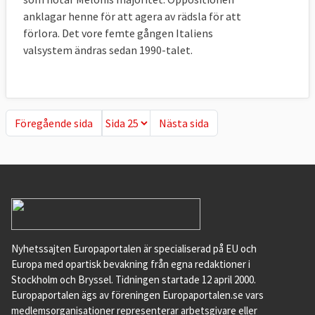
anklagar henne för att agera av rädsla för att
förlora. Det vore femte gången Italiens
valsystem ändras sedan 1990-talet.
Föregående sida
Nästa sida
Föregående sida
Nästa sida
Nyhetssajten Europaportalen är specialiserad på EU och
Europa med opartisk bevakning från egna redaktioner i
Stockholm och Bryssel. Tidningen startade 12 april 2000.
Europaportalen ägs av föreningen Europaportalen.se vars
medlemsorganisationer representerar arbetsgivare eller