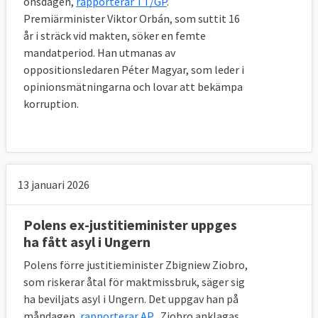
onsdagen,
rapporterar TT/GP
.
Premiärminister Viktor Orbán, som suttit 16
år i sträck vid makten, söker en femte
mandatperiod. Han utmanas av
oppositionsledaren Péter Magyar, som leder i
opinionsmätningarna och lovar att bekämpa
korruption.
13 januari 2026
Polens ex-justitieminister uppges
ha fått asyl i Ungern
Polens förre justitieminister Zbigniew Ziobro,
som riskerar åtal för maktmissbruk, säger sig
ha beviljats asyl i Ungern. Det uppgav han på
måndagen,
rapporterar AP
. Ziobro anklagas