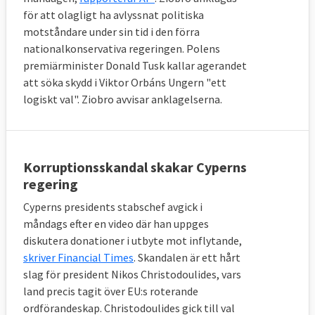
för att olagligt ha avlyssnat politiska
motståndare under sin tid i den förra
nationalkonservativa regeringen. Polens
premiärminister Donald Tusk kallar agerandet
att söka skydd i Viktor Orbáns Ungern "ett
logiskt val". Ziobro avvisar anklagelserna.
Korruptionsskandal skakar Cyperns
regering
Cyperns presidents stabschef avgick i
måndags efter en video där han uppges
diskutera donationer i utbyte mot inflytande,
skriver Financial Times
. Skandalen är ett hårt
slag för president Nikos Christodoulides, vars
land precis tagit över EU:s roterande
ordförandeskap. Christodoulides gick till val