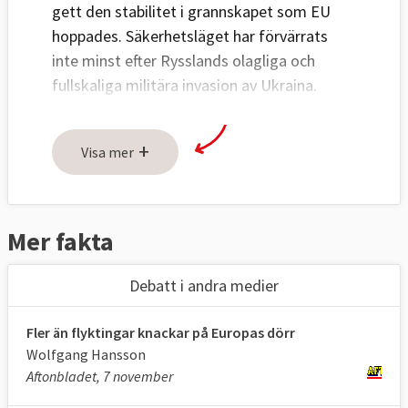
gett den stabilitet i grannskapet som EU
hoppades. Säkerhetsläget har förvärrats
inte minst efter Rysslands olagliga och
fullskaliga militära invasion av Ukraina.
Trots mångmiljardstöd har länderna
fortsatt stora problem när det gäller
+
Visa mer
demokrati, mänskliga rättigheter och
korruption
.
Mer fakta
Debatt i andra medier
Fler än flyktingar knackar på Europas dörr
Wolfgang Hansson
Aftonbladet, 7 november