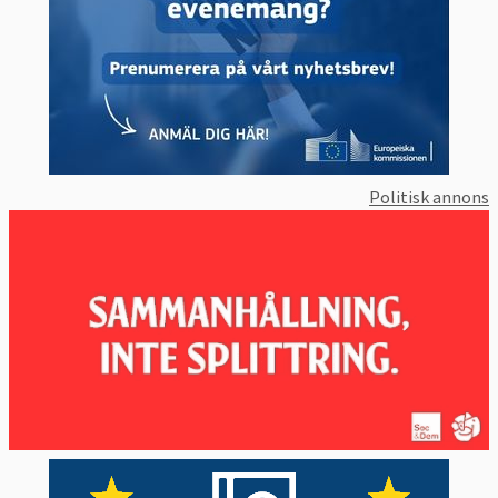
Bakgrund
:
Politisk annons
EU:s östliga partnerskap tog våren 2009 de
första stegen för att föra länder i östra
Europa in i ett fördjupat och långtgående
samarbete med EU. Syftet var att länderna i
högre grad skulle anpassa sig till EU:s
normer och regler för ekonomi, politik och
det civila samhället. På det sättet ska
länderna uppnå ökad politisk stabilitet,
demokratiska reformer och ekonomisk
utveckling. Förslaget om ett östligt