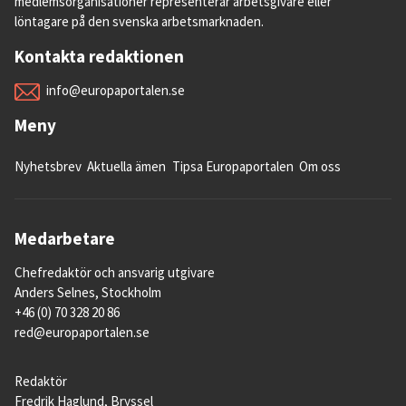
medlemsorganisationer representerar arbetsgivare eller
löntagare på den svenska arbetsmarknaden.
Kontakta redaktionen
info@europaportalen.se
Meny
Nyhetsbrev
Aktuella ämen
Tipsa Europaportalen
Om oss
Medarbetare
Chefredaktör och ansvarig utgivare
Anders Selnes, Stockholm
+46 (0) 70 328 20 86
red@europaportalen.se
Redaktör
Fredrik Haglund, Bryssel