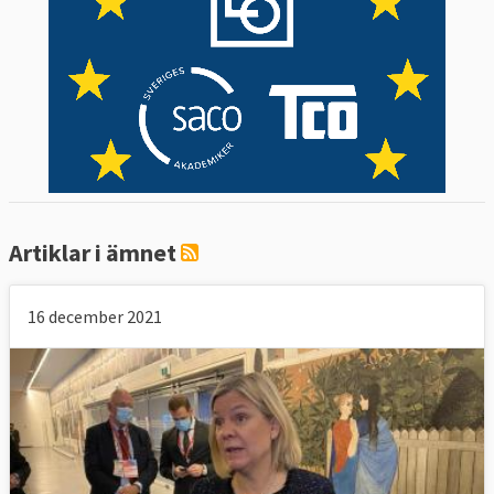
partnerskap väcktes av Polen men
initierades i EU av Polen och Sverige i maj
2008.
Läs mer
Artiklar i ämnet
16 december 2021