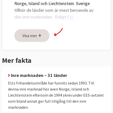
Norge, Island och Liechtenstein. Sverige
tillhör de länder som är mest beroende av
den inre marknaden. Enligt
EU-
kommissionens beräkningar
kan Sverige
tjäna 29 miljarder euro per år på den inre
+
Visa mer
marknaden.
Mer fakta
Inre marknaden – 31 länder
EU:s frihandelsområde har funnits sedan 1993. Till
denna inre marknad hör även Norge, Island och
Liechtenstein eftersom de 1994 skrev under EES-avtalet
som bland annat ger full tillgång till den inre
marknaden.