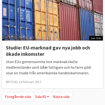
Bild: IESM
Studie: EU-marknad gav nya jobb och
ökade inkomster
Utan EU:s gemensamma inre marknad skulle
medlemsländer varit både fattigare och ha färre jobb
visar en studie från amerikanska handelskammaren.
BRYSSEL 24 februari 2017
Föregående sida
Nästa sida
Föregående sida
Nästa sida