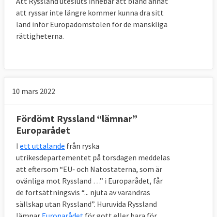
Att Ryssland utesluts innebär att bland annat
att ryssar inte längre kommer kunna dra sitt
land inför Europadomstolen för de mänskliga
rättigheterna.
10 mars 2022
Fördömt Ryssland “lämnar”
Europarådet
I
ett uttalande
från ryska
utrikesdepartementet på torsdagen meddelas
att eftersom “EU- och Natostaterna, som är
ovänliga mot Ryssland …” i Europarådet, får
de fortsättningsvis “... njuta av varandras
sällskap utan Ryssland”. Huruvida Ryssland
lämnar
Europarådet
för gott eller bara för