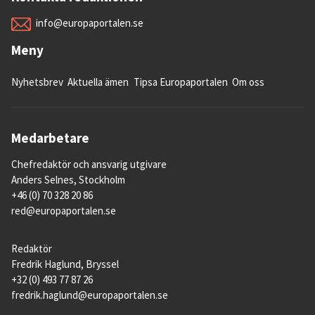
info@europaportalen.se
Meny
Nyhetsbrev
Aktuella ämen
Tipsa Europaportalen
Om oss
Medarbetare
Chefredaktör och ansvarig utgivare
Anders Selnes, Stockholm
+46 (0) 70 328 20 86
red@europaportalen.se
Redaktör
Fredrik Haglund, Bryssel
+32 (0) 493 77 87 26
fredrik.haglund@europaportalen.se