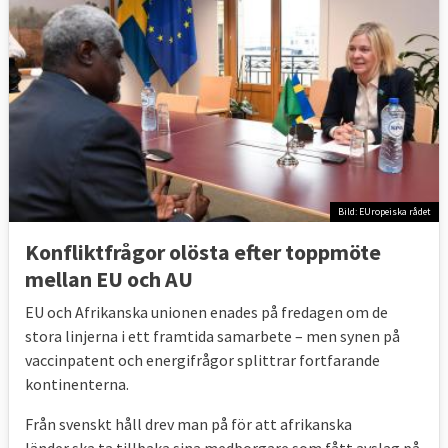
Bild: EUropeiska rådet
Konfliktfrågor olösta efter toppmöte
mellan EU och AU
EU och Afrikanska unionen enades på fredagen om de
stora linjerna i ett framtida samarbete – men synen på
vaccinpatent och energifrågor splittrar fortfarande
kontinenterna.
Från svenskt håll drev man på för att afrikanska
länder ska ta tillbaka sina medborgare som fått avslag på