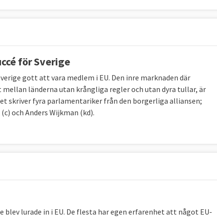
ccé för Sverige
r Sverige gott att vara medlem i EU. Den inre marknaden där
tt mellan länderna utan krångliga regler och utan dyra tullar, är
et skriver fyra parlamentariker från den borgerliga alliansen;
(c) och Anders Wijkman (kd).
 blev lurade in i EU. De flesta har egen erfarenhet att något EU-