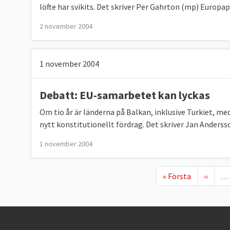
löfte har svikits. Det skriver Per Gahrton (mp) Europap
2 november 2004
1 november 2004
Debatt: EU-samarbetet kan lyckas
Om tio år är länderna på Balkan, inklusive Turkiet, m
nytt konstitutionellt fördrag. Det skriver Jan Anders
1 november 2004
First page
Föregåe
« Första
‹‹
…