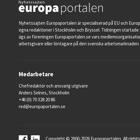
Nyhetssajten Europaportalen är specialiserad på EU och Euro
egna redaktioner i Stockholm och Bryssel. Tidningen startade 
ägs av föreningen Europaportalen.se vars medlemsorganisati
arbetsgivare eller löntagare på den svenska arbetsmarknaden.
Medarbetare
Chefredaktör och ansvarig utgivare
Anders Selnes, Stockholm
+46 (0) 70 328 20 86
red@europaportalen.se
Copyright © 2000-2026 Europaportalen, All rights