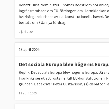
Debatt: Justitieminister Thomas Bodström bör vid dag
lagrådsremissen om EU-fördraget  dra i larmklockan o
överhängande risken av ett konstitutionellt haveri. De
besluta om EU:s nya fördrag.
2 juni 2005
18 april 2005
Det sociala Europa blev högerns Europ
Replik: Det sociala Europa blev högerns Europa. Då är d
Frankrike ser ut att rösta nej till EU-konstitutionen.
grunden. Det skriver Peter Gustavsson, (s)-debattör i en
18 april 2005