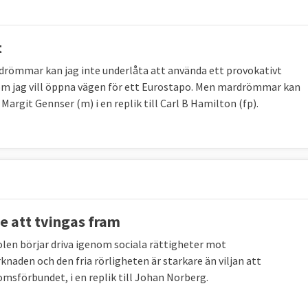
t
a drömmar kan jag inte underlåta att använda ett provokativt
som jag vill öppna vägen för ett Eurostapo. Men mardrömmar kan
r Margit Gennser (m) i en replik till Carl B Hamilton (fp).
e att tvingas fram
tolen börjar driva igenom sociala rättigheter mot
knaden och den fria rörligheten är starkare än viljan att
msförbundet, i en replik till Johan Norberg.