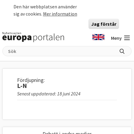
Hoppa till huvudinnehåll
Den här webbplatsen använder
sig av cookies.
Mer information
Jag förstår
Meny
Fördjupning:
L-N
Senast uppdaterad: 18 juni 2024
Debatt i andra medier