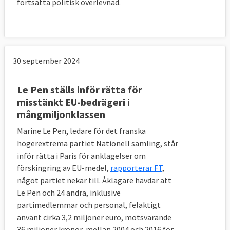
fortsatta politisk överlevnad.
30 september 2024
Le Pen ställs inför rätta för
misstänkt EU-bedrägeri i
mångmiljonklassen
Marine Le Pen, ledare för det franska
högerextrema partiet Nationell samling, står
inför rätta i Paris för anklagelser om
förskingring av EU-medel,
rapporterar FT
,
något partiet nekar till. Åklagare hävdar att
Le Pen och 24 andra, inklusive
partimedlemmar och personal, felaktigt
använt cirka 3,2 miljoner euro, motsvarande
36 miljoner kronor, mellan 2004 och 2016 för