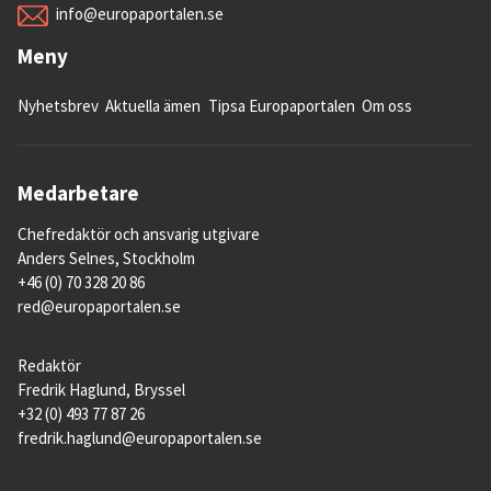
info@europaportalen.se
Meny
Nyhetsbrev
Aktuella ämen
Tipsa Europaportalen
Om oss
Medarbetare
Chefredaktör och ansvarig utgivare
Anders Selnes, Stockholm
+46 (0) 70 328 20 86
red@europaportalen.se
Redaktör
Fredrik Haglund, Bryssel
+32 (0) 493 77 87 26
fredrik.haglund@europaportalen.se