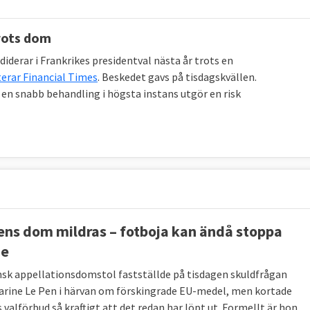
trots dom
derar i Frankrikes presidentval nästa år trots en
erar Financial Times
. Beskedet gavs på tisdagskvällen.
 en snabb behandling i högsta instans utgör en risk
ens dom mildras – fotboja kan ändå stoppa
ne
nsk appellationsdomstol fastställde på tisdagen skuldfrågan
rine Le Pen i härvan om förskingrade EU-medel, men kortade
 valförbud så kraftigt att det redan har löpt ut. Formellt är hon