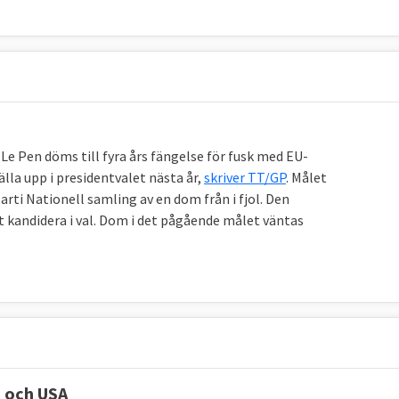
Le Pen döms till fyra års fängelse för fusk med EU-
lla upp i presidentvalet nästa år,
skriver TT/GP
. Målet
rti Nationell samling av en dom från i fjol. Den
t kandidera i val. Dom i det pågående målet väntas
a och USA