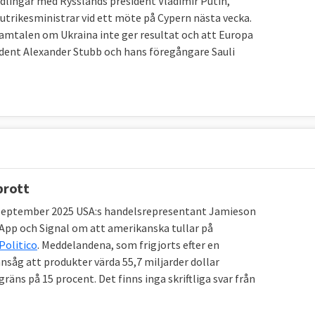
dlingar med Rysslands president Vladimir Putin,
 utrikesministrar vid ett möte på Cypern nästa vecka.
samtalen om Ukraina inte ger resultat och att Europa
sident Alexander Stubb och hans föregångare Sauli
brott
 september 2025 USA:s handelsrepresentant Jamieson
App och Signal om att amerikanska tullar på
Politico
. Meddelandena, som frigjorts efter en
nsåg att produkter värda 55,7 miljarder dollar
äns på 15 procent. Det finns inga skriftliga svar från