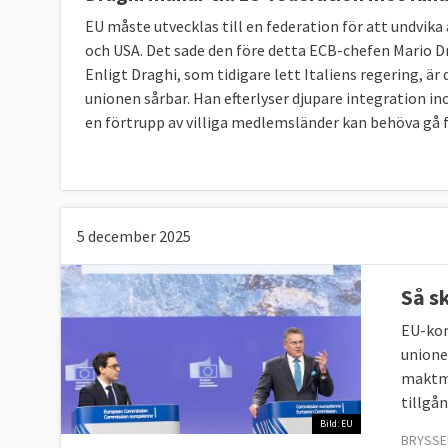
EU måste utvecklas till en federation för att undvik
och USA. Det sade den före detta ECB-chefen Mario Dra
Enligt Draghi, som tidigare lett Italiens regering, ä
unionen sårbar. Han efterlyser djupare integration in
en förtrupp av villiga medlemsländer kan behöva gå f
5 december 2025
Så s
EU-kom
unione
maktme
tillgån
Bild: EU
BRYSSE