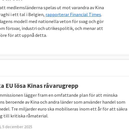
a att medlemsländerna spelas ut mot varandra av Kina
ghi i ett tal i Belgien,
rapporterar Financial Times
.
r dagens modell med nationella veton för svag och gör
om försvar, industri och utrikespolitik, och menar att
öre för att uppnå detta.
ka EU lösa Kinas råvarugrepp
missionen lägger fram en omfattande plan för att minska
ns beroende av Kina och andra länder som använder handel som
del. Tre miljarder euro ska mobiliseras inom ett år för att säkra
g till kritiska råmaterial.
L 5 december 2025