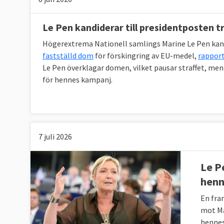
Le Pen kandiderar till presidentposten 
Högerextrema Nationell samlings Marine Le Pen kandi
fastställd dom
för förskingring av EU-medel,
rapport
Le Pen överklagar domen, vilket pausar straffet, men
för hennes kampanj.
7 juli 2026
Le P
hen
En fra
mot Ma
hennes