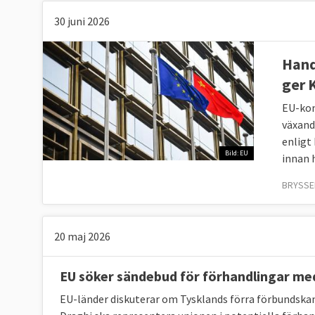
30 juni 2026
Hand
ger 
EU-kom
växand
enligt
Bild: EU
innan h
BRYSSEL
20 maj 2026
EU söker sändebud för förhandlingar me
EU-länder diskuterar om Tysklands förra förbundskan