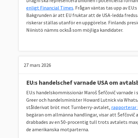
Draghi ska representera unionen i potentiella förhan
enligt Financial Times
. Frågan väntas tas upp av EU:s
Bakgrunden är att EU fruktar att de USA-ledda freds
riskerar ställas utanför en uppgörelse. Finlands pre
Niinistö nämns också som möjliga kandidater.
27 mars 2026
EU:s handelschef varnade USA om avtals
EU:s handelskommissionär Maroš Šefčovič varnade i
Greer och handelsminister Howard Lutnick via Whats
stålderivat bröt mot Turnberry-avtalet,
rapporterar 
begäran om allmänna handlingar, visar att Šefčovič a
drabbades av en 50-procentig tull trots avtalets maxgr
de amerikanska motparterna.