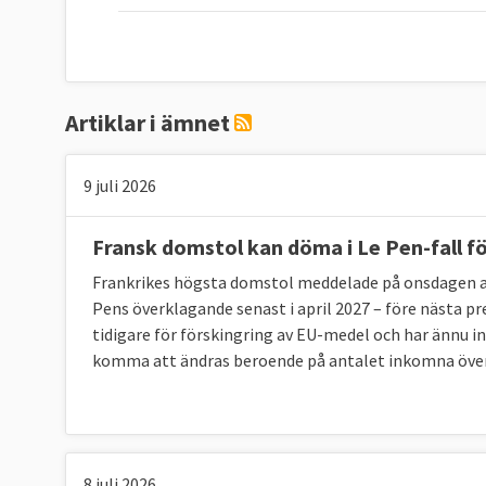
Artiklar i ämnet
9 juli 2026
Fransk domstol kan döma i Le Pen-fall fö
Frankrikes högsta domstol meddelade på onsdagen a
Pens överklagande senast i april 2027 – före nästa pr
tidigare för förskingring av EU-medel och har ännu i
komma att ändras beroende på antalet inkomna öve
8 juli 2026