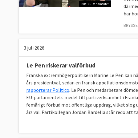
Bild: EU-parlamentet
därmed
har ho
BRYSSEL
3 juli 2026
Le Pen riskerar valförbud
Franska extremhögerpolitikern Marine Le Pen kan näst
års presidentval, sedan en fransk appellationsdomst
rapporterar Politico
. Le Pen och medarbetare dömdes
EU-parlamentets medel till partiverksamhet i Frank
femårigt förbud mot offentliga uppdrag, vilket slog
års val. Partikollegan Jordan Bardella står redo att 