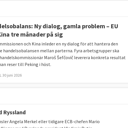
elsobalans: Ny dialog, gamla problem – EU
Kina tre månader på sig
missionen och Kina inleder en ny dialog för att hantera den
e handelsobalansen mellan parterna. Fyra arbetsgrupper ska
 handelskommissionär Maroš Šefčovič leverera konkreta resultat
an reser till Peking i höst.
 30 juni 2026
d Ryssland
sler Angela Merkel eller tidigare ECB-chefen Mario