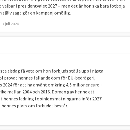
 valbar i presidentvalet 2027 – men det år hon ska bära fotboja
n själv sagt gör en kampanj omöjlig.
 7 juli 2026
a tisdag få veta om hon förbjuds ställa upp i nästa
ol prövat hennes fällande dom för EU-bedrägeri,
 2024 för att ha använt omkring 4,5 miljoner euro i
rike mellan 2004 och 2016. Domen gav henne ett
 ut hennes ledning i opinionsmätningarna inför 2027
ta hennes plats om förbudet består.