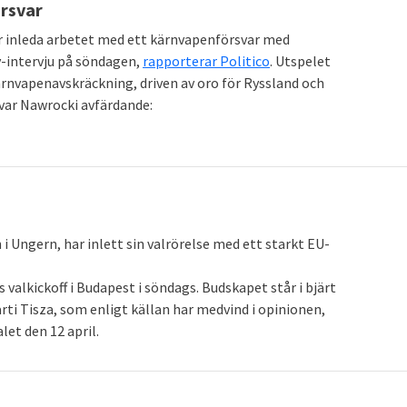
örsvar
r inleda arbetet med ett kärnvapenförsvar med
v-intervju på söndagen,
rapporterar Politico
. Utspelet
kärnvapenavskräckning, driven av oro för Ryssland och
n var Nawrocki avfärdande:
Ungern, har inlett sin valrörelse med ett starkt EU-
s valkickoff i Budapest i söndags. Budskapet står i bjärt
arti Tisza, som enligt källan har medvind i opinionen,
et den 12 april.