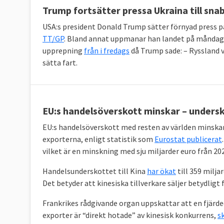
Trump fortsätter pressa Ukraina till sna
USA:s president Donald Trump sätter förnyad press p
TT/GP
. Bland annat uppmanar han landet på måndagen
upprepning
från i fredags
då Trump sade: – Ryssland 
sätta fart.
EU:s handelsöverskott minskar – undersko
EU:s handelsöverskott med resten av världen minska
exporterna, enligt statistik som
Eurostat publicerat
vilket är en minskning med sju miljarder euro från 20
Handelsunderskottet till Kina
har ökat
till 359 milja
Det betyder att kinesiska tillverkare säljer betydligt f
Frankrikes rådgivande organ uppskattar att en fjärded
exporter är “direkt hotade” av kinesisk konkurrens,
sk