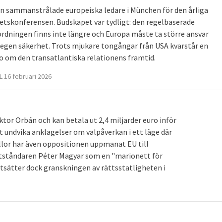
en sammanstrålade europeiska ledare i München för den årliga
etskonferensen. Budskapet var tydligt: den regelbaserade
ordningen finns inte längre och Europa måste ta större ansvar
n egen säkerhet. Trots mjukare tongångar från USA kvarstår en
o om den transatlantiska relationens framtid.
 16 februari 2026
or Orbán och kan betala ut 2,4 miljarder euro inför
att undvika anklagelser om valpåverkan i ett läge där
källor har även oppositionen uppmanat EU till
otståndaren Péter Magyar som en "marionett för
tsätter dock granskningen av rättsstatligheten i