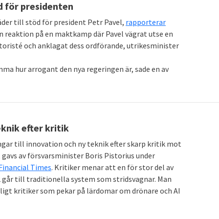
d för presidenten
der till stöd för president Petr Pavel,
rapporterar
n reaktion på en maktkamp där Pavel vägrat utse en
oristé och anklagat dess ordförande, utrikesminister
mma hur arrogant den nya regeringen är, sade en av
knik efter kritik
ar till innovation och ny teknik efter skarp kritik mot
gavs av försvarsminister Boris Pistorius under
Financial Times
. Kritiker menar att en för stor del av
 går till traditionella system som stridsvagnar. Man
enligt kritiker som pekar på lärdomar om drönare och AI