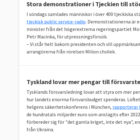
Stora demonstrationer i Tjeckien till stö
I söndags samlades människor i över 400 tjeckiska stä
tjeckisk public service-radio
. Demonstrationerna är e
minister från det högerextrema regeringspartiet Mot
Petr Macinka, för utpressningsförsök.
– Vi står helt bakom presidenten och vill uppmärksa
arrangörerna från rörelsen Milion chvilek.
Tyskland lovar mer pengar till försvarste
Tysklands försvarsledning lovar att styra om mer peng
hur landets enorma försvarsbudget spenderas. Löftet 
helgens säkerhetskonferens i München,
rapporterar 
de hundratals miljarder euro som anslagits efter 2022
förbereder sig för "det gamla kriget, inte det nya", 
från Ukraina.