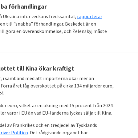
bba förhandlingar
å Ukraina inför veckans fredssamtal,
rapporterar
 till ”snabba” förhandlingar. Beskedet är en
vill göra en överenskommelse, och Zelenskyj måste
ttet till Kina ökar kraftigt
r, i samband med att importerna ökar mer än
. Förra året låg överskottet på cirka 134 miljarder euro,
24.
rder euro, vilket är en ökning med 15 procent från 2024.
ler varor i EU än vad EU-länderna lyckas sälja till Kina.
el av Frankrikes och en tredjedel av Tysklands
river Politico
. Det rådgivande organet har