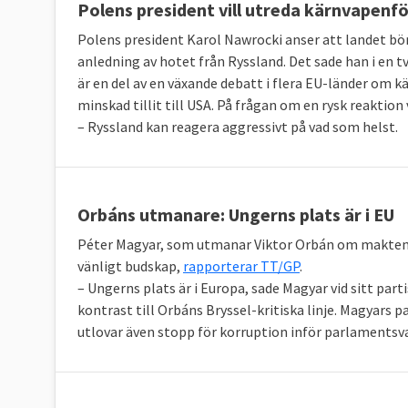
Polens president vill utreda kärnvapenf
Polens president Karol Nawrocki anser att landet bö
anledning av hotet från Ryssland. Det sade han i en t
är en del av en växande debatt i flera EU-länder om 
minskad tillit till USA. På frågan om en rysk reaktio
– Ryssland kan reagera aggressivt på vad som helst.
Orbáns utmanare: Ungerns plats är i EU
Péter Magyar, som utmanar Viktor Orbán om makten i 
vänligt budskap,
rapporterar TT/GP
.
– Ungerns plats är i Europa, sade Magyar vid sitt parti
kontrast till Orbáns Bryssel-kritiska linje. Magyars p
utlovar även stopp för korruption inför parlamentsval