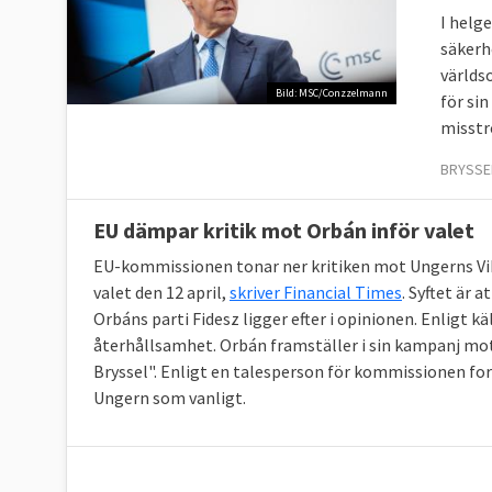
I helg
säkerh
världs
Bild: MSC/Conzzelmann
för si
misstr
BRYSSEL
EU dämpar kritik mot Orbán inför valet
EU-kommissionen tonar ner kritiken mot Ungerns Vikt
valet den 12 april,
skriver Financial Times
. Syftet är 
Orbáns parti Fidesz ligger efter i opinionen. Enligt 
återhållsamhet. Orbán framställer i sin kampanj m
Bryssel". Enligt en talesperson för kommissionen for
Ungern som vanligt.