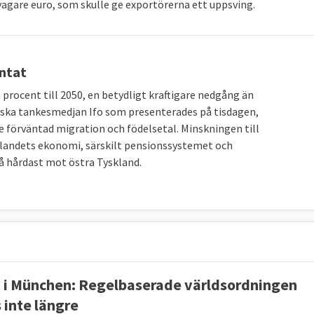
agare euro, som skulle ge exportörerna ett uppsving.
ntat
rocent till 2050, en betydligt kraftigare nedgång än
tyska tankesmedjan Ifo som presenterades på tisdagen,
e förväntad migration och födelsetal. Minskningen till
å landets ekonomi, särskilt pensionssystemet och
 hårdast mot östra Tyskland.
 i München: Regelbaserade världsordningen
 inte längre