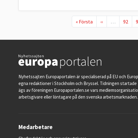
First page
Föregående sida
Page
P
« Första
‹‹
…
92
Nyhetssajten Europaportalen är specialiserad på EU och Euro
egna redaktioner i Stockholm och Bryssel. Tidningen startade 
ägs av föreningen Europaportalen.se vars medlemsorganisati
arbetsgivare eller löntagare på den svenska arbetsmarknaden.
Medarbetare