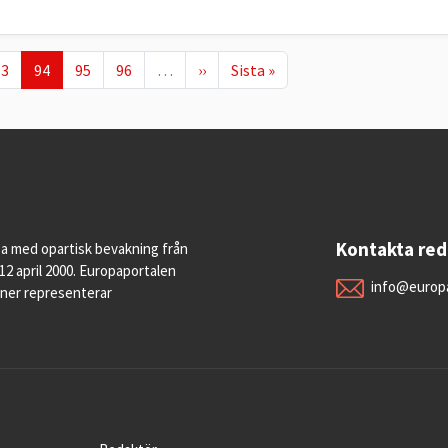
age
Nuvarande sida
Page
Page
Nästa sida
Sista sidan
93
94
95
96
…
››
Sista »
Kontakta re
pa med opartisk bevakning från
12 april 2000. Europaportalen
info@europa
oner representerar