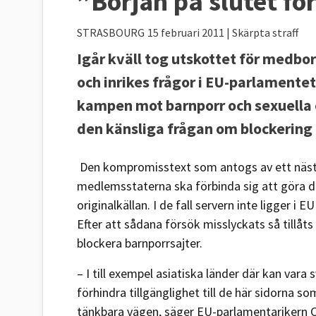
”Början på slutet fö
STRASBOURG
15 februari 2011
| Skärpta straff
Igår kväll tog utskottet för medbor
och inrikes frågor i EU-parlamentet 
kampen mot barnporr och sexuella 
den känsliga frågan om blockering 
Den kompromisstext som antogs av ett näst int
medlemsstaterna ska förbinda sig att göra de
originalkällan. I de fall servern inte ligger i
Efter att sådana försök misslyckats så tillåts 
blockera barnporrsajter.
– I till exempel asiatiska länder där kan vara sv
förhindra tillgänglighet till de här sidorna s
tänkbara vägen, säger EU-parlamentarikern Ce