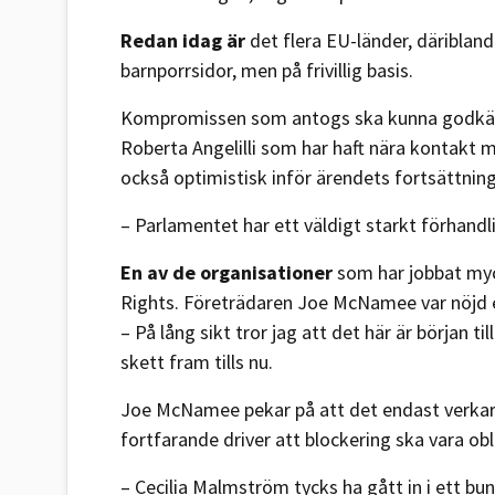
Redan idag är
det flera EU-länder, däribland
barnporrsidor, men på frivillig basis.
Kompromissen som antogs ska kunna godkänna
Roberta Angelilli som har haft nära kontakt 
också optimistisk inför ärendets fortsättning
– Parlamentet har ett väldigt starkt förhand
En av de organisationer
som har jobbat myc
Rights. Företrädaren Joe McNamee var nöjd 
– På lång sikt tror jag att det här är början ti
skett fram tills nu.
Joe McNamee pekar på att det endast verkar
fortfarande driver att blockering ska vara obli
– Cecilia Malmström tycks ha gått in i ett bu