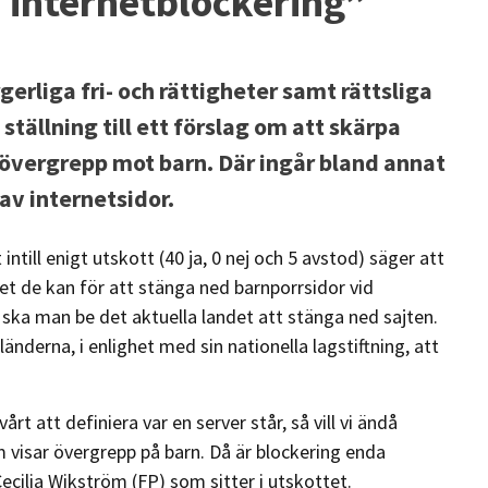
r internetblockering”
gerliga fri- och rättigheter samt rättsliga
ställning till ett förslag om att skärpa
övergrepp mot barn. Där ingår bland annat
av internetsidor.
ill enigt utskott (40 ja, 0 nej och 5 avstod) säger att
t de kan för att stänga ned barnporrsidor vid
 EU ska man be det aktuella landet att stänga ned sajten.
länderna, i enlighet med sin nationella lagstiftning, att
årt att definiera var en server står, så vill vi ändå
om visar övergrepp på barn. Då är blockering enda
cilia Wikström (FP) som sitter i utskottet.