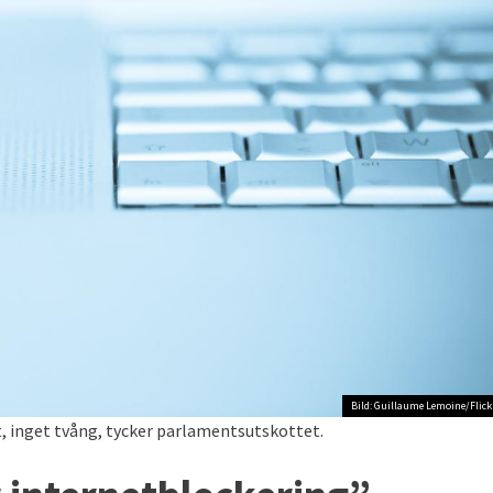
Bild: Guillaume Lemoine/Flick
t, inget tvång, tycker parlamentsutskottet.