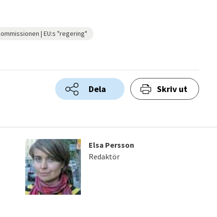
ommissionen | EU:s "regering"
Dela
Skriv ut
Elsa Persson
Redaktör