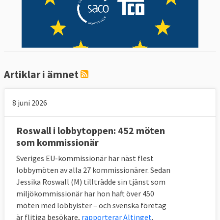
Kommissionen har sammanträde en gång i
veckan, vanligtvis på onsdagar. Dessa möten
är inte offentliga, men allmänheten har
tillgång till kommissionens handlingar som
inte är sekretessbelagda. Alla beslut fattas
gemensamt av de 27 kommissionärerna.
Artiklar i ämnet
Kommissionen tar många beslut
8 juni 2026
Kommissionen fungerar som en myndighet
som tar flera tusen beslut varje år. Dessa
Roswall i lobbytoppen: 452 möten
olika bestämmelser kan delas upp i tre
som kommissionär
kategorier: Förordningar, direktiv och beslut.
Sveriges EU-kommissionär har näst flest
Förordningarna innefattar de kraftfullaste
lobbymöten av alla 27 kommissionärer. Sedan
besluten som fungerar som bindande
Jessika Roswall (M) tillträdde sin tjänst som
lagstiftning direkt när de antas. Direktiven
miljökommissionär har hon haft över 450
innebär ofta att medlemsländerna får
möten med lobbyister – och svenska företag
anpassa sin lagstiftning under en tid innan
är flitiga besökare,
rapporterar Altinget
.