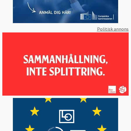
När en ny kommission ska väljas föreslår
medlemsländerna sina egna kandidater. När
parlamentet godkänt kommissionens
Politisk annons
ordförande tar han eller hon, tillsammans
med EU-ländernas regeringar, fram förslag
på de övriga kommissionärerna. Dessa
måste godkännas av Europaparlamentet.
Europaparlamentet kan också avsätta EU-
kommissionen.
Kommissionen har sitt säte i Bryssel, men
den har också verksamhet i Luxemburg, och
även representationskontor i alla
medlemsländer, samt i många länder
utanför EU.