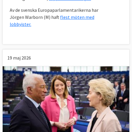
de träder i kraft. Förordningarna och
Av de svenska Europaparlamentarikerna har
direktiven är de verkliga EU-lagarna. Beslut
Jörgen Warborn (M) haft
flest möten med
innefattar främst särskilda bestämmelser i
lobbyister.
specifika ärenden.
Nu för tiden antas fler direktiv och
förordningar av kommissionen än av
ministerrådet och främst gäller det
19 maj 2026
konkurrensfrågor.