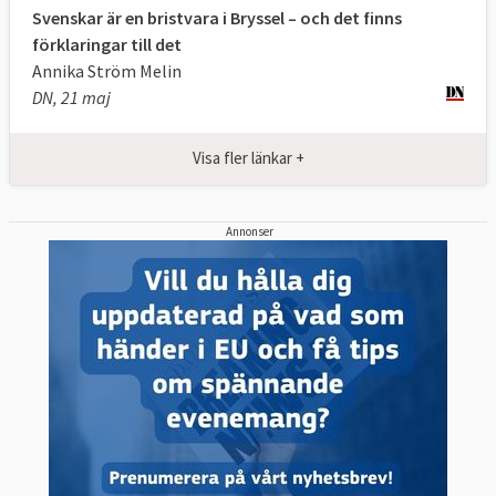
officiella förrän de antagits av
Svenskar är en bristvara i Bryssel – och det finns
förklaringar till det
kommissionärerna. Kommissionen ansvarar
Annika Ström Melin
för att ta fram nya lagförslag och lägga
DN, 21 maj
fram dem för Europaparlamentet och rådet.
Det kallas initiativrätt.
Visa fler länkar +
Innan kommissionen lägger fram ett förslag
har de mycket kontakt med
Annonser
Europaparlamentet, olika intressegrupper,
medlemsländernas regeringar och
rådgivare.
Så tillsätts en ny kommission
Vart femte år tillsätts en ny kommission av
Europaparlamentet. Den nuvarande
kommissionen där Ursula von der Leyen är
ordförande sitter till den 31 oktober 2029.