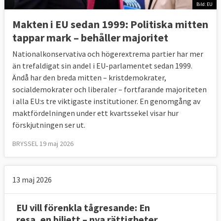
Bild: EU
Makten i EU sedan 1999: Politiska mitten
tappar mark – behåller majoritet
Nationalkonservativa och högerextrema partier har mer
än trefaldigat sin andel i EU-parlamentet sedan 1999.
Ändå har den breda mitten – kristdemokrater,
socialdemokrater och liberaler – fortfarande majoriteten
i alla EU:s tre viktigaste institutioner. En genomgång av
maktfördelningen under ett kvartssekel visar hur
förskjutningen ser ut.
BRYSSEL 19 maj 2026
13 maj 2026
EU vill förenkla tågresande: En
resa, en biljett – nya rättigheter