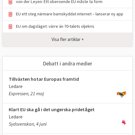
sammanhang.
von der Leyen: Ett oberoende EU måste ta form
Kommissionärerna företräder EU
EU ett steg närmare barnskyddat internet – lanserar ny app
Kommissionen består av en kommissionär
EU om dagsläget: värre än 70-talets oljekris
från varje medlemsland. Dessa personer
arbetar för kommissionen och EU som
Visa fler artiklar +
helhet, och företräder alltså inte sina
respektive länders intressen. Den svenska
ledamoten i kommissionen är Jessika
Debatt i andra medier
Roswall (M) med ansvar för miljö,
vattenresiliens och en konkurrenskraftig
Tillväxten hotar Europas framtid
cirkulär ekonomi.
Ledare
Expressen, 21 maj
Generaldirektorat
Kommissionens tjänstemän finns på olika
Klart EU ska gå i det ungerska pridetåget
avdelningar som kallas generaldirektorat.
Ledare
Generaldirektoraten utformar nya förslag
Sydsvenskan, 4 juni
till EU-lagstiftningen, men förslagen blir inte