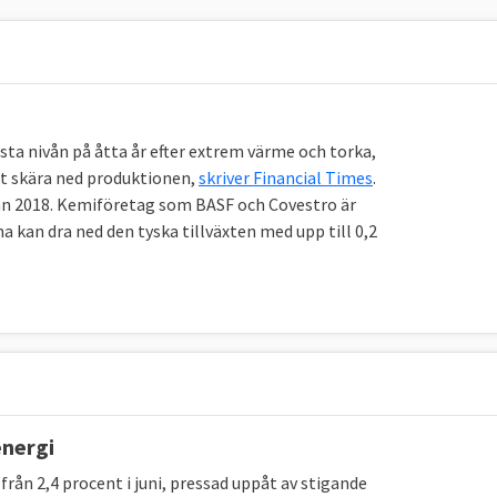
sta nivån på åtta år efter extrem värme och torka,
att skära ned produktionen,
skriver Financial Times
.
rån 2018. Kemiföretag som BASF och Covestro är
a kan dra ned den tyska tillväxten med upp till 0,2
energi
p från 2,4 procent i juni, pressad uppåt av stigande