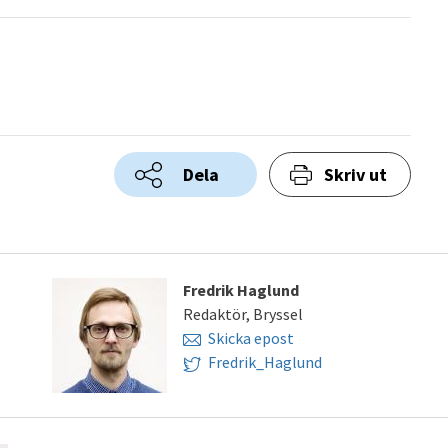
Dela
Skriv ut
Fredrik Haglund
Redaktör, Bryssel
Skicka epost
Fredrik_Haglund