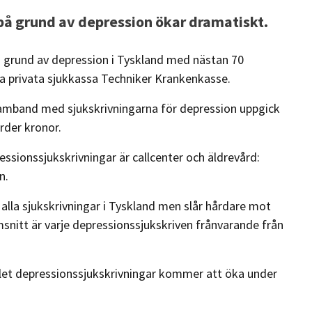
 på grund av depression ökar dramatiskt.
 grund av depression i Tyskland med nästan 70
a privata sjukkassa Techniker Krankenkasse.
samband med sjukskrivningarna för depression uppgick
rder kronor.
ssionssjukskrivningar är callcenter och äldrevård:
n.
lla sjukskrivningar i Tyskland men slår hårdare mot
itt är varje depressionssjukskriven frånvarande från
let depressionssjukskrivningar kommer att öka under