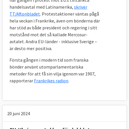
här gången i protest mot EU:s tilltänkta
handelsavtal med Latinamerika,
skriver
TT/Aftonbladet
. Protestaktioner väntas pågå
hela veckan i Frankrike, även om bönderna där
har stöd av både president och regering i sitt
motstånd mot det så kallade Mercosur-
avtalet. Andra EU-länder - inklusive Sverige –
är desto mer positiva.
Första gången i modern tid som franska
bönder använt utomparlamentariska
metoder för att få sin vilja igenom var 1907,
rapporterar
Frankrikes radion
.
20 juni 2024