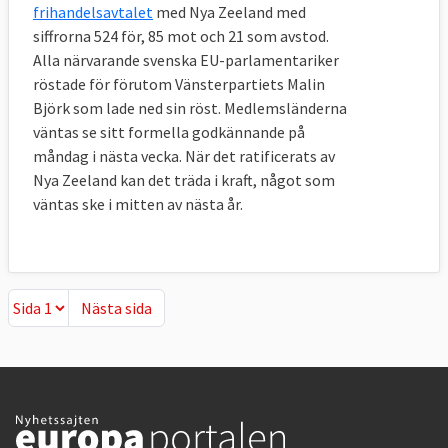
frihandelsavtalet
med Nya Zeeland med
siffrorna 524 för, 85 mot och 21 som avstod.
Alla närvarande svenska EU-parlamentariker
röstade för förutom Vänsterpartiets Malin
Björk som lade ned sin röst. Medlemsländerna
väntas se sitt formella godkännande på
måndag i nästa vecka. När det ratificerats av
Nya Zeeland kan det träda i kraft, något som
väntas ske i mitten av nästa år.
Nästa sida
Nästa sida