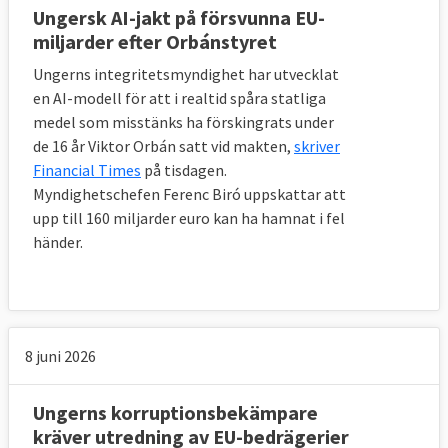
Ungersk AI-jakt på försvunna EU-
miljarder efter Orbánstyret
Ungerns integritetsmyndighet har utvecklat
en AI-modell för att i realtid spåra statliga
medel som misstänks ha förskingrats under
de 16 år Viktor Orbán satt vid makten,
skriver
Financial Times
på tisdagen.
Myndighetschefen Ferenc Biró uppskattar att
upp till 160 miljarder euro kan ha hamnat i fel
händer.
8 juni 2026
Ungerns korruptionsbekämpare
kräver utredning av EU-bedrägerier