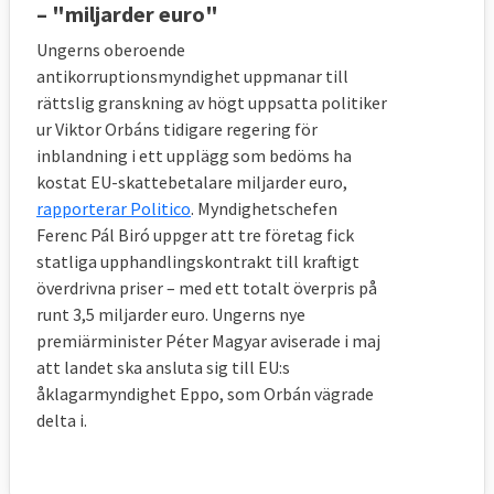
– "miljarder euro"
Ungerns oberoende
antikorruptionsmyndighet uppmanar till
rättslig granskning av högt uppsatta politiker
ur Viktor Orbáns tidigare regering för
inblandning i ett upplägg som bedöms ha
kostat EU-skattebetalare miljarder euro,
rapporterar Politico
. Myndighetschefen
Ferenc Pál Biró uppger att tre företag fick
statliga upphandlingskontrakt till kraftigt
överdrivna priser – med ett totalt överpris på
runt 3,5 miljarder euro. Ungerns nye
premiärminister Péter Magyar aviserade i maj
att landet ska ansluta sig till EU:s
åklagarmyndighet Eppo, som Orbán vägrade
delta i.