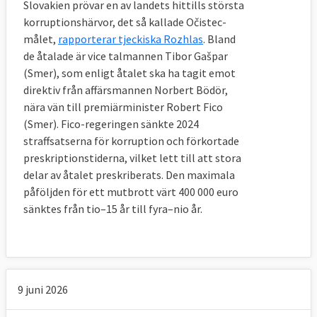
Slovakien prövar en av landets hittills största
korruptionshärvor, det så kallade Očistec-
målet,
rapporterar tjeckiska Rozhlas
. Bland
de åtalade är vice talmannen Tibor Gašpar
(Smer), som enligt åtalet ska ha tagit emot
direktiv från affärsmannen Norbert Bödör,
nära vän till premiärminister Robert Fico
(Smer). Fico-regeringen sänkte 2024
straffsatserna för korruption och förkortade
preskriptionstiderna, vilket lett till att stora
delar av åtalet preskriberats. Den maximala
påföljden för ett mutbrott värt 400 000 euro
sänktes från tio–15 år till fyra–nio år.
9 juni 2026