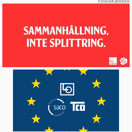
SÅ MÄTER TRANSPARENCY INTERNATIONAL
KORRUPTION
Transparency International, TI, rankar hur
korrupt länders offentliga sektor upplevs
vara av experter och företagsledare. Indexet
består i sin tur av 13 olika undersökningar
och uppskattningar av korruption. Dessa
sammanvägs av TI som rankar länderna på
en skala från 0 till 100 där en högre siffra
innebär en lägre grad av uppfattad