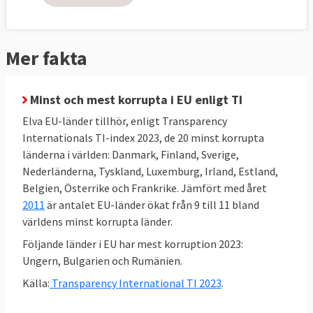
Sverige och övriga nordiska länder rankas
högt i världen när det gäller frånvaro av
korruption i stat, landsting och kommuner.
Mer fakta
11 av de 20 minst korrupta länderna i
världen 2023 var EU-medlemmar.
Minst och mest korrupta i EU enligt TI
Elva EU-länder tillhör, enligt Transparency
Internationals TI-index 2023, de 20 minst korrupta
länderna i världen: Danmark, Finland, Sverige,
Nederländerna, Tyskland, Luxemburg, Irland, Estland,
Belgien, Österrike och Frankrike. Jämfört med året
2011
är antalet EU-länder ökat från 9 till 11 bland
världens minst korrupta länder.
Följande länder i EU har mest korruption 2023:
Ungern, Bulgarien och Rumänien.
Källa:
Transparency International TI 2023
.