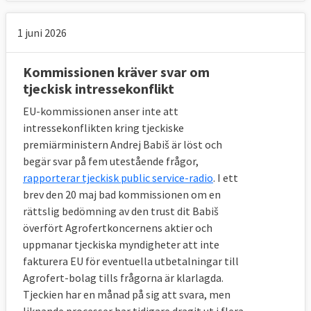
1 juni 2026
Kommissionen kräver svar om
tjeckisk intressekonflikt
EU-kommissionen anser inte att
intressekonflikten kring tjeckiske
premiärministern Andrej Babiš är löst och
begär svar på fem utestående frågor,
rapporterar tjeckisk public service-radio
. I ett
brev den 20 maj bad kommissionen om en
rättslig bedömning av den trust dit Babiš
överfört Agrofertkoncernens aktier och
uppmanar tjeckiska myndigheter att inte
fakturera EU för eventuella utbetalningar till
Agrofert-bolag tills frågorna är klarlagda.
Tjeckien har en månad på sig att svara, men
liknande processer har tidigare dragit ut i flera