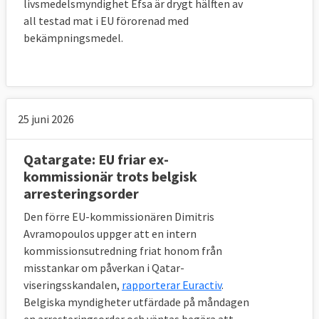
livsmedelsmyndighet Efsa är drygt hälften av
all testad mat i EU förorenad med
bekämpningsmedel.
25 juni 2026
Qatargate: EU friar ex-
kommissionär trots belgisk
arresteringsorder
Den förre EU-kommissionären Dimitris
Avramopoulos uppger att en intern
kommissionsutredning friat honom från
misstankar om påverkan i Qatar-
viseringsskandalen,
rapporterar Euractiv
.
Belgiska myndigheter utfärdade på måndagen
en arresteringsorder och väntas begära att