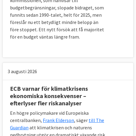
kommissionen, som hänvisar till
budgetbegränsningar, slopade bidraget, som
funnits sedan 1990-talet, helt för 2025, men
föreslår nu ett betydligt mindre belopp än
före stoppet. Ett nytt försök att få majoritet
för en budget väntas längre fram.
3 augusti 2026
ECB varnar för klimatkrisens
ekonomiska konsekvenser –
efterlyser fler riskanalyser
En högre policymakare vid Europeiska
centralbanken,
Frank Elderson
, säger
till The
Guardian
att klimatkrisen och naturens
nedbrytning utgör en dramatiskt växande risk