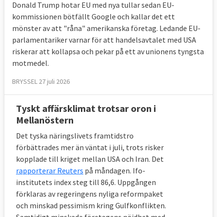
Donald Trump hotar EU med nya tullar sedan EU-
kommissionen bötfällt Google och kallar det ett
mönster av att "råna" amerikanska företag. Ledande EU-
parlamentariker varnar för att handelsavtalet med USA
riskerar att kollapsa och pekar på ett av unionens tyngsta
motmedel.
BRYSSEL 27 juli 2026
Tyskt affärsklimat trotsar oron i
Mellanöstern
Det tyska näringslivets framtidstro
förbättrades mer än väntat i juli, trots risker
kopplade till kriget mellan USA och Iran. Det
rapporterar Reuters
på måndagen. Ifo-
institutets index steg till 86,6. Uppgången
förklaras av regeringens nyliga reformpaket
och minskad pessimism kring Gulfkonflikten.
Samtidigt minskade företagens nöjdhet med