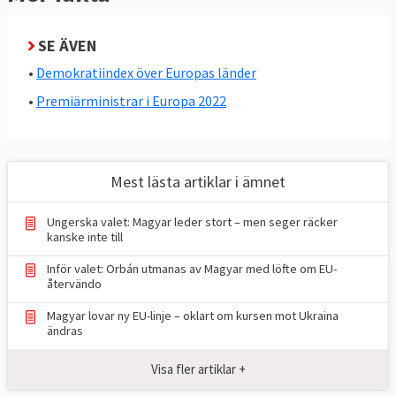
SE ÄVEN
•
Demokratiindex över Europas länder
•
Premiärministrar i Europa 2022
Mest lästa artiklar i ämnet
Ungerska valet: Magyar leder stort – men seger räcker
kanske inte till
Inför valet: Orbán utmanas av Magyar med löfte om EU-
återvändo
Magyar lovar ny EU-linje – oklart om kursen mot Ukraina
ändras
Visa fler artiklar +