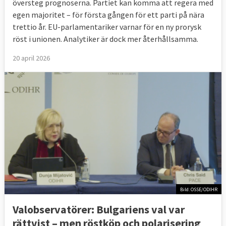
översteg prognoserna. Partiet kan komma att regera med
egen majoritet – för första gången för ett parti på nära
trettio år. EU-parlamentariker varnar för en ny prorysk
röst i unionen. Analytiker är dock mer återhållsamma.
20 april 2026
Bild: OSSE/ODIHR
Valobservatörer: Bulgariens val var
rättvist – men röstköp och polarisering