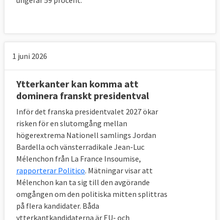
ungefär 59 procent.
1 juni 2026
Ytterkanter kan komma att
dominera franskt presidentval
Inför det franska presidentvalet 2027 ökar
risken för en slutomgång mellan
högerextrema Nationell samlings Jordan
Bardella och vänsterradikale Jean-Luc
Mélenchon från La France Insoumise,
rapporterar Politico
. Mätningar visar att
Mélenchon kan ta sig till den avgörande
omgången om den politiska mitten splittras
på flera kandidater. Båda
ytterkantkandidaterna är EU- och