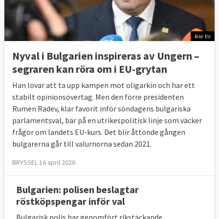
Bild: EU
Nyval i Bulgarien inspireras av Ungern –
segraren kan röra om i EU-grytan
Han lovar att ta upp kampen mot oligarkin och har ett
stabilt opinionsövertag. Men den förre presidenten
Rumen Radev, klar favorit inför söndagens bulgariska
parlamentsval, bär på en utrikespolitisk linje som väcker
frågor om landets EU-kurs. Det blir åttonde gången
bulgarerna går till valurnorna sedan 2021.
BRYSSEL 16 april 2026
Bulgarien: polisen beslagtar
röstköpspengar inför val
Bulgarisk polis har genomfört rikstäckande