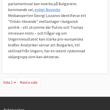
parlamentsval kan inverka på Bulgariens
kommande val,
enligt Novinite
.
Mediaexperten Georgi Lozanov identifierar ett
"Orbán-liknande" mellanlager i bulgarisk
politik – ett utrymme där Putins och Trumps
intressen möts – och frågar sig om
Ungernresultatet kan stärka pro-europeiska
krafter. Analytiker varnar att Bulgarien, till
skillnad från Ungern, har en latent rysksinnad
väljargrupp som kan aktiveras.
Nästa sida
Nästa sida