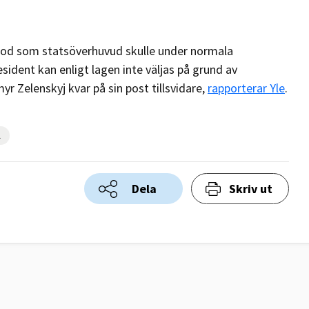
iod som statsöverhuvud skulle under normala
sident kan enligt lagen inte väljas på grund av
myr Zelenskyj kvar på sin post tillsvidare,
rapporterar Yle
.
l
Dela
Skriv ut