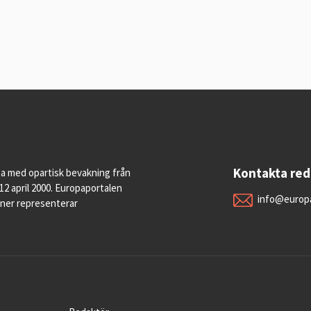
Kontakta re
pa med opartisk bevakning från
12 april 2000. Europaportalen
info@europa
oner representerar