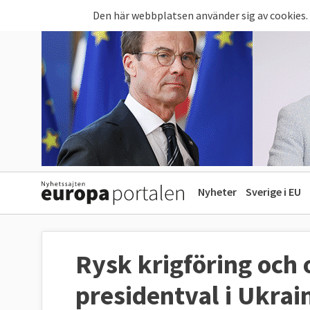
Hoppa till huvudinnehåll
Den här webbplatsen använder sig av cookies.
Nyheter
Sverige i EU
Rysk krigföring och 
presidentval i Ukrai