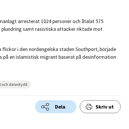
anlagt arresterat 1024 personer och åtalat 575
 plundring samt rasistiska attacker riktade mot
.
 flickor i den nordengelska staden Southport, började
des på en islamistisk migrant baserat på desinformation
et och dataskydd
Dela
Skriv ut