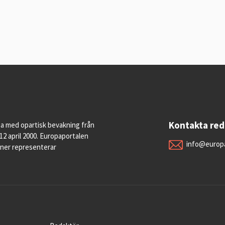
Kontakta re
pa med opartisk bevakning från
12 april 2000. Europaportalen
info@europa
oner representerar