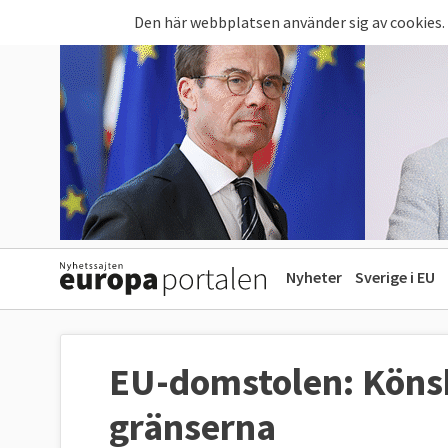
Hoppa till huvudinnehåll
Den här webbplatsen använder sig av cookies.
Nyheter
Sverige i EU
EU-domstolen: Köns
gränserna