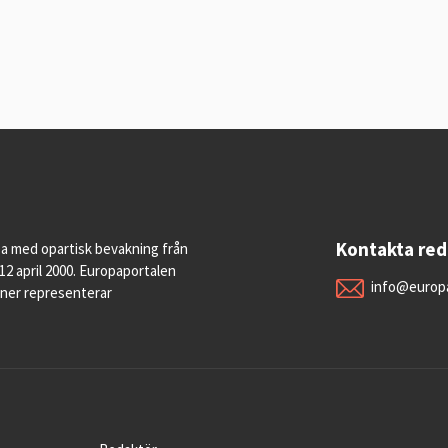
Kontakta re
pa med opartisk bevakning från
12 april 2000. Europaportalen
info@europa
oner representerar