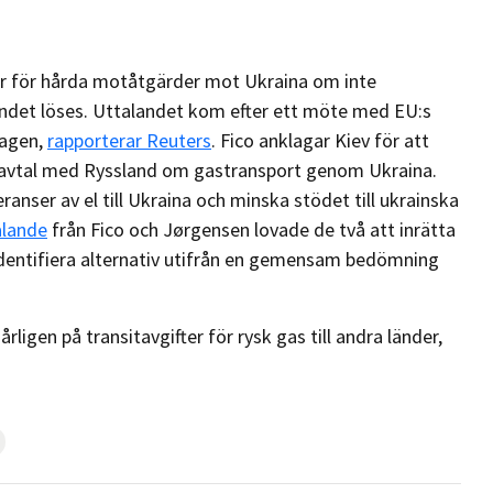
ar för hårda motåtgärder mot Ukraina om inte
det löses. Uttalandet kom efter ett möte med EU:s
dagen,
rapporterar Reuters
. Fico anklagar Kiev för att
t avtal med Ryssland om gastransport genom Ukraina.
nser av el till Ukraina och minska stödet till ukrainska
lande
från Fico och Jørgensen lovade de två att inrätta
identifiera alternativ utifrån en gemensam bedömning
årligen på transitavgifter för rysk gas till andra länder,