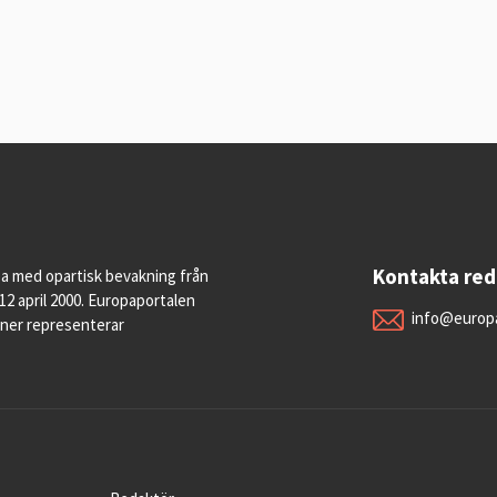
Kontakta re
pa med opartisk bevakning från
12 april 2000. Europaportalen
info@europa
oner representerar