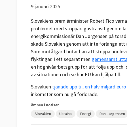
9 januari 2025
Slovakiens premiärminister Robert Fico varn
problemet med stoppad gastransit genom lan
energikommissionär Dan Jørgensen på tors
skada Slovakien genom att inte förlänga et
Som motåtgärd hotar han att stoppa nödlevera
flyktingar. I ett separat men
gemensamt utta
en högnivåarbetsgrupp för att följa upp och 
av situationen och se hur EU kan hjälpa till.
Slovakien
tjänade
upp till en halv miljard euro
inkomster som nu gå förlorade.
Ämnen i notisen
Slovakien
Ukraina
Energi
Dan Jørgensen