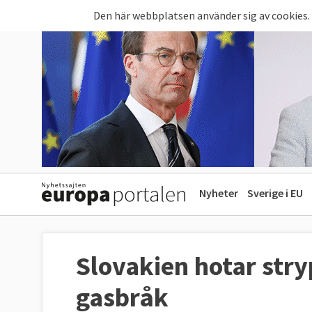
Hoppa till huvudinnehåll
Den här webbplatsen använder sig av cookies.
Nyheter
Sverige i EU
Slovakien hotar stryp
gasbråk