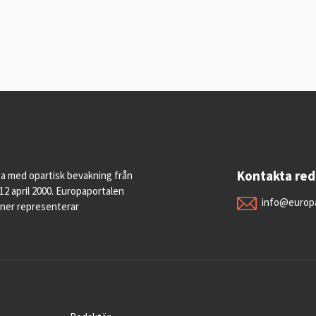
Kontakta re
pa med opartisk bevakning från
12 april 2000. Europaportalen
info@europa
oner representerar