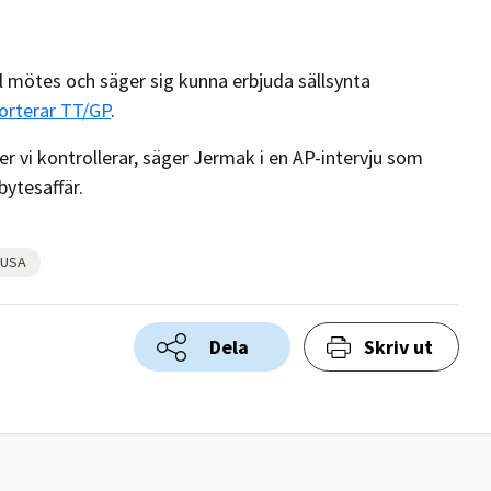
l mötes och säger sig kunna erbjuda sällsynta
orterar TT/GP
.
ier vi kontrollerar, säger Jermak i en AP-intervju som
bytesaffär.
USA
Dela
Skriv ut