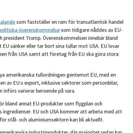
talande
som fastställer en ram för transatlantisk handel
politiska överenskommelse
som tidigare nåddes av EU-
h president Trump. Överenskommelsen innebär bland
 EU sänker eller tar bort sina tullar mot USA. EU lovar
pen från USA samt att företag från EU ska göra stora
 nya amerikanska tullordningen gentemot EU, med en
ten av EU:s export, inklusive sektorer som personbilar,
en införs varierar beroende på vara.
för bland annat EU-produkter som flygplan och
as ingredienser. EU och USA kommer att arbeta med att
 för stål- och aluminiumsektorn kan bli aktuellt.
t amerikanska industriprodukter, där majoritet redan har