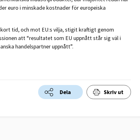
rder euro i minskade kostnader för europeiska
ort tid, och mot EU:s vilja, stigit kraftigt genom
ionen att “resultatet som EU uppnått står sig väl i
anska handelspartner uppnått”.
Dela
Skriv ut