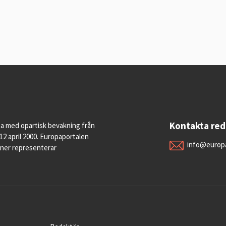
Kontakta re
pa med opartisk bevakning från
12 april 2000. Europaportalen
info@europa
oner representerar