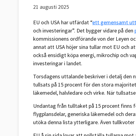
21 augusti 2025
EU och USA har utfärdat “
ett gemensamt ut
och investeringar”. Det bygger vidare på den
kommissionens ordförande von der Leyen oc
annat att USA höjer sina tullar mot EU och att
också ensidigt köpa energi, mikrochip och va
investeringar i landet.
Torsdagens uttalande beskriver i detalj den
tullsats på 15 procent för den stora majorite
läkemedel, halvledare och virke. När tullsats
Undantag från tulltaket på 15 procent finns 
flygplansdelar, generiska läkemedel och der
utöka denna lista ytterligare. Även tullkvoter
EU å sin sida lovar att nollställa tullarna mo