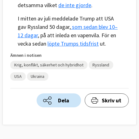
detsamma vilket
de inte gjorde
.
I mitten av juli meddelade Trump att USA
gav Ryssland 50 dagar,
som sedan blev 10–
12 dagar
, på att inleda en vapenvila. För en
vecka sedan
löpte Trumps tidsfrist
ut.
Ämnen i notisen
Krig, konflikt, säkerhet och hybridhot
Ryssland
USA
Ukraina
Dela
Skriv ut