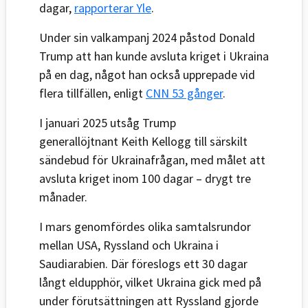
dagar,
rapporterar Yle
.
Under sin valkampanj 2024 påstod Donald
Trump att han kunde avsluta kriget i Ukraina
på en dag, något han också upprepade vid
flera tillfällen, enligt
CNN 53 gånger
.
I januari 2025 utsåg Trump
generallöjtnant
Keith Kellogg
till särskilt
sändebud för Ukrainafrågan, med målet att
avsluta kriget inom 100 dagar – drygt tre
månader.
I mars genomfördes olika samtalsrundor
mellan USA, Ryssland och Ukraina i
Saudiarabien. Där föreslogs ett 30 dagar
långt eldupphör, vilket Ukraina gick med på
under förutsättningen att Ryssland gjorde