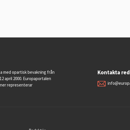
Kontakta re
pa med opartisk bevakning från
12 april 2000. Europaportalen
info@europa
oner representerar