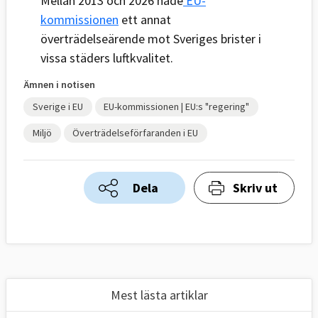
Mellan 2013 och 2026 hade
EU-
kommissionen
ett annat
överträdelseärende mot Sveriges brister i
vissa städers luftkvalitet.
Ämnen i notisen
Sverige i EU
EU-kommissionen | EU:s "regering"
Miljö
Överträdelseförfaranden i EU
Dela
Skriv ut
Mest lästa artiklar