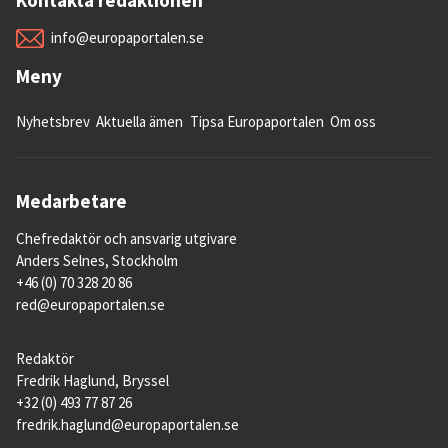
info@europaportalen.se
Meny
Nyhetsbrev
Aktuella ämen
Tipsa Europaportalen
Om oss
Medarbetare
Chefredaktör och ansvarig utgivare
Anders Selnes, Stockholm
+46 (0) 70 328 20 86
red@europaportalen.se
Redaktör
Fredrik Haglund, Bryssel
+32 (0) 493 77 87 26
fredrik.haglund@europaportalen.se